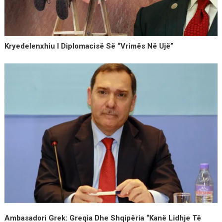
Kryedelenxhiu I Diplomacisë Së “vrimës Në Ujë”
Ambasadori Grek: Greqia Dhe Shqipëria “kanë Lidhje Të