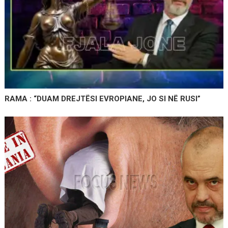
RAMA : “DUAM DREJTËSI EVROPIANE, JO SI NË RUSI”