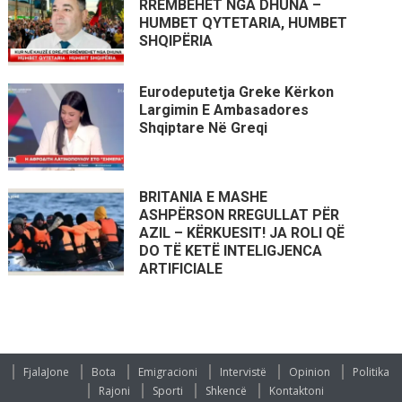
RRËMBEHET NGA DHUNA –
HUMBET QYTETARIA, HUMBET
SHQIPËRIA
Eurodeputetja Greke Kërkon
Largimin E Ambasadores
Shqiptare Në Greqi
BRITANIA E MASHE
ASHPËRSON RREGULLAT PËR
AZIL – KËRKUESIT! JA ROLI QË
DO TË KETË INTELIGJENCA
ARTIFICIALE
FjalaJone
Bota
Emigracioni
Intervistë
Opinion
Politika
Rajoni
Sporti
Shkencë
Kontaktoni