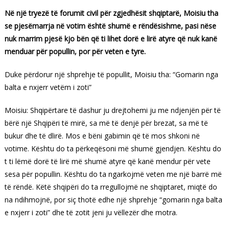
Në një tryezë të forumit civil për zgjedhësit shqiptarë, Moisiu tha
se pjesëmarrja në votim është shumë e rëndësishme, pasi nëse
nuk marrim pjesë kjo bën që ti lihet dorë e lirë atyre që nuk kanë
menduar për popullin, por për veten e tyre.
Duke përdorur një shprehje të popullit, Moisiu tha: “Gomarin nga
balta e nxjerr vetëm i zoti”
Moisiu: Shqipërtare të dashur ju drejtohemi ju me ndjenjën për të
bërë një Shqipëri të mirë, sa më të denjë për brezat, sa më të
bukur dhe të dlirë. Mos e bëni gabimin që të mos shkoni në
votime. Kështu do ta përkeqësoni më shumë gjendjen. Kështu do
t ti lëmë dorë të lirë më shumë atyre që kanë mendur për vete
sesa për popullin. Kështu do ta ngarkojmë veten me një barrë më
të rëndë. Këtë shqipëri do ta rregullojmë ne shqiptaret, miqtë do
na ndihmojnë, por siç thotë edhe një shprehje “gomarin nga balta
e nxjerr i zoti” dhe të zotit jeni ju vëllezër dhe motra.