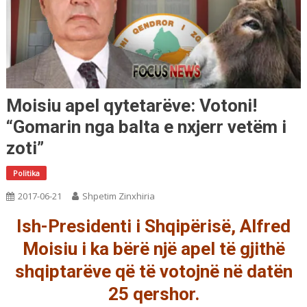
Moisiu apel qytetarëve: Votoni!
“Gomarin nga balta e nxjerr vetëm i
zoti”
Politika
2017-06-21
Shpetim Zinxhiria
Ish-Presidenti i Shqipërisë, Alfred
Moisiu i ka bërë një apel të gjithë
shqiptarëve që të votojnë në datën
25 qershor.