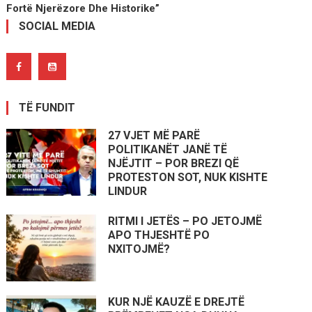
Fortë Njerëzore Dhe Historike”
SOCIAL MEDIA
TË FUNDIT
27 VJET MË PARË
POLITIKANËT JANË TË
NJËJTIT – POR BREZI QË
PROTESTON SOT, NUK KISHTE
LINDUR
RITMI I JETËS – PO JETOJMË
APO THJESHTË PO
NXITOJMË?
KUR NJË KAUZË E DREJTË