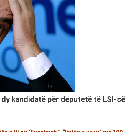
 dy kandidatë për deputetë të LSI-së