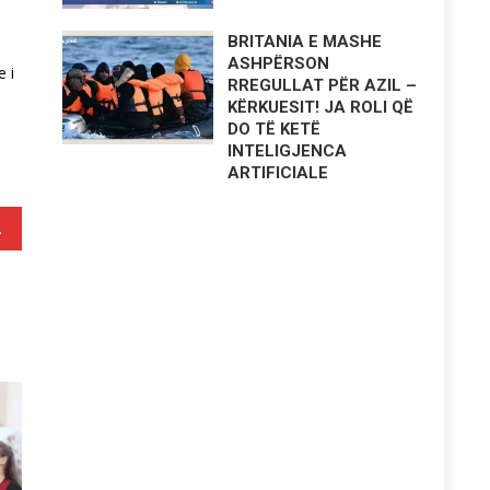
BRITANIA E MASHE
ASHPËRSON
e i
RREGULLAT PËR AZIL –
KËRKUESIT! JA ROLI QË
DO TË KETË
INTELIGJENCA
ARTIFICIALE
 mirë në botë