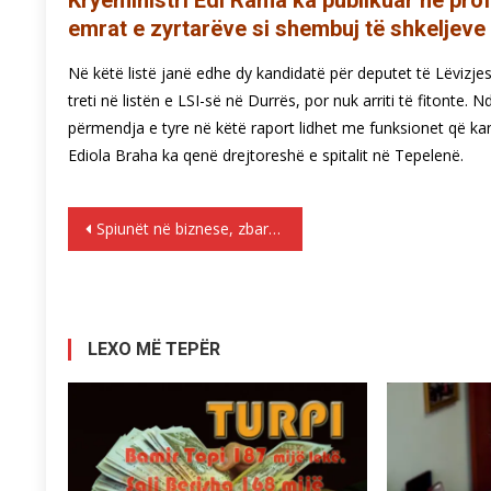
Kryeministri Edi Rama ka publikuar në profi
emrat e zyrtarëve si shembuj të shkeljeve 
Në këtë listë janë edhe dy kandidatë për deputet të Lëvizjes 
treti në listën e LSI-së në Durrës, por nuk arriti të fitonte.
përmendja e tyre në këtë raport lidhet me funksionet që ka
Ediola Braha ka qenë drejtoreshë e spitalit në Tepelenë.
Lëvizje
Spiunët në biznese, zbardhet skema si po emërohen strukturat
te
postimet
LEXO MË TEPËR