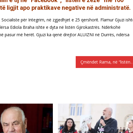
lin e tij në “Facebook”, “listën e zezë” me 100
të ligjit apo praktikave negative në administratë.
Socialiste për Integrim, në zgjedhjet e 25 qershorit. Flamur Gjuzi isht
 Ndërsa Ediola Braha ishte e dyta në listën Gjirokastrës. Ndërkohë
në pasur më herët. Gjuzi ka qenë drejtor ALUIZNI në Durrës, ndërsa
Çmëndet Rama, në “listën e zezë” të abuzuesve, Petrela një nga 100 kirurgët më të