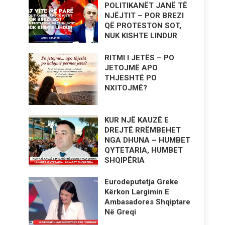
POLITIKANËT JANË TË
NJËJTIT – POR BREZI
QË PROTESTON SOT,
NUK KISHTE LINDUR
RITMI I JETËS – PO
JETOJMË APO
THJESHTË PO
NXITOJMË?
KUR NJË KAUZË E
DREJTË RRËMBEHET
NGA DHUNA – HUMBET
QYTETARIA, HUMBET
SHQIPËRIA
Eurodeputetja Greke
Kërkon Largimin E
Ambasadores Shqiptare
Në Greqi