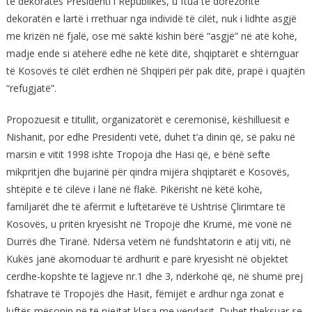
të dekoratës Presidenti i Republikës, u ftua të dorëzonte
dekoratën e lartë i rrethuar nga individë të cilët, nuk i lidhte asgjë
me krizën në fjalë, ose më saktë kishin bërë “asgjë” në atë kohë,
madje ende si atëherë edhe në këtë ditë, shqiptarët e shtërnguar
të Kosovës të cilët erdhën në Shqipëri për pak ditë, prapë i quajtën
“refugjatë”.
Propozuesit e titullit, organizatorët e ceremonisë, këshilluesit e
Nishanit, por edhe Presidenti vetë, duhet t’a dinin që, së paku në
marsin e vitit 1998 ishte Tropoja dhe Hasi që, e bënë sefte
mikpritjen dhe bujarinë për qindra mijëra shqiptarët e Kosovës,
shtëpitë e të cilëve i lanë në flakë. Pikërisht në këtë kohë,
familjarët dhe të afërmit e luftëtarëve të Ushtrisë Çlirimtare të
Kosovës, u pritën kryesisht në Tropojë dhe Krumë, më vonë në
Durrës dhe Tiranë. Ndërsa vetëm në fundshtatorin e atij viti, në
Kukës janë akomoduar të ardhurit e parë kryesisht në objektet
cerdhe-kopshte të lagjeve nr.1 dhe 3, ndërkohë që, në shumë prej
fshatrave të Tropojës dhe Hasit, fëmijët e ardhur nga zonat e
luftës mësonin në të njejtat klasa me vendasit. Duhet theksuar se,