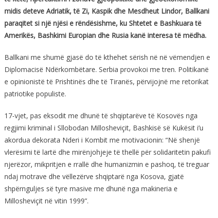
midis deteve Adriatik, të Zi, Kaspik dhe Mesdheut Lindor, Ballkani
paraqitet si një njësi e rëndësishme, ku Shtetet e Bashkuara të
Amerikës, Bashkimi Europian dhe Rusia kanë interesa të mëdha.
Ballkani me shumë gjasë do të kthehet sërish në në vëmendjen e
Diplomacisë Ndërkombëtare. Serbia provokoi me tren. Politikanë
e opinionistë të Prishtinës dhe të Tiranës, përvijojnë me retorikat
patriotike populiste.
17-vjet, pas eksodit me dhunë të shqiptarëve të Kosovës nga
regjimi kriminal i Sllobodan Millosheviçit, Bashkisë së Kukësit i’u
akordua dekorata Nderi i Kombit me motivacionin: “Në shenjë
vlerësimi të lartë dhe mirënjohjeje të thellë për solidaritetin pakufi
njerëzor, mikpritjen e rrallë dhe humanizmin e pashoq, të treguar
ndaj motrave dhe vëllezërve shqiptarë nga Kosova, gjatë
shpërnguljes së tyre masive me dhunë nga makineria e
Millosheviçit në vitin 1999”.