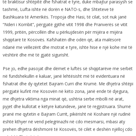
të braktisur shtëpitë dhe fshatrat e tyre, duke mbajtur parasysh se
tashmë, Lufta ishte në dorën e NATO-s, dhe Shteteve të
Bashkuara të Amerikës. Tropoja dhe Hasi, të cilat, sot nuk janë
“Nderi i Kombit”, përgjatë gjithë vitit 1998 dhe Pranverës së vitit
1999, pritën, përcollën dhe u përkujdesën për mijëra e mijëra
shqiptarë të Kosovës. Kafshatën dhe odën që, ata malësorë
ndanë me vëllezërit dhe motrat e tyre, ishte hise e një kohe më të
vështirë dhe më të gjatë sigurisht.
Pse jo, edhe pasojat dhe dëmet e luftës së shqiptarëve me serbët
në fundshekullin e kaluar, janë lehtësisht më të evidentuara në
fshatrat dhe dy qytetet Bajram Curri dhe Krumë. Me dhjetra shtëpi
përgjatë kufirit me Kosovën në këto zona, janë ende të djegura,
me dhjetra viktima nga minat që, ushtria serbe mbolli në arat,
pyjet dhe kullotat e këtyre katundeve, janë të regjistruara. Shumë
pranë me qytetin e Bajram Currit, pikërisht në Koshare një rudinë
është kthyer në vend pelegrinazhi në cdo mesmarsi, mbasi aty
prehen dhjetra dëshmorë të Kosovës, të cilët e deshën njëlloj cdo