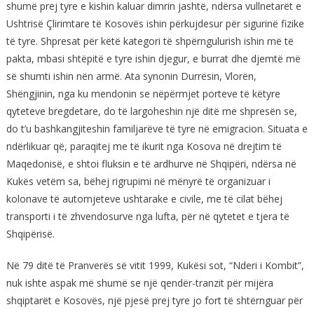
shumë prej tyre e kishin kaluar dimrin jashtë, ndërsa vullnetarët e
Ushtrisë Çlirimtare të Kosovës ishin përkujdesur për sigurinë fizike
të tyre. Shpresat për këtë kategori të shpërngulurish ishin më të
pakta, mbasi shtëpitë e tyre ishin djegur, e burrat dhe djemtë më
së shumti ishin nën armë. Ata synonin Durrësin, Vlorën,
Shëngjinin, nga ku mendonin se nëpërmjet porteve të këtyre
qyteteve bregdetare, do të largoheshin një ditë me shpresën se,
do t’u bashkangjiteshin familjarëve të tyre në emigracion. Situata e
ndërlikuar që, paraqitej me të ikurit nga Kosova në drejtim të
Maqedonisë, e shtoi fluksin e të ardhurve në Shqipëri, ndërsa në
Kukës vetëm sa, bëhej rigrupimi në mënyrë të organizuar i
kolonave të automjeteve ushtarake e civile, me të cilat bëhej
transporti i të zhvendosurve nga lufta, për në qytetet e tjera të
Shqipërisë.
Në 79 ditë të Pranverës së vitit 1999, Kukësi sot, “Nderi i Kombit”,
nuk ishte aspak më shumë se një qendër-tranzit për mijëra
shqiptarët e Kosovës, një pjesë prej tyre jo fort të shtërnguar për