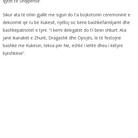
qytet të Shqipërisë.
Sikur ata të ishin gjallë me siguri do t’a bojkotonin ceremoninë e
dekorimit që i’u bë Kukësit, njëlloj sic bënë bashkëfamiljarët dhe
bashkëpatriotët e tyre. “I kemi delegatët do t’i binin shkurt: Ata
janë ikanakët e Zhurit, Dragashit dhe Opojës, le të festojnë
bashkë me Kukësin, teksa për Ne, është i lehtë dheu i këtyre
bjeshkëve”.