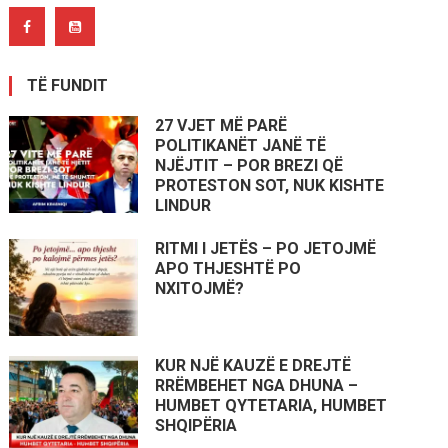
TË FUNDIT
27 VJET MË PARË
POLITIKANËT JANË TË
NJËJTIT – POR BREZI QË
PROTESTON SOT, NUK KISHTE
LINDUR
RITMI I JETËS – PO JETOJMË
APO THJESHTË PO
NXITOJMË?
KUR NJË KAUZË E DREJTË
RRËMBEHET NGA DHUNA –
HUMBET QYTETARIA, HUMBET
SHQIPËRIA