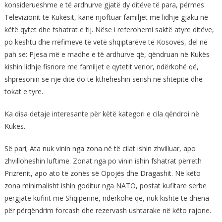
konsiderueshme e të ardhurve gjatë dy ditëve të para, përmes
Televizionit të Kukësit, kanë njoftuar familjet me lidhje gjaku në
këtë qytet dhe fshatrat e tij. Nëse i referohemi saktë atyre ditëve,
po kështu dhe rrëfimeve të vetë shqiptarëve të Kosovës, del në
pah se: Pjesa më e madhe e të ardhurve që, qëndruan në Kukës
kishin lidhje fisnore me familjet e qytetit verior, ndërkohë që,
shpresonin se një ditë do të ktheheshin sërish në shtëpitë dhe
tokat e tyre.
Ka disa detaje interesante për këtë kategori e cila qëndroi në
Kukës.
Së pari; Ata nuk vinin nga zona në të cilat ishin zhvilluar, apo
zhvilloheshin luftime. Zonat nga po vinin ishin fshatrat përreth
Prizrenit, apo ato të zonës së Opojës dhe Dragashit. Në këto
zona minimalisht ishin goditur nga NATO, postat kufitare serbe
përgjatë kufirit me Shqipërinë, ndërkohë që, nuk kishte të dhëna
për përqëndrim forcash dhe rezervash ushtarake në këto rajone.