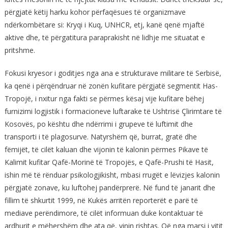
përgjatë këtij harku kohor përfaqësues të organizmave
ndërkombëtare si: Kryqi i Kuq, UNHCR, etj, kanë qenë mjaftë
aktive dhe, të përgatitura paraprakisht në lidhje me situatat e
pritshme.
Fokusi kryesor i goditjes nga ana e strukturave militare të Serbisë,
ka qenë i përqëndruar në zonën kufitare përgjatë segmentit Has-
Tropojë, i nxitur nga fakti se përmes kësaj vije kufitare bëhej
furnizimi logjistik i formacioneve luftarake të Ushtrisë Çlirimtare të
Kosovës, po kështu dhe ndërrimi i grupeve të luftimit dhe
transporti i të plagosurve. Natyrshëm që, burrat, gratë dhe
fëmijët, të cilët kaluan dhe vijonin të kalonin përmes Pikave të
Kalimit kufitar Qafë-Morinë të Tropojës, e Qafë-Prushi të Hasit,
ishin më të rënduar psikologjikisht, mbasi rrugët e lëvizjes kalonin
përgjatë zonave, ku luftohej pandërprerë. Në fund të janarit dhe
fillim të shkurtit 1999, në Kukës arritën reporterët e parë të
mediave perëndimore, të cilët informuan duke kontaktuar të
ardhurit e mëhershëm dhe ata që, vinin rishtas. Që nga marsi i vitit