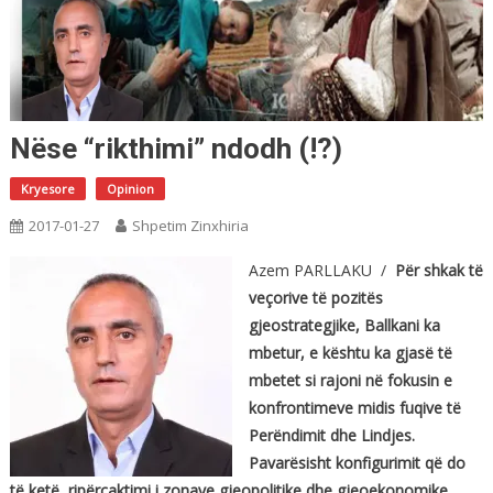
Nëse “rikthimi” ndodh (!?)
Kryesore
Opinion
2017-01-27
Shpetim Zinxhiria
Azem PARLLAKU /
Për shkak të
veçorive të pozitës
gjeostrategjike, Ballkani ka
mbetur, e kështu ka gjasë të
mbetet si rajoni në fokusin e
konfrontimeve midis fuqive të
Perëndimit dhe Lindjes.
Pavarësisht konfigurimit që do
të ketë, ripërcaktimi i zonave gjeopolitike dhe gjeoekonomike