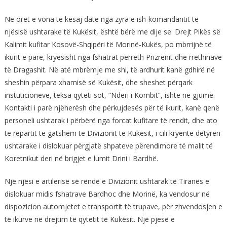
Në orët e vona të kësaj date nga zyra e ish-komandantit të
njësisë ushtarake të Kukësit, është bërë me dije se: Drejt Pikës së
Kalimit kufitar Kosovë-Shqipëri të Morinë-Kukës, po mbrrijnë të
ikurit e parë, kryesisht nga fshatrat përreth Prizrenit dhe rrethinave
të Dragashit. Në atë mbrëmje me shi, të ardhurit kanë gdhirë në
sheshin përpara xhamisë së Kukësit, dhe sheshet përqark
instuticioneve, teksa qyteti sot, “Nderi i Kombit”, ishte në gjumë.
Kontakti i parë njëherësh dhe përkujdesës për të ikurit, kanë qenë
personeli ushtarak i përbërë nga forcat kufitare të rendit, dhe ato
të repartit të gatshëm të Divizionit të Kukësit, i cili kryente detyrën
ushtarake i dislokuar përgjatë shpateve përendimore të malit të
Koretnikut deri në brigjet e lumit Drini i Bardhë.
Një njësi e artilerisë së rëndë e Divizionit ushtarak të Tiranës e
dislokuar midis fshatrave Bardhoc dhe Morinë, ka vendosur në
dispozicion automjetet e transportit të trupave, për zhvendosjen e
të ikurve në drejtim të qytetit të Kukësit. Një pjesë e