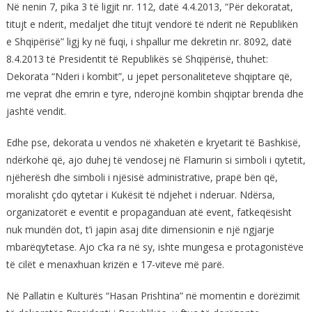
Në nenin 7, pika 3 të ligjit nr. 112, datë 4.4.2013, “Për dekoratat,
titujt e nderit, medaljet dhe titujt vendorë të nderit në Republikën
e Shqipërisë” ligj ky në fuqi, i shpallur me dekretin nr. 8092, datë
8.4.2013 të Presidentit të Republikës së Shqipërisë, thuhet:
Dekorata “Nderi i kombit”, u jepet personaliteteve shqiptare që,
me veprat dhe emrin e tyre, nderojnë kombin shqiptar brenda dhe
jashtë vendit.
Edhe pse, dekorata u vendos në xhaketën e kryetarit të Bashkisë,
ndërkohë që, ajo duhej të vendosej në Flamurin si simboli i qytetit,
njëherësh dhe simboli i njësisë administrative, prapë bën që,
moralisht çdo qytetar i Kukësit të ndjehet i nderuar. Ndërsa,
organizatorët e eventit e propaganduan atë event, fatkeqësisht
nuk mundën dot, t’i japin asaj dite dimensionin e një ngjarje
mbarëqytetase. Ajo c’ka ra në sy, ishte mungesa e protagonistëve
të cilët e menaxhuan krizën e 17-viteve më parë.
Në Pallatin e Kulturës “Hasan Prishtina” në momentin e dorëzimit