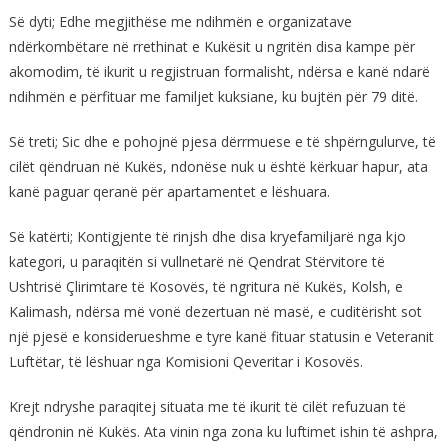
Së dyti; Edhe megjithëse me ndihmën e organizatave
ndërkombëtare në rrethinat e Kukësit u ngritën disa kampe për
akomodim, të ikurit u regjistruan formalisht, ndërsa e kanë ndarë
ndihmën e përfituar me familjet kuksiane, ku bujtën për 79 ditë.
Së treti; Sic dhe e pohojnë pjesa dërrmuese e të shpërngulurve, të
cilët qëndruan në Kukës, ndonëse nuk u është kërkuar hapur, ata
kanë paguar qeranë për apartamentet e lëshuara.
Së katërti; Kontigjente të rinjsh dhe disa kryefamiljarë nga kjo
kategori, u paraqitën si vullnetarë në Qendrat Stërvitore të
Ushtrisë Çlirimtare të Kosovës, të ngritura në Kukës, Kolsh, e
Kalimash, ndërsa më vonë dezertuan në masë, e cuditërisht sot
një pjesë e konsiderueshme e tyre kanë fituar statusin e Veteranit
Luftëtar, të lëshuar nga Komisioni Qeveritar i Kosovës.
Krejt ndryshe paraqitej situata me të ikurit të cilët refuzuan të
qëndronin në Kukës. Ata vinin nga zona ku luftimet ishin të ashpra,