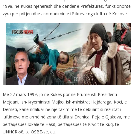
1998, në Kukës njëherësh dhe qendër e Prefekturës, funksiononte
zyra për pritjen dhe akomodimin e të ikurve nga lufta në Kosovë.
Me 27 mars 1999, jo në Kukës por në Krumë ish-Presidenti
Mejdani, ish-Kryeministri Majko, ish-ministrat Hajdaraga, Koci, e
Demeti, kanë ndaluar në një takim me të dëbuarit si rezultat i
luftimeve me armë në zona të tilla si Drenica, Peja e Gjakova, me
përfaqësues lokalë të Hasit, përfaqësues të Kryqit të Kuq, të
UNHCR-së, të OSBE-së, etj.