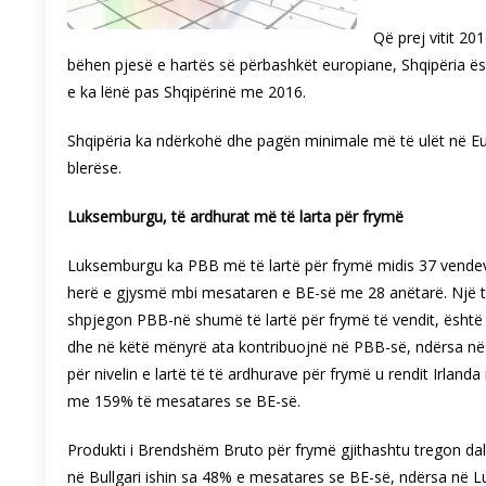
Që prej vitit 20
bëhen pjesë e hartës së përbashkët europiane, Shqipëria ësh
e ka lënë pas Shqipërinë me 2016.
Shqipëria ka ndërkohë dhe pagën minimale më të ulët në Eur
blerëse.
Luksemburgu, të ardhurat më të larta për frymë
Luksemburgu ka PBB më të lartë për frymë midis 37 vendev
herë e gjysmë mbi mesataren e BE-së me 28 anëtarë. Një ti
shpjegon PBB-në shumë të lartë për frymë të vendit, është 
dhe në këtë mënyrë ata kontribuojnë në PBB-së, ndërsa në të
për nivelin e lartë të të ardhurave për frymë u rendit Irl
me 159% të mesatares se BE-së.
Produkti i Brendshëm Bruto për frymë gjithashtu tregon dal
në Bullgari ishin sa 48% e mesatares se BE-së, ndërsa në