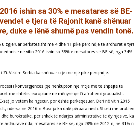
n 2016 ishin sa 30% e mesatares së BE-
 vendet e tjera të Rajonit kanë shënuar
ave, duke e lënë shumë pas vendin tonë.
 zgjeruar përkatësisht me 4 dhe 11 pikë përqindje të ardhurat e tyr
Maqedonisë në vitin 2016 ishin sa 38% e mesatares së BE-së, nga 34%
 Zi. Vetëm Serbia ka shënuar ulje me një pikë përqindje.
 procesi i konvergjencës (që nënkupton një rritje më të shpejtë të
aport me shtetet europiane në mënyrë që t’i afrohemi gradualisht
-së) jo vetëm ka ngecur, por është përkeqësuar. Deri në vitin 2015
ndit, ndërsa në 2016-n Bosnja ka dalë përpara nesh. Shteti me probl
dhe burokratike, për shkak të ndarjes administrative të dy njësive, ka
 e të ardhurave ndaj mesatares së BE-së, nga 28% në 2012-n, në 31% 