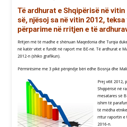
Të ardhurat e Shqipërisë në viti
së, njësoj sa në vitin 2012, teksa
përparime në rritjen e të ardhur
Rritjen më të madhe e shënuan Maqedonia dhe Turqia duke u
në katër vitet e fundit në raport me BE-në. Të ardhurat e 
2012-n (shiko grafikun).
Përmirësime me 3 pikë përqindje bëri edhe Bosnja dhe Mali i
Prej vitit 2012,
Shqipërisë në r
mesatares së BE
ishim të parafu
të mëdha etnike 
rritur raportin
2016-n.