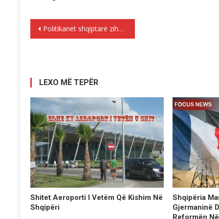
Lëvizje
Politikanët shqiptarë zihen për timonin virtual, kompania e prodhimeve automobile hap fabrikë në Maqedoni
te
postimet
LEXO MË TEPËR
Shqipëria Ma
Shitet Aeroporti I Vetëm Që Kishim Në
Gjermaninë D
Shqipëri
Reformën Në 