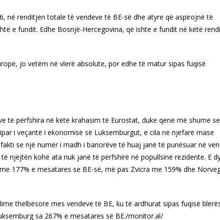
16, në renditjen totale të vendeve të BE-së dhe atyre që aspirojnë të
të e fundit. Edhe Bosnjë-Hercegovina, që ishte e fundit në këtë rendi
opë, jo vetëm në vlerë absolute, por edhe të matur sipas fuqisë
e të përfshira në këtë krahasim të Eurostat, duke qenë më shumë se
par i veçantë i ekonomisë së Luksemburgut, e cila në njëfarë mase
fakti se një numër i madh i banorëve të huaj janë të punësuar në ve
 njëjtën kohë ata nuk janë të përfshirë në popullsinë rezidente. E d
anda me 177% e mesatares se BE-së, më pas Zvicra me 159% dhe Norveg
lime thelbësore mes vendeve të BE, ku të ardhurat sipas fuqisë blerë
 Luksemburg sa 267% e mesatares së BE./monitor.al/