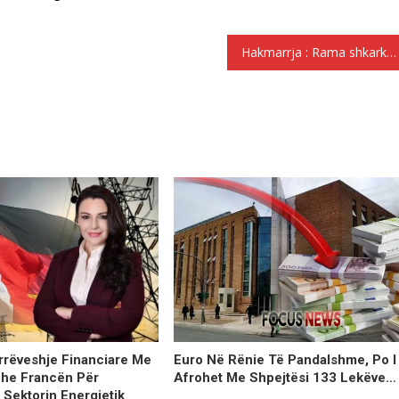
Hakmarrja : Rama shkarkon zëvendësministrin e LSI
rrëveshje Financiare Me
Euro Në Rënie Të Pandalshme, Po I
he Francën Për
Afrohet Me Shpejtësi 133 Lekëve…
Sektorin Energjetik