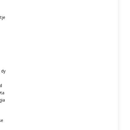
tje
 dy
nd
yta
jia
se