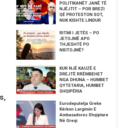
POLITIKANËT JANË TË
NJËJTIT – POR BREZI
QË PROTESTON SOT,
NUK KISHTE LINDUR
RITMI I JETËS – PO
JETOJMË APO
THJESHTË PO
NXITOJMË?
KUR NJË KAUZË E
DREJTË RRËMBEHET
NGA DHUNA – HUMBET
QYTETARIA, HUMBET
SHQIPËRIA
s,
Eurodeputetja Greke
Kërkon Largimin E
Ambasadores Shqiptare
Në Greqi