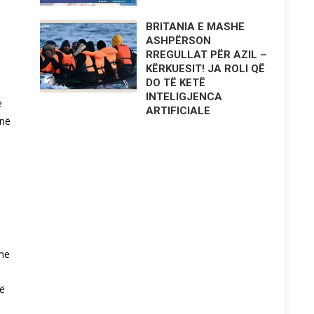
BRITANIA E MASHE
ASHPËRSON
RREGULLAT PËR AZIL –
KËRKUESIT! JA ROLI QË
DO TË KETË
INTELIGJENCA
e
ARTIFICIALE
 në
eme
në