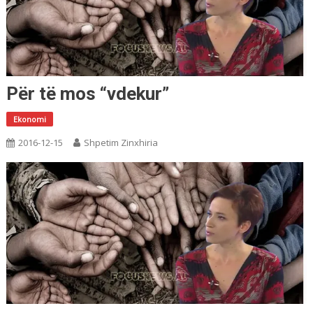
Për të mos “vdekur”
Ekonomi
2016-12-15
Shpetim Zinxhiria