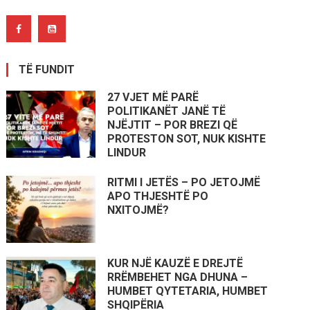
TË FUNDIT
27 VJET MË PARË
POLITIKANËT JANË TË
NJËJTIT – POR BREZI QË
PROTESTON SOT, NUK KISHTE
LINDUR
RITMI I JETËS – PO JETOJMË
APO THJESHTË PO
NXITOJMË?
KUR NJË KAUZË E DREJTË
RRËMBEHET NGA DHUNA –
HUMBET QYTETARIA, HUMBET
SHQIPËRIA