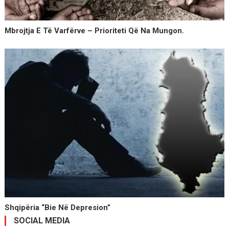
Mbrojtja E Të Varfërve – Prioriteti Që Na Mungon.
Shqipëria “bie Në Depresion”
SOCIAL MEDIA