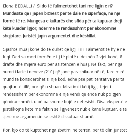
Elona BEDALLI /
Si do të falimentohet tani me ligjin e ri?
Mundësitë që i jepen biznesit për të dalë në sipërfaqe, në një
formë të re. Mungesa e kulturës dhe sfida për ta kuptuar drejt
këtë kuadër ligjor, ndër më të rëndësishmit për ekonominë
shqiptare. Juristët japin argumentet dhe këshillat
Gjashtë muaj kohë do të duhet që ligji i ri i Falimentit të hyjë në
fuqi. Deri sa mori formën e tij të plotë u deshën 2 vjet kohë, 8
drafte dhe mijëra euro për asistencën e huaj. Në fakt, për nga
numri i lartë i neneve (210) që janë parashikuar në të, fare mirë
mund të konsiderohet si një kod, edhe pse pati tentativa për ta
quajtur të tillë, por që u shuan. Miratimi i këtij ligji, tejet i
rëndësishëm për ekonominë e një vendi që ende nuk po gjen
qëndrueshmëri, u bë pa shumë bujë e qetësisht. Disa ekspertë e
justifikojnë këtë me faktin së ligjvënësit nuk e kanë kuptuar, e të
tjerë me argumentin se është diskutuar shumë.
Por, kjo do të kuptohet nga zbatimi në terren, për të cilin juristët