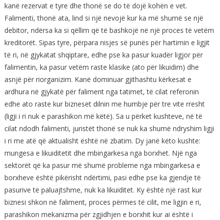
kanë rezervat e tyre dhe thonë se do të dojë kohën e vet.
Falimenti, thonë ata, lind si një nevojë kur ka më shumë se një
debitor, ndërsa ka si qëllim që të bashkojë në një proces të vetëm
kreditorët. Sipas tyre, përpara nisjes së punës për hartimin e ligjit
të ri, në gjykatat shqiptare, edhe pse ka pasur kuadër ligjor për
falimentin, ka pasur vetëm raste klasike (ato për likuidim) dhe
asnjë për riorganizim. Kanë dominuar gjithashtu kërkesat e
ardhura në gjykatë për faliment nga tatimet, të cilat referonin
edhe ato raste kur bizneset dilnin me humbje për tre vite rresht
(ligji i ri nuk e parashikon më këtë). Sa u përket kushteve, në të
cilat ndodh falimenti, juristët thonë se nuk ka shumë ndryshim ligji
i ri me atë që aktualisht është në zbatim. Dy janë këto kushte:
mungesa e likuiditetit dhe mbingarkesa nga borxhet. Një nga
sektorët që ka pasur më shumë probleme nga mbingarkesa e
borxheve është pikërisht ndërtimi, pasi edhe pse ka gjendje të
pasurive të paluajtshme, nuk ka likuiditet. Ky është një rast kur
biznesi shkon në faliment, proces përmes të cilit, me ligjin e ri,
parashikon mekanizma për zgjidhjen e borxhit kur ai është i