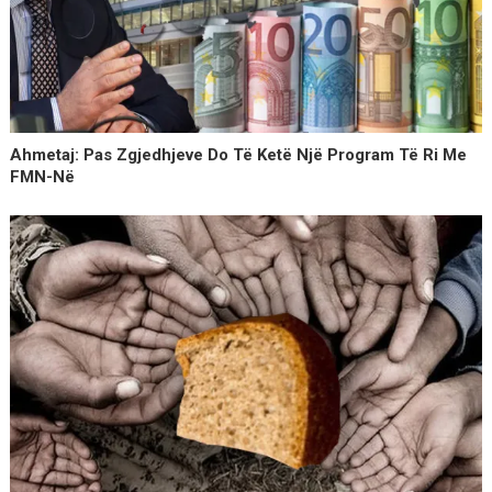
Ahmetaj: Pas Zgjedhjeve Do Të Ketë Një Program Të Ri Me
FMN-Në