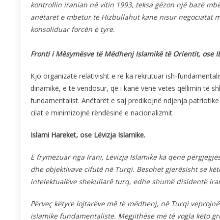
kontrollin iranian në vitin 1993, teksa gëzon një bazë mbë
anëtarët e mbetur të Hizbullahut kane nisur negociatat me
konsoliduar forcën e tyre.
Fronti i Mësymësve të Mëdhenj Islamikë të Orientit, ose 
Kjo organizatë relativisht e re ka rekrutuar ish-fundamentali
dinamikë, e të vendosur, që i kanë vënë vetes qëllimin të s
fundamentalist. Anëtarët e saj predikojnë ndjenja patrioti
cilat e minimizojnë rëndësinë e nacionalizmit.
Islami Hareket, ose Lëvizja Islamike.
E frymëzuar nga Irani, Lëvizja Islamike ka qenë përgjegjë
dhe objektivave cifutë në Turqi. Besohet gjerësisht se kët
intelektualëve shekullarë turq, edhe shumë disidentë ira
Përveç këtyre lojtarëve më të mëdhenj, në Turqi veprojnë
islamike fundamentaliste. Megjithëse më të vogla këto gru