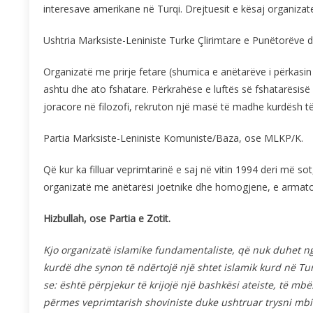
interesave amerikane në Turqi. Drejtuesit e kësaj organizat
Ushtria Marksiste-Leniniste Turke Çlirimtare e Punëtorëve 
Organizatë me prirje fetare (shumica e anëtarëve i përkasin 
ashtu dhe ato fshatare. Përkrahëse e luftës së fshatarësisë 
joracore në filozofi, rekruton një masë të madhe kurdësh të
Partia Marksiste-Leniniste Komuniste/Baza, ose MLKP/K.
Që kur ka filluar veprimtarinë e saj në vitin 1994 deri më s
organizatë me anëtarësi joetnike dhe homogjene, e armatos
Hizbullah, ose Partia e Zotit.
Kjo organizatë islamike fundamentaliste, që nuk duhet n
kurdë dhe synon të ndërtojë një shtet islamik kurd në Tur
se: është përpjekur të krijojë një bashkësi ateiste, të m
përmes veprimtarish shoviniste duke ushtruar trysni mbi