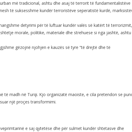
ist urban më tradicional, ashtu dhe asaj të terrorit të fundamentalistëve
cionesh të suksesshme kundër terroristëve seperatistë kurdë, marksistë
mangshme detyrimi për të luftuar kundër valës së katërt të terrorizmit,
htetje morale, politike, materiale dhe strehuese si nga jashtë, ashtu
igjshme gëzojnë njohjen e kauzës së tyre “të drejtë dhe të
më të madh në Turqi. Kjo organizatë maoiste, e cila pretendon se pun
ësuar një proçes transformimi.
r veprimtarinë e saj qytetëse dhe për sulmet kundër shtetasve dhe