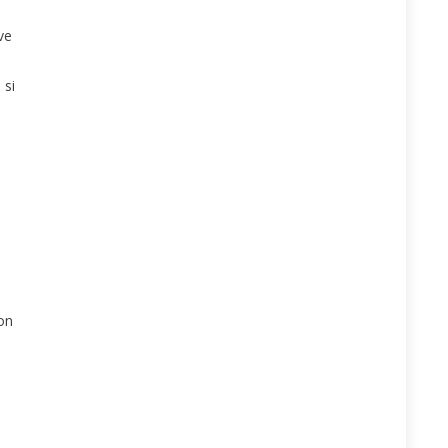
ve
 si
on