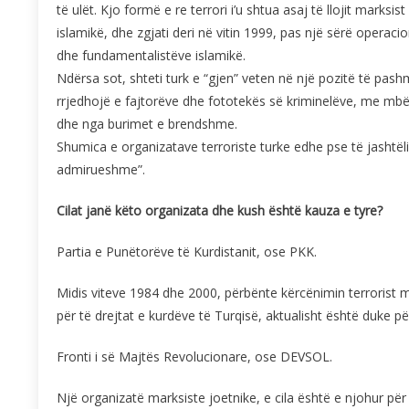
të ulët. Kjo formë e re terrori i’u shtua asaj të llojit marks
islamikë, dhe zgjati deri në vitin 1999, pas një sërë opera
dhe fundamentalistëve islamikë.
Ndërsa sot, shteti turk e “gjen” veten në një pozitë të pash
rrjedhojë e fajtorëve dhe fototekës së kriminelëve, me mbës
dhe nga burimet e brendshme.
Shumica e organizatave terroriste turke edhe pse të jashtël
admirueshme”.
Cilat janë këto organizata dhe kush është kauza e tyre?
Partia e Punëtorëve të Kurdistanit, ose PKK.
Midis viteve 1984 dhe 2000, përbënte kërcënimin terrorist 
për të drejtat e kurdëve të Turqisë, aktualisht është duke p
Fronti i së Majtës Revolucionare, ose DEVSOL.
Një organizatë marksiste joetnike, e cila është e njohur pë