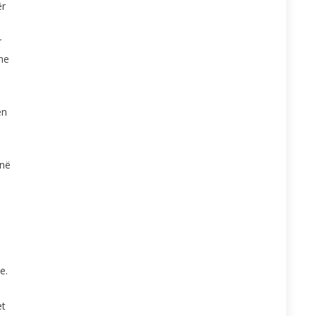
ër
r
he
ën
 në
e.
et