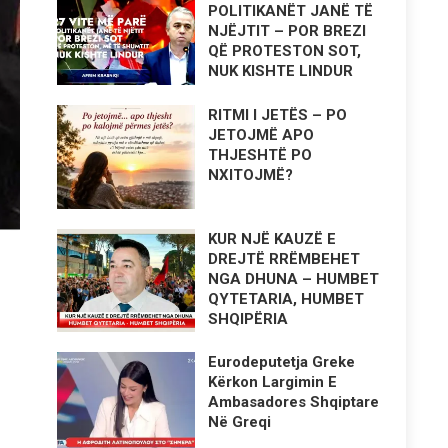
POLITIKANËT JANË TË
NJËJTIT – POR BREZI
QË PROTESTON SOT,
NUK KISHTE LINDUR
RITMI I JETËS – PO
JETOJMË APO
THJESHTË PO
NXITOJMË?
KUR NJË KAUZË E
DREJTË RRËMBEHET
NGA DHUNA – HUMBET
QYTETARIA, HUMBET
SHQIPËRIA
Eurodeputetja Greke
Kërkon Largimin E
Ambasadores Shqiptare
Në Greqi