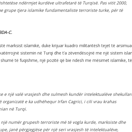
shtetëse ndërmjet kurdëve ultrafetarë të Turqisë. Pas vitit 2000,
 grupe tjera islamike fundamentaliste terroriste turke, për të
IBDA-C.
stë marksist islamikë, duke krijuar kuadro militantësh tejet të arsimua
hkatërrojnë sistemin në Turqi dhe t’a zëvendësojnë me një sistem isla
ke shumë të fuqishme, një pozitë që bie ndesh me mësimet islamike, të
se e një valë vrasjesh dhe sulmesh kundër intelektualëve shekullar
ë organizatë e ka udhëhequr Irfan Cagrici, i cili vrau krahas
nian në Turqi.
 një numër grupesh terroriste më të vogla kurde, marksiste dhe
pe, janë përgjegjëse për një seri vrasjesh të intelektualëve,