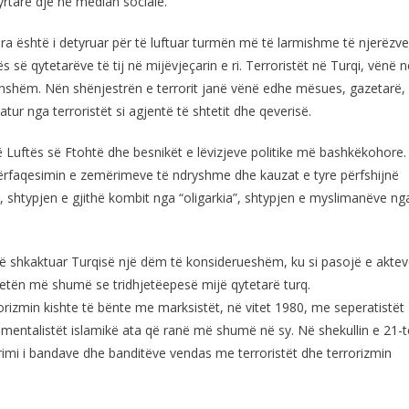
zyrtare dje në median sociale.
jera është i detyruar për të luftuar turmën më të larmishme të njerëzve
 së qytetarëve të tij në mijëvjeçarin e ri. Terroristët në Turqi, vënë n
onshëm. Nën shënjestrën e terrorit janë vënë edhe mësues, gazetarë,
ur nga terroristët si agjentë të shtetit dhe qeverisë.
 Luftës së Ftohtë dhe besnikët e lëvizjeve politike më bashkëkohore.
përfaqesimin e zemërimeve të ndryshme dhe kauzat e tyre përfshijnë
e, shtypjen e gjithë kombit nga “oligarkia”, shtypjen e myslimanëve ng
anë shkaktuar Turqisë një dëm të konsiderueshëm, ku si pasojë e akte
jetën më shumë se tridhjetëepesë mijë qytetarë turq.
rizmin kishte të bënte me marksistët, në vitet 1980, me seperatistët
ndamentalistët islamikë ata që ranë më shumë në sy. Në shekullin e 21-t
mi i bandave dhe banditëve vendas me terroristët dhe terrorizmin