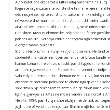
Autoritetet dhe ekspertët e luftës ndaj terrorizmit në Turqi,
llogari të organizatave terroriste dhe të marrë pjesë në akt
dëshmojnë se, një terrorist turk i zakonshëm ka inteligjenc
në vetvete dhe manipulohet lehtë. Ajo që është interesante
atyre që dyshohen, ka ithtarë të ideologjive të ndryshme, shu
turqishten. Kushtet ekonomike, ndjeshmëria fetare (përfshir
pakicës alavite), vetëdija etnike dhe trysnia nga strukturat
e organizatave terroriste.
Sfondi i terrorizmit në Turqi, ka njohur disa valë; Në fund të 
studentët marksistë rrëmbyen armët për të luftuar kundër reg
harkun kohor të tre viteve, u fashit pas shtypjes së terroris
arratisën nga vendi për në Europë dhe në vendet e Lindjes
Vala e dytë e terrorit është shënuar në vitin 1974, kur shumi
amnistie të motivuar politikisht të dhënë nga qeveria e koh
shpërthyen një terrorizëm të shfrenuar, që turqit nuk e kishi
ligjin e gjendjes së luftës në mbarë vendin, pasi Forcat e 
Në vitin 1984, pasi Turqia ishte rikthyer në demokraci, sepe
juglindore të vendit, duke njoftuar fillimin e një forme të re t