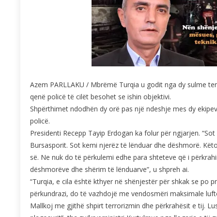
Azem PARLLAKU / Mbrëmë Turqia u godit nga dy sulme terro
qenë policë të cilët besohet se ishin objektivi.
Shpërthimet ndodhën dy orë pas një ndeshje mes dy ekipeve
policë.
Presidenti Recepp Tayip Erdogan ka folur për ngjarjen. “Sot
Bursasporit. Sot kemi njerëz të lënduar dhe dëshmorë. Këto 
së. Ne nuk do të përkulemi edhe para shteteve që i përkrahi
dëshmorëve dhe shërim të lënduarve”, u shpreh ai.
“Turqia, e cila është kthyer në shënjestër për shkak se po pri
përkundrazi, do të vazhdojë me vendosmëri maksimale luftë
Mallkoj me gjithë shpirt terrorizmin dhe përkrahësit e tij. L