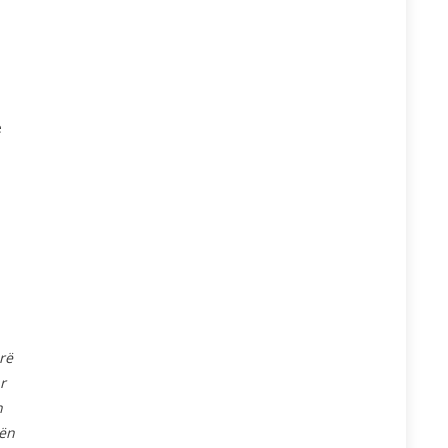
e
rë
r
n
nën