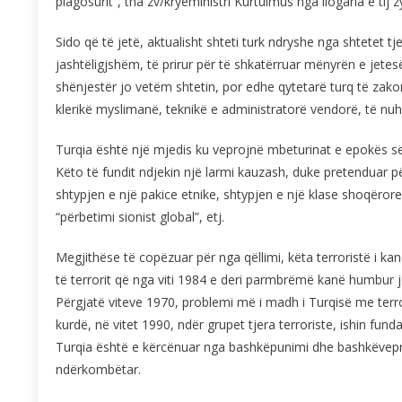
plagosurit”, tha zv/kryeministri Kurtulmus nga llogaria e tij 
Sido që të jetë, aktualisht shteti turk ndryshe nga shtetet t
jashtëligjshëm, të prirur për të shkatërruar mënyrën e jetesës
shënjestër jo vetëm shtetin, por edhe qytetarë turq të zak
klerikë myslimanë, teknikë e administratorë vendorë, të nuhat
Turqia është një mjedis ku veprojnë mbeturinat e epokës së
Këto të fundit ndjekin një larmi kauzash, duke pretenduar 
shtypjen e një pakice etnike, shtypjen e një klase shoqëror
“përbetimi sionist global”, etj.
Megjithëse të copëzuar për nga qëllimi, këta terroristë i k
të terrorit që nga viti 1984 e deri parmbrëmë kanë humbur 
Përgjatë viteve 1970, problemi më i madh i Turqisë me terro
kurdë, në vitet 1990, ndër grupet tjera terroriste, ishin fu
Turqia është e kërcënuar nga bashkëpunimi dhe bashkëvepri
ndërkombëtar.