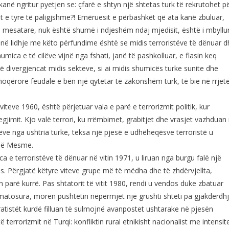
 kanë ngritur pyetjen se: çfarë e shtyn një shtetas turk të rekrutohet p
et e tyre të paligjshme?! Emëruesit e përbashkët që ata kanë zbuluar,
ë mesatare, nuk është shumë i ndjeshëm ndaj mjedisit, është i mbyllu
 në lidhje me këto përfundime është se midis terroristëve të dënuar d
mica e të cilëve vijnë nga fshati, janë të pashkolluar, e flasin keq
ë divergjencat midis sekteve, si ai midis shumicës turke sunite dhe
 shoqërore feudale e bën një qytetar të zakonshëm turk, të bie në rrjet
viteve 1960, është përjetuar vala e parë e terrorizmit politik, kur
jimit. Kjo valë terrori, ku rrëmbimet, grabitjet dhe vrasjet vazhduan
tëve nga ushtria turke, teksa një pjesë e udhëheqësve terroristë u
 së Mesme.
ca e terroristëve të dënuar në vitin 1971, u liruan nga burgu falë një
ës. Përgjatë këtyre viteve grupe më të mëdha dhe të zhdërvjellta,
n parë kurrë. Pas shtatorit të vitit 1980, rendi u vendos duke zbatuar
Armatosura, morën pushtetin nëpërmjet një grushti shteti pa gjakderdhj
ratistët kurdë filluan të sulmojnë avanpostet ushtarake në pjesën
ë terrorizmit në Turqi: konfliktin rural etnikisht nacionalist me intensit