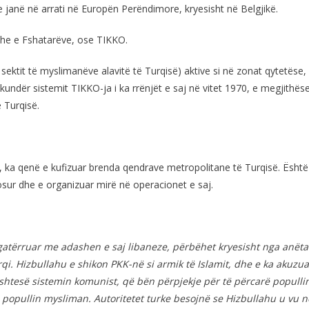
e janë në arrati në Europën Perëndimore, kryesisht në Belgjikë.
dhe e Fshatarëve, ose TIKKO.
sektit të myslimanëve alavitë të Turqisë) aktive si në zonat qytetëse,
kundër sistemit TIKKO-ja i ka rrënjët e saj në vitet 1970, e megjithës
 Turqisë.
ot, ka qenë e kufizuar brenda qendrave metropolitane të Turqisë. Është
ur dhe e organizuar mirë në operacionet e saj.
gatërruar me adashen e saj libaneze, përbëhet kryesisht nga anëta
qi. Hizbullahu e shikon PKK-në si armik të Islamit, dhe e ka akuzua
bështesë sistemin komunist, që bën përpjekje për të përcarë populli
 popullin mysliman. Autoritetet turke besojnë se Hizbullahu u vu 