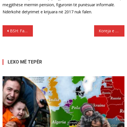
megjithëse merrnin pension, figuronin të punësuar informalë.
Ndërkohë detyrimet e krijuara në 2017 nuk falen.
Lëvizje
BSH: Familjet shqiptare rrisin huamarrjen në tregun e zi
Koreja e Veriut kërcënon me “super-sulm të fuqishëm” SHBA-në
te
postimet
LEXO MË TEPËR