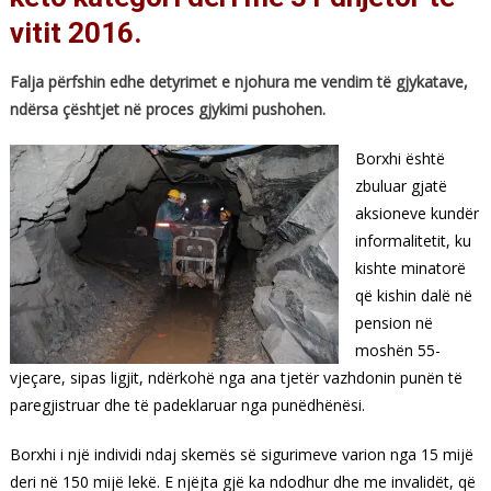
vitit 2016.
Falja përfshin edhe detyrimet e njohura me vendim të gjykatave,
ndërsa çështjet në proces gjykimi pushohen.
Borxhi është
zbuluar gjatë
aksioneve kundër
informalitetit, ku
kishte minatorë
që kishin dalë në
pension në
moshën 55-
vjeçare, sipas ligjit, ndërkohë nga ana tjetër vazhdonin punën të
paregjistruar dhe të padeklaruar nga punëdhënësi.
Borxhi i një individi ndaj skemës së sigurimeve varion nga 15 mijë
deri në 150 mijë lekë. E njëjta gjë ka ndodhur dhe me invalidët, që