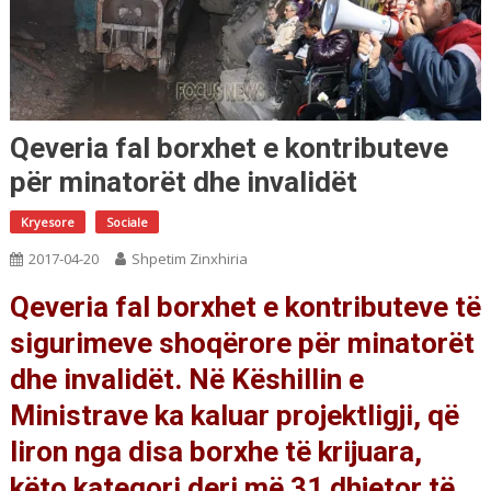
Qeveria fal borxhet e kontributeve
për minatorët dhe invalidët
Kryesore
Sociale
2017-04-20
Shpetim Zinxhiria
Qeveria fal borxhet e kontributeve të
sigurimeve shoqërore për minatorët
dhe invalidët. Në Këshillin e
Ministrave ka kaluar projektligji, që
liron nga disa borxhe të krijuara,
këto kategori deri më 31 dhjetor të