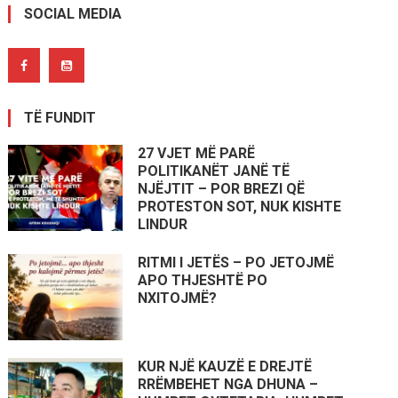
SOCIAL MEDIA
TË FUNDIT
27 VJET MË PARË
POLITIKANËT JANË TË
NJËJTIT – POR BREZI QË
PROTESTON SOT, NUK KISHTE
LINDUR
RITMI I JETËS – PO JETOJMË
APO THJESHTË PO
NXITOJMË?
KUR NJË KAUZË E DREJTË
RRËMBEHET NGA DHUNA –