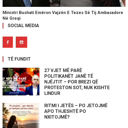
Ministri Bushati Emëron Vajzën E Tezes Së Tij Ambasadore
Në Greqi
SOCIAL MEDIA
TË FUNDIT
27 VJET MË PARË
POLITIKANËT JANË TË
NJËJTIT – POR BREZI QË
PROTESTON SOT, NUK KISHTE
LINDUR
RITMI I JETËS – PO JETOJMË
APO THJESHTË PO
NXITOJMË?