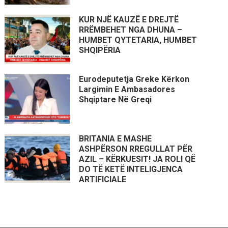
KUR NJË KAUZË E DREJTË
RRËMBEHET NGA DHUNA –
HUMBET QYTETARIA, HUMBET
SHQIPËRIA
Eurodeputetja Greke Kërkon
Largimin E Ambasadores
Shqiptare Në Greqi
BRITANIA E MASHE
ASHPËRSON RREGULLAT PËR
AZIL – KËRKUESIT! JA ROLI QË
DO TË KETË INTELIGJENCA
ARTIFICIALE