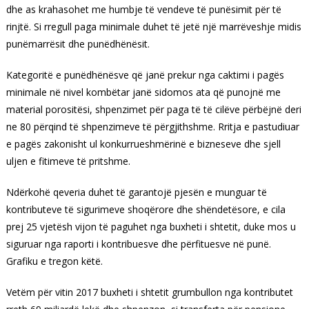
dhe as krahasohet me humbje të vendeve të punësimit për të
rinjtë. Si rregull paga minimale duhet të jetë një marrëveshje midis
punëmarrësit dhe punëdhënësit.
Kategoritë e punëdhënësve që janë prekur nga caktimi i pagës
minimale në nivel kombëtar janë sidomos ata që punojnë me
material porositësi, shpenzimet për paga të të cilëve përbëjnë deri
ne 80 përqind të shpenzimeve të përgjithshme. Rritja e pastudiuar
e pagës zakonisht ul konkurrueshmërinë e bizneseve dhe sjell
uljen e fitimeve të pritshme.
Ndërkohë qeveria duhet të garantojë pjesën e munguar të
kontributeve të sigurimeve shoqërore dhe shëndetësore, e cila
prej 25 vjetësh vijon të paguhet nga buxheti i shtetit, duke mos u
siguruar nga raporti i kontribuesve dhe përfituesve në punë.
Grafiku e tregon këtë.
Vetëm për vitin 2017 buxheti i shtetit grumbullon nga kontributet