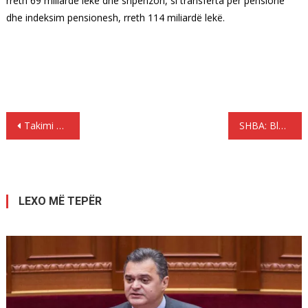
rreth 69 miliardë lekë dhe shpenzon, si transferta për pensione
dhe indeksim pensionesh, rreth 114 miliardë lekë.
Lëvizje
Takimi Meta – Rama për zgjedhjen e presidentit
SHBA: Bleta specie në zhdukje
te
postimet
LEXO MË TEPËR