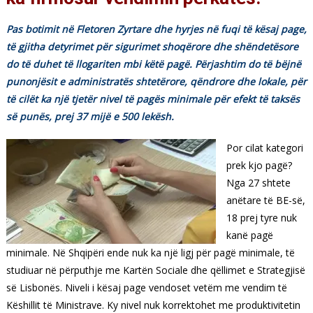
Pas botimit në Fletoren Zyrtare dhe hyrjes në fuqi të kësaj page,
të gjitha detyrimet për sigurimet shoqërore dhe shëndetësore
do të duhet të llogariten mbi këtë pagë. Përjashtim do të bëjnë
punonjësit e administratës shtetërore, qëndrore dhe lokale, për
të cilët ka një tjetër nivel të pagës minimale për efekt të taksës
së punës, prej 37 mijë e 500 lekësh.
Por cilat kategori
prek kjo pagë?
Nga 27 shtete
anëtare të BE-së,
18 prej tyre nuk
kanë pagë
minimale. Në Shqipëri ende nuk ka një ligj për pagë minimale, të
studiuar në përputhje me Kartën Sociale dhe qëllimet e Strategjisë
së Lisbonës. Niveli i kësaj page vendoset vetëm me vendim të
Këshillit të Ministrave. Ky nivel nuk korrektohet me produktivitetin