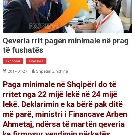
Qeveria rrit pagën minimale në prag
të fushatës
Ekonomi
Kryesore
2017-04-27
Shpetim Zinxhiria
Paga minimale në Shqipëri do të
rritet nga 22 mijë lekë në 24 mijë
lekë. Deklarimin e ka bërë pak ditë
më parë, ministri i Financave Arben
Ahmetaj, ndërsa të martën qeveria
ka firmosur vendimin përkatës.