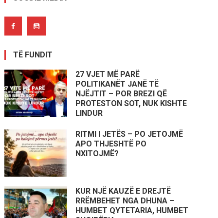
TË FUNDIT
27 VJET MË PARË
POLITIKANËT JANË TË
NJËJTIT – POR BREZI QË
PROTESTON SOT, NUK KISHTE
LINDUR
RITMI I JETËS – PO JETOJMË
APO THJESHTË PO
NXITOJMË?
KUR NJË KAUZË E DREJTË
RRËMBEHET NGA DHUNA –
HUMBET QYTETARIA, HUMBET