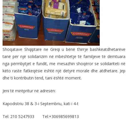
Shoqatave Shqiptare ne Greqi u bënë thirrje bashkëatdhetarëve
tanë për një solidarizim në mbështetje të familjeve të dëmtuara
nga përmbytjet e fundit, me mesazhin shoqëror se solidariteti në
këto raste fatkeqësie është një detyrë morale dhe atdhetare. Jep
dhe ti kontributin tend, tani është moment.
Jeni të mirëpritur në adresën:
Kapodistriu 38 & 3-i Septembriu, kati i 4-t
Tel: 210 5247933 Tel:+306985699813