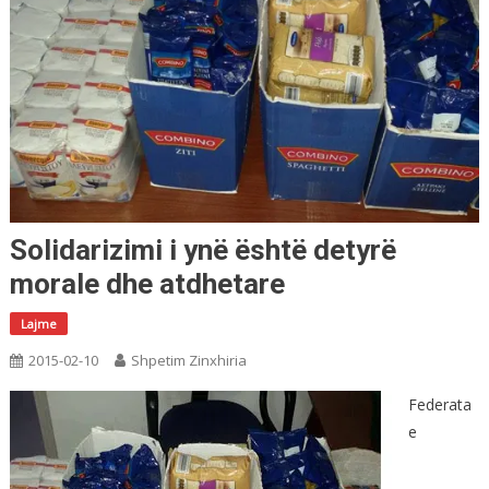
Solidarizimi i ynë është detyrë
morale dhe atdhetare
Lajme
2015-02-10
Shpetim Zinxhiria
Federata
e