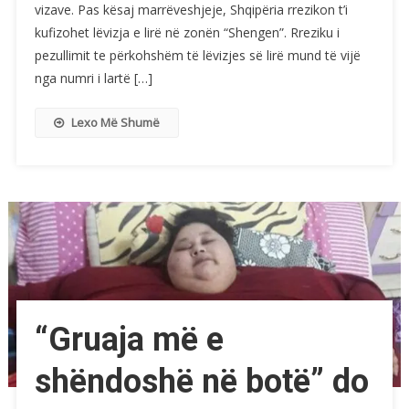
vizave. Pas kësaj marrëveshjeje, Shqipëria rrezikon t’i
kufizohet lëvizja e lirë në zonën “Shengen”. Rreziku i
pezullimit te përkohshëm të lëvizjes së lirë mund të vijë
nga numri i lartë […]
Lexo Më Shumë
“Gruaja më e
shëndoshë në botë” do