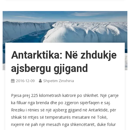
Antarktika: Në zhdukje
ajsbergu gjigand
2016-12-09
Shpetim Zinxhiria
Pjesa prej 225 kilometrash katrorë po shkrihet. Një çarrje
ka filluar nga brenda dhe po zgjeron sipërfaqen e saj.
Rreziku i rënies së një ajsberg gjigand në Antarktidë, për
shkak të rritjes së temperaturës mesatare në Tokë,
nxjerrë në pah një mesazh nga shkencëtarët, duke folur