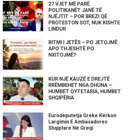
27 VJET MË PARË
POLITIKANËT JANË TË
NJËJTIT – POR BREZI QË
PROTESTON SOT, NUK KISHTE
LINDUR
RITMI I JETËS – PO JETOJMË
APO THJESHTË PO
NXITOJMË?
KUR NJË KAUZË E DREJTË
RRËMBEHET NGA DHUNA –
HUMBET QYTETARIA, HUMBET
SHQIPËRIA
Eurodeputetja Greke Kërkon
Largimin E Ambasadores
Shqiptare Në Greqi