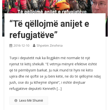
“Të qëllojmë anijet e
refugjatëve”
2016-12-10
Shpetim Zinxhiria
Turpi i deputetit nuk ka llogjikën më normale të një
njeriut të këtij shekulli. “E vetmja mënyrë efektive është
që të përmbysim barkat. Ju nuk mund të hyni në këto
ujëra dhe në qoftë se ju bëni këtë, ne do të qëllojmë ndaj
jush, ose do ju kthejmë shpinë”, i është drejtuar
refugjatëve deputeti Kenneth […]
Lexo Më Shumë