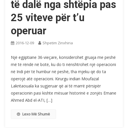
të dalë nga shtëpia pas
25 viteve për t’u
operuar
2016-12-09
Shpetim Zinxhiria
Një egjiptiane 36-vieçare, konsiderohet gruaja me peshë
më të rëndë në botë, ku do ti nënshtrohet një operacioni
në Indi për të humbur në peshë, tha mjeku që do ta
operojë atë operacioni. Kirurgu indian Moufazal
Lakntaouala ka sugjeruar që ai të marrë përsipër
operacionin pasi kishte mësuar historinë e zonjës Emane
Ahmed Abd el-ATI, […]
Lexo Më Shumë