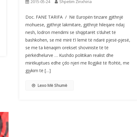
2015-05-24
Shpetim Zinxhiria
Doc. FANE TARIFA / Në Europën tinzare gjithnjë
mohuese, gjithnjë lakmitare, gjithnjë hileqare ndaj
nesh, lodron mendimi se shqiptarët s’duhet të
bashkohen, se më mirë t’i lemë të ndarë pjesë-pjesë,
se me ta kënaqim orekset shoviniste të të
përkëdhelurve … Kushdo politikan realist dhe
mirëkuptues edhe çdo njeri me llogjikë të ftohtë, me
gjykim të […]
Lexo Më Shumë