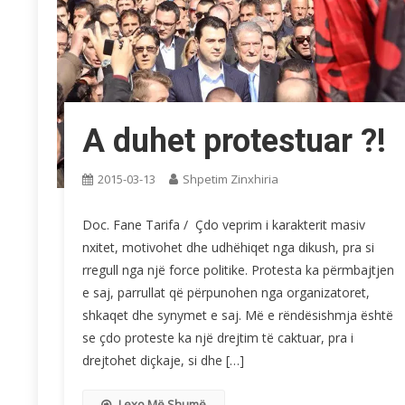
A duhet protestuar ?!
2015-03-13
Shpetim Zinxhiria
Doc. Fane Tarifa / Çdo veprim i karakterit masiv
nxitet, motivohet dhe udhëhiqet nga dikush, pra si
rregull nga një force politike. Protesta ka përmbajtjen
e saj, parrullat që përpunohen nga organizatoret,
shkaqet dhe synymet e saj. Më e rëndësishmja është
se çdo proteste ka një drejtim të caktuar, pra i
drejtohet diçkaje, si dhe […]
Lexo Më Shumë