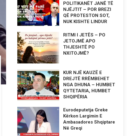
POLITIKANËT JANË TË
NJËJTIT – POR BREZI
QË PROTESTON SOT,
NUK KISHTE LINDUR
RITMI I JETËS – PO
JETOJMË APO
THJESHTË PO
NXITOJMË?
KUR NJË KAUZË E
DREJTË RRËMBEHET
NGA DHUNA – HUMBET
QYTETARIA, HUMBET
SHQIPËRIA
Eurodeputetja Greke
Kërkon Largimin E
Ambasadores Shqiptare
Në Greqi