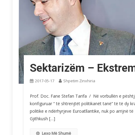
Sektarizëm – Ekstrem
2017-05-17
Shpetim Zinxhiria
Prof. Doc. Fane Stefan Tarifa / Në vorbullën e pështje
konfiguruar “ të shtrenjtët politikanët tanë” të të dy k
politike e ndërhyrjeve Euroatllantike, nuk po arrijnë
Gjithkush […]
Lexo Më Shumë