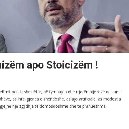
izëm apo Stoicizëm !
llimit politik shqipëtar, në tymnajën dhe rrjetën hijezezë që kanë
rahëve, as inteligjenca e shëndoshë, as ajo artificiale, as modestia
 të gjejnë një zgjidhje të domosdoshme dhe të pranueshme.