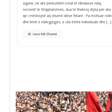
vigane, në atë përkushtim total të rilindasve ndaj
nocionit të Shqiptarizmës, dua të theksoj diçka për ata
që i mëshojnë aq shumë ideve fetare : Pa mohuar rolin
dhe lirinë e ndërgjegjes, e cila është individuale dhe […]
Lexo Më Shumë