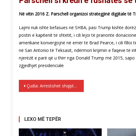
Parschell si kreun e fushatës së t
Në vitin 2016 Z. Parschell organizoi strategjinë digjitale të T
Lajmi nuk ishte befasues në SHBA, pasi Trump kishte dorë
postin e kapitenit të shtetit, i cili lejoi të pranonte dona
amerikane konvergojnë në emër të Brad Pearce, i cili filloi 
në San Antonio të Teksasit, ndërmori krijimin e faqeve të i
njerëzit e parë që u thirr nga Donald Trump më 2015, sapo nj
zgjedhjet presidenciale
Lëvizje
Çudia: Arrestohet shqiptari sepse ju gjend nje pako me 31.5 gram duhan
te
postimet
LEXO MË TEPËR