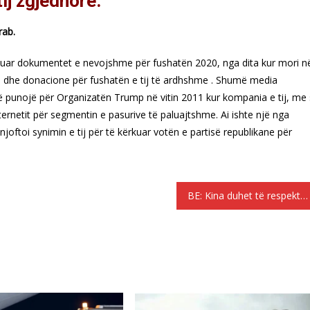
ij zgjedhore.
rab.
zuar dokumentet e nevojshme për fushatën 2020, nga dita kur mori n
cione dhe donacione për fushatën e tij të ardhshme . Shumë media
të punojë për Organizatën Trump në vitin 2011 kur kompania e tij, me 
nternetit për segmentin e pasurive të paluajtshme.
Ai ishte një nga
oftoi synimin e tij për të kërkuar votën e partisë republikane për
BE: Kina duhet të respektojë rregullat globale të klimës