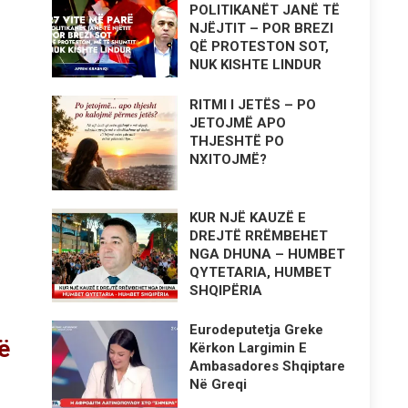
POLITIKANËT JANË TË
NJËJTIT – POR BREZI
QË PROTESTON SOT,
NUK KISHTE LINDUR
RITMI I JETËS – PO
JETOJMË APO
THJESHTË PO
NXITOJMË?
KUR NJË KAUZË E
DREJTË RRËMBEHET
NGA DHUNA – HUMBET
QYTETARIA, HUMBET
SHQIPËRIA
Eurodeputetja Greke
ë
Kërkon Largimin E
Ambasadores Shqiptare
Në Greqi