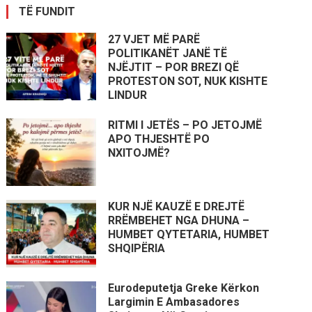
TË FUNDIT
27 VJET MË PARË
POLITIKANËT JANË TË
NJËJTIT – POR BREZI QË
PROTESTON SOT, NUK KISHTE
LINDUR
RITMI I JETËS – PO JETOJMË
APO THJESHTË PO
NXITOJMË?
KUR NJË KAUZË E DREJTË
RRËMBEHET NGA DHUNA –
HUMBET QYTETARIA, HUMBET
SHQIPËRIA
Eurodeputetja Greke Kërkon
Largimin E Ambasadores