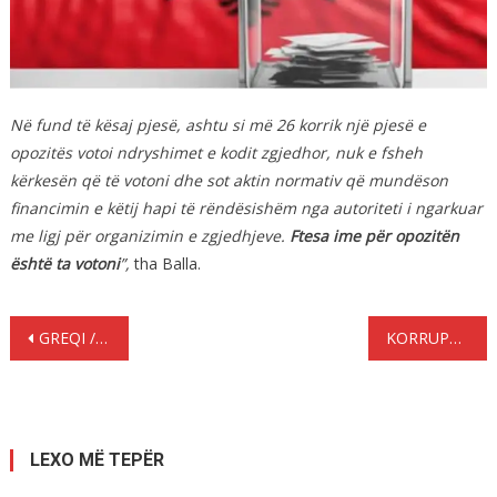
Në fund të kësaj pjesë, ashtu si më 26 korrik një pjesë e
opozitës votoi ndryshimet e kodit zgjedhor, nuk e fsheh
kërkesën që të votoni dhe sot aktin normativ që mundëson
financimin e këtij hapi të rëndësishëm nga autoriteti i ngarkuar
me ligj për organizimin e zgjedhjeve.
Ftesa ime për opozitën
është ta votoni
”,
tha Balla.
Lëvizje
GREQI / NDAHET NGA JETA PUBLICISTI ARQILE GJATA
KORRUPSION, ISH PROKURORI: JA SA VITE BURG RREZIKON BERISHA
te
postimet
LEXO MË TEPËR