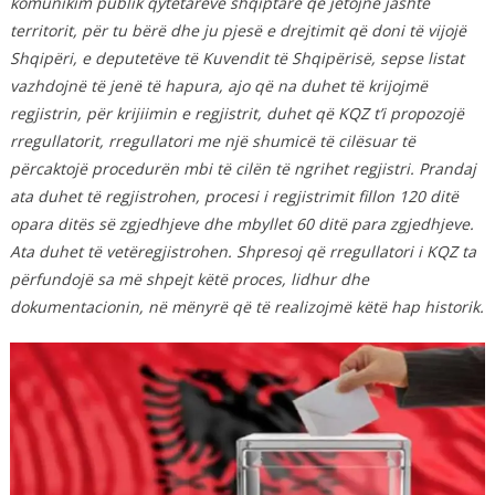
komunikim publik qytetarëve shqiptarë që jetojnë jashtë
territorit, për tu bërë dhe ju pjesë e drejtimit që doni të vijojë
Shqipëri, e deputetëve të Kuvendit të Shqipërisë, sepse listat
vazhdojnë të jenë të hapura, ajo që na duhet të krijojmë
regjistrin, për krijiimin e regjistrit, duhet që KQZ t’i propozojë
rregullatorit, rregullatori me një shumicë të cilësuar të
përcaktojë procedurën mbi të cilën të ngrihet regjistri.
Prandaj
ata duhet të regjistrohen, procesi i regjistrimit fillon 120 ditë
opara ditës së zgjedhjeve dhe mbyllet 60 ditë para zgjedhjeve.
Ata duhet të vetëregjistrohen. Shpresoj që rregullatori i KQZ ta
përfundojë sa më shpejt këtë proces, lidhur dhe
dokumentacionin, në mënyrë që të realizojmë këtë hap historik.