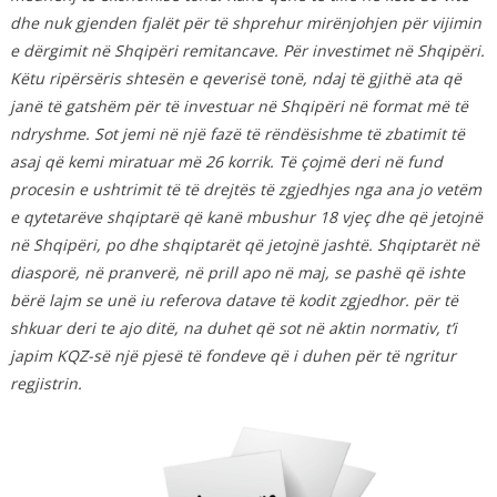
dhe nuk gjenden fjalët për të shprehur mirënjohjen për vijimin
e dërgimit në Shqipëri remitancave. Për investimet në Shqipëri.
Këtu ripërsëris shtesën e qeverisë tonë, ndaj të gjithë ata që
janë të gatshëm për të investuar në Shqipëri në format më të
ndryshme.
Sot jemi në një fazë të rëndësishme të zbatimit të
asaj që kemi miratuar më 26 korrik. Të çojmë deri në fund
procesin e ushtrimit të të drejtës të zgjedhjes nga ana jo vetëm
e qytetarëve shqiptarë që kanë mbushur 18 vjeç dhe që jetojnë
në Shqipëri, po dhe shqiptarët që jetojnë jashtë. Shqiptarët në
diasporë, në pranverë, në prill apo në maj, se pashë që ishte
bërë lajm se unë iu referova datave të kodit zgjedhor. për të
shkuar deri te ajo ditë, na duhet që sot në aktin normativ, t’i
japim KQZ-së një pjesë të fondeve që i duhen për të ngritur
regjistrin.