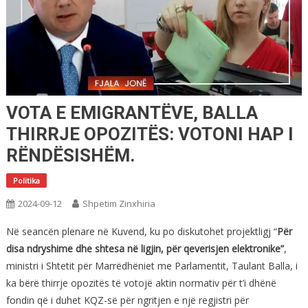
VOTA E EMIGRANTËVE, BALLA
THIRRJE OPOZITËS: VOTONI HAP I
RËNDËSISHËM.
Politika
2024-09-12
Shpetim Zinxhiria
Në seancën plenare në Kuvend, ku po diskutohet projektligj “
Për
disa ndryshime dhe shtesa në ligjin, për qeverisjen elektronike”
,
ministri i Shtetit për Marrëdhëniet me Parlamentit, Taulant Balla, i
ka bërë thirrje opozitës të votojë aktin normativ për t’i dhënë
fondin që i duhet KQZ-së për ngritjen e një regjistri për