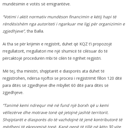
mundësimin e votës së emigrantëve.
“Votimi i aktit normativ mundëson financimin e këtij hapi të
rëndësishëm nga autoriteti i ngarkuar me ligj për organizimin e
zgjedhjeve”,
tha Balla.
Ai tha se për krijimin e regjistrit, duhet që KQZ t’i propozojë
rregullatorit, rregullatori me një shumicë të cilësuar do të
përcaktojë procedurën mbi të cilën të ngrihet regjistri.
Më tej, tha ministri, shqiptarët e diasporës ata duhet të
regjistrohen, ndërsa njoftoi se procesi i regjistrimit fillon 120 ditë
para ditës së zgjedhjeve dhe mbyllet 60 ditë para ditës së
zgjedhjeve.
“Tanimë kemi ndrequr më në fund një borxh që u kemi
vëllezërve dhe motrave tonë që jetojnë jashtë territorit.
Shqiptarët e diasporës do të vazhdojnë të jenë kontributorë të
mëdhenj të ekonomisë tonë. Kanë qenë të tillë në këto 30 vite