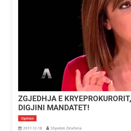
ZGJEDHJA E KRYEPROKURORIT
DIGJINI MANDATET!
Opinion
2017-12-18
Shpetim Zinxhiria