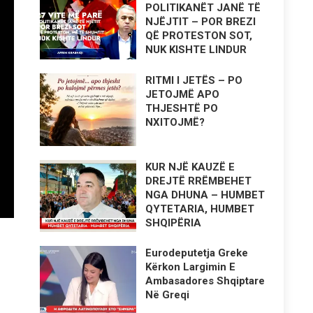
POLITIKANËT JANË TË
NJËJTIT – POR BREZI
QË PROTESTON SOT,
NUK KISHTE LINDUR
RITMI I JETËS – PO
JETOJMË APO
THJESHTË PO
NXITOJMË?
KUR NJË KAUZË E
DREJTË RRËMBEHET
NGA DHUNA – HUMBET
QYTETARIA, HUMBET
SHQIPËRIA
Eurodeputetja Greke
Kërkon Largimin E
Ambasadores Shqiptare
Në Greqi