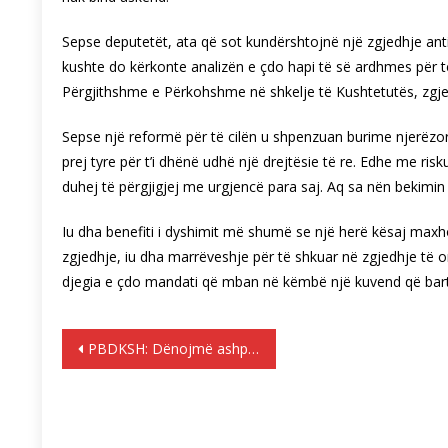
Sepse deputetët, ata që sot kundërshtojnë një zgjedhje anti
kushte do kërkonte analizën e çdo hapi të së ardhmes për të
Përgjithshme e Përkohshme në shkelje të Kushtetutës, zg
Sepse një reformë për të cilën u shpenzuan burime njerëzor
prej tyre për t’i dhënë udhë një drejtësie të re. Edhe me risku
duhej të përgjigjej me urgjencë para saj. Aq sa nën bekimin
Iu dha benefiti i dyshimit më shumë se një herë kësaj max
zgjedhje, iu dha marrëveshje për të shkuar në zgjedhje të o
djegia e çdo mandati që mban në këmbë një kuvend që bart 
Lëvizje
PBDKSH: Dënojmë ashpër zgjedhjen e Kryeprokurores në shkelje të Kushtetutës.
te
postimet