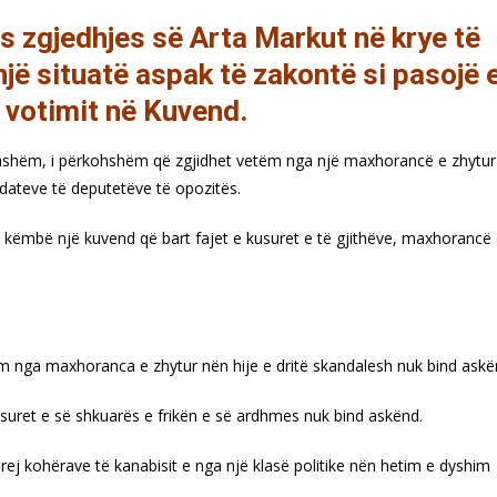
 zgjedhjes së Arta Markut në krye të
jë situatë aspak të zakontë si pasojë 
 votimit në Kuvend.
ithshëm, i përkohshëm që zgjidhet vetëm nga një maxhorancë e zhytur
ndateve të deputetëve të opozitës.
 këmbë një kuvend që bart fajet e kusuret e të gjithëve, maxhorancë
m nga maxhoranca e zhytur nën hije e dritë skandalesh nuk bind askë
suret e së shkuarës e frikën e së ardhmes nuk bind askënd.
ej kohërave të kanabisit e nga një klasë politike nën hetim e dyshim