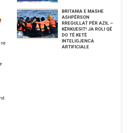
BRITANIA E MASHE
ASHPËRSON
e
RREGULLAT PËR AZIL –
KËRKUESIT! JA ROLI QË
DO TË KETË
INTELIGJENCA
 në
ARTIFICIALE
 e
nd.