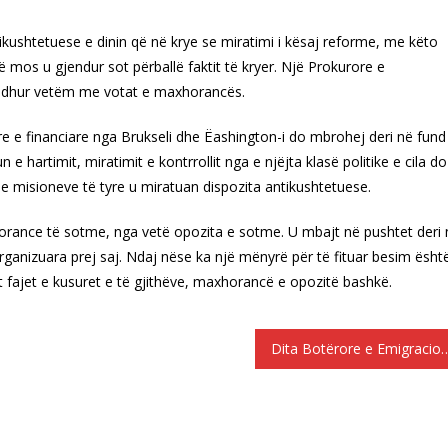
kushtetuese e dinin që në krye se miratimi i kësaj reforme, me këto
 mos u gjendur sot përballë faktit të kryer. Një Prokurore e
jedhur vetëm me votat e maxhorancës.
e e financiare nga Brukseli dhe Ëashington-i do mbrohej deri në fund
n e hartimit, miratimit e kontrrollit nga e njëjta klasë politike e cila do
 e misioneve të tyre u miratuan dispozita antikushtetuese.
horance të sotme, nga vetë opozita e sotme. U mbajt në pushtet deri 
rganizuara prej saj.
Ndaj nëse ka një mënyrë për të fituar besim ësht
fajet e kusuret e të gjithëve, maxhorancë e opozitë bashkë.
Dita Botërore e Emigracionit. Ja sa është popul