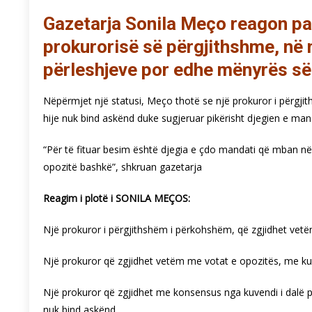
Gazetarja Sonila Meço reagon pas
prokurorisë së përgjithshme, në n
përleshjeve por edhe mënyrës së
Nëpërmjet një statusi, Meço thotë se një prokuror i përgj
hije nuk bind askënd duke sugjeruar pikërisht djegien e ma
“Për të fituar besim është djegia e çdo mandati që mban në
opozitë bashkë”, shkruan gazetarja
Reagim i plotë i SONILA MEÇOS:
Një prokuror i përgjithshëm i përkohshëm, që zgjidhet vetë
Një prokuror që zgjidhet vetëm me votat e opozitës, me ku
Një prokuror që zgjidhet me konsensus nga kuvendi i dalë pr
nuk bind askënd.