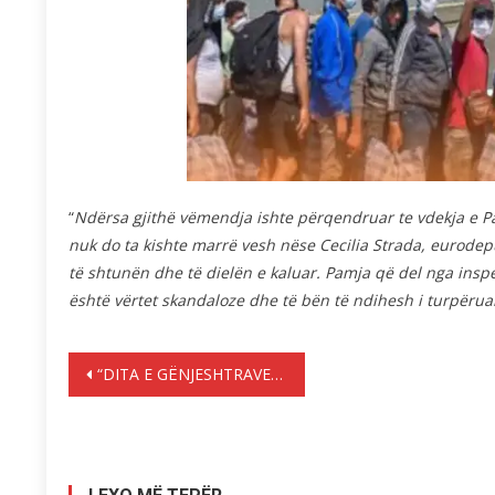
“
Ndërsa gjithë vëmendja ishte përqendruar te vdekja e Pa
nuk do ta kishte marrë vesh nëse Cecilia Strada, eurodepu
të shtunën dhe të dielën e kaluar. Pamja që del nga insp
është vërtet skandaloze dhe të bën të ndihesh i turpërua
Lëvizje
“DITA E GËNJESHTRAVE”, CILA ËSHTË ORIGJINA E SAJ – SI E FESTOJNË EUROPIANËT
te
postimet