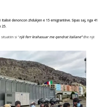
ë Italisë denoncon zhdukjen e 15 emigrantëve. Sipas saj, nga 41
 25.
situatën si “
një ferr krahasuar me qendrat italiane”
dhe një