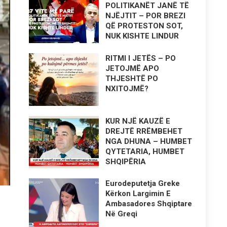
POLITIKANËT JANË TË
NJËJTIT – POR BREZI
QË PROTESTON SOT,
NUK KISHTE LINDUR
RITMI I JETËS – PO
JETOJMË APO
THJESHTË PO
NXITOJMË?
KUR NJË KAUZË E
DREJTË RRËMBEHET
NGA DHUNA – HUMBET
QYTETARIA, HUMBET
SHQIPËRIA
Eurodeputetja Greke
Kërkon Largimin E
Ambasadores Shqiptare
Në Greqi