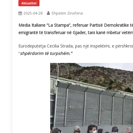
Aktualitet
2025-04-28
Shpetim Zinxhiria
Media Italiane “La Stampa”, referuar Partisë Demokratike t
emigrantë të transferuar në Gjader, tani kanë mbetur vetëm
Eurodeputetja Cecilia Strada, pas një inspektimi, e përshkroi 
“
shpërdorim të turpshëm.”