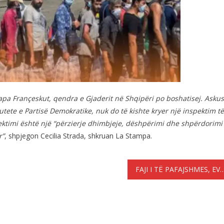
pa Françeskut, qendra e Gjaderit në Shqipëri po boshatisej. Asku
tete e Partisë Demokratike, nuk do të kishte kryer një inspektim të
ektimi është një “përzierje dhimbjeje, dëshpërimi dhe shpërdorimi
r”
, shpjegon Cecilia Strada, shkruan La Stampa.
FAJI I TË PAFAJSHMES