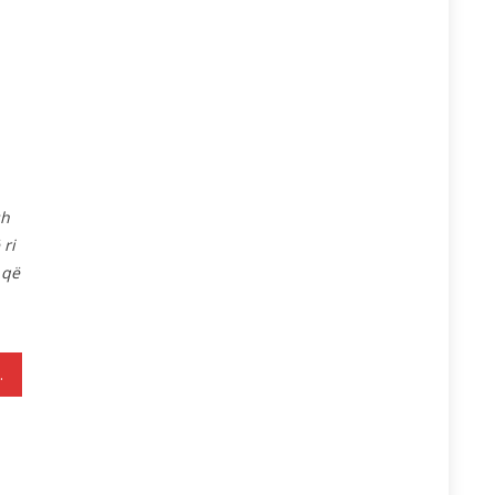
sh
 ri
 që
, EVA!