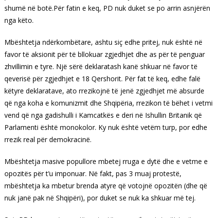
shumë në botë.Për fatin e keq, PD nuk duket se po arrin asnjërën
nga këto.
Mbështetja ndërkombëtare, ashtu siç edhe pritej, nuk është në
favor të aksionit për të bllokuar zgjedhjet dhe as për të penguar
zhvillimin e tyre. Një sërë deklaratash kanë shkuar në favor të
qeverisë për zgjedhjet e 18 Qershorit. Për fat të keq, edhe falë
këtyre deklaratave, ato rrezikojnë të jenë zgjedhjet më absurde
që nga koha e komunizmit dhe Shqipëria, rrezikon të bëhet i vetmi
vend që nga gadishulli i Kamcatkës e deri në Ishullin Britanik që
Parlamenti është monokolor. Ky nuk është vetëm turp, por edhe
rrezik real për demokracinë.
Mbështetja masive popullore mbetej rruga e dytë dhe e vetme e
opozitës për t’u imponuar. Në fakt, pas 3 muaj protestë,
mbështetja ka mbetur brenda atyre që votojnë opozitën (dhe që
nuk janë pak në Shqipëri), por duket se nuk ka shkuar më tej.