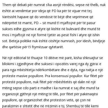
Them që debati për numrat s’ka asnjë rëndësi, sepse në thelb, nuk
është ai vendimtar por ideja që PD ka për të vijuar më tej.
Varësisht hapave që do vendosë të bëjë dhe veprimeve që
ndërpritet të marrë, PD – së mund t’i mjaftojnë për të pasur
sukses edhe gjysma e atyre që kishte në bulevard dhe mund të
mos i mjaftojë në një formë tjetër as pesë fishi i atyre që ishin
sot. Beteja politike nuk është cështje numrash, por idesh, bindjeje
dhe qartësie për t’i frymëzuar qytetarët.
Në një editorial të thuajse 10 ditëve më parë, kisha shkruajtur se
bllokimi i zgjedhjeve dhe suksesi i opozitës varej nga dy gjëra: e
para nga mbështetja ndërkombëtare dhe e dyta, nga nxitja e një
proteste masive popullore. Pra konsensusi popullor. Kur flitet për
protestë popullore, nuk flitet për mbështetës që dalin në një
miting sepse cdo parti e madhe i ka numrat e saj dhe mund ta
organizojë gjithnjë një miting të tillë, por flitet për pakënaqësi
popullore, që organizohet dhe proteston vetë, që çon në
paralizimin e shtetit dhe në rrëzimin e tij. Shembuj të tillë kemi