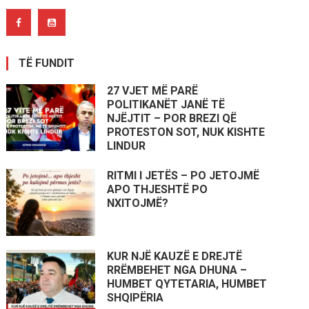
TË FUNDIT
27 VJET MË PARË
POLITIKANËT JANË TË
NJËJTIT – POR BREZI QË
PROTESTON SOT, NUK KISHTE
LINDUR
RITMI I JETËS – PO JETOJMË
APO THJESHTË PO
NXITOJMË?
KUR NJË KAUZË E DREJTË
RRËMBEHET NGA DHUNA –
HUMBET QYTETARIA, HUMBET
SHQIPËRIA