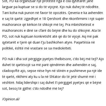
Sot, PD ka organizuar një protestë nga e cila qytetarët janë
larguar pa kuptuar se si do të vijojnë. Kjo nuk duhej të ndodhte.
Tani koha nuk punon në favor të opozitës. Qeveria e ka axhendën
e saj të qartë: zgjedhjet e 18 Qershorit dhe rikonfirmimi i një supër
mazhorance që kërkon të shkojë më tej. Pra mbështetësit e
mazhorancës e dinë se cfarë do bëjnë dhe ku do shkojnë. Ata të
PD, sot nuk kuptuan konkretisht atë që do të vijojë. Aq më pak
qytetarët e tjerë që duan t’ju bashkohen atyre. Paqartësia në
politikë, është më vrastare se sa mediokriteti.
PD nuk i dha sot përgjigje pyetjes thelbësore, c’do bëj më tej!? Ajo
duhet të qartësojë sa më parë qëndrimin dhe axhendën e saj,
ciladoqoftë ajo, sepse nëse hyn në stinën e pushimeve pa një ide
të qartë, rikthimi aty ku u la në Shtator do të jetë shumë më i
vështirë. Ndaj lidershipi i saj duhet t’i përgjgjet pyetjes që e bëjnë
sot, besoj të gjithë: c’do ndodhë më tej?
/Opinion.al/