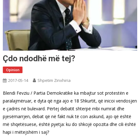
Çdo ndodhë më tej?
Opinion
2017-05-14
Shpetim Zinxhiria
Blendi Fevziu / Partia Demokratike ka mbajtur sot protestën e
paralajmëruar, e dyta që nga ajo e 18 Shkurtit, që inicoi vendosjen
e çadrës në bulevard. Përtej debatit shterpë mbi numrat dhe
pjesëmarrjen, debat që në fakt nuk të con askund, ajo që është
më shqetësuese, është pyetja: ku do shkojë opozita dhe cili është
hapi i mëtejshëm i saj?