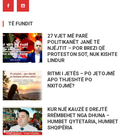
TË FUNDIT
27 VJET MË PARË
POLITIKANËT JANË TË
NJËJTIT – POR BREZI QË
PROTESTON SOT, NUK KISHTE
LINDUR
RITMI I JETËS – PO JETOJMË
APO THJESHTË PO
NXITOJMË?
KUR NJË KAUZË E DREJTË
RRËMBEHET NGA DHUNA –
HUMBET QYTETARIA, HUMBET
SHQIPËRIA