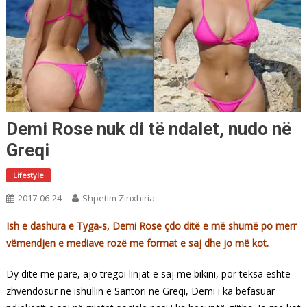
Demi Rose nuk di të ndalet, nudo në
Greqi
Lifestyle
2017-06-24
Shpetim Zinxhiria
Ish e dashura e Tyga-s, Demi Rose çdo ditë e më shumë po merr
vëmendjen e mediave rozë me format e saj dhe jo më kot.
Dy ditë më parë, ajo tregoi linjat e saj me bikini, por teksa është
zhvendosur në ishullin e Santori në Greqi, Demi i ka befasuar