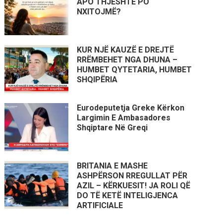
APO THJESHTË PO
NXITOJMË?
KUR NJË KAUZË E DREJTË
RRËMBEHET NGA DHUNA –
HUMBET QYTETARIA, HUMBET
SHQIPËRIA
Eurodeputetja Greke Kërkon
Largimin E Ambasadores
Shqiptare Në Greqi
BRITANIA E MASHE
ASHPËRSON RREGULLAT PËR
AZIL – KËRKUESIT! JA ROLI QË
DO TË KETË INTELIGJENCA
ARTIFICIALE