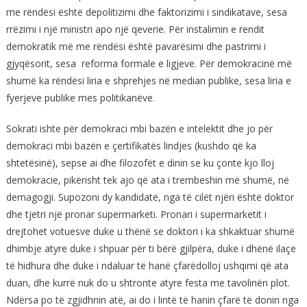
me rëndësi është depolitizimi dhe faktorizimi i sindikatave, sesa
rrëzimi i një ministri apo një qeverie. Për instalimin e rendit
demokratik më me rëndësi është pavarësimi dhe pastrimi i
gjyqësorit, sesa reforma formale e ligjeve. Për demokracinë më
shumë ka rëndësi liria e shprehjes në median publike, sesa liria e
fyerjeve publike mes politikanëve.
Sokrati ishte për demokraci mbi bazën e intelektit dhe jo për
demokraci mbi bazën e çertifikatës lindjes (kushdo që ka
shtetësinë), sepse ai dhe filozofët e dinin se ku çonte kjo lloj
demokracie, pikërisht tek ajo që ata i trembeshin më shumë, në
demagogji. Supozoni dy kandidatë, nga të cilët njëri është doktor
dhe tjetri një pronar supermarketi. Pronari i supermarketit i
drejtohet votuesve duke u thënë se doktori i ka shkaktuar shumë
dhimbje atyre duke i shpuar për ti bërë gjilpëra, duke i dhënë ilaçe
të hidhura dhe duke i ndaluar të hanë çfarëdolloj ushqimi që ata
duan, dhe kurrë nuk do u shtronte atyre festa me tavolinën plot.
Ndërsa po të zgjidhnin atë, ai do i lintë të hanin çfarë të donin nga