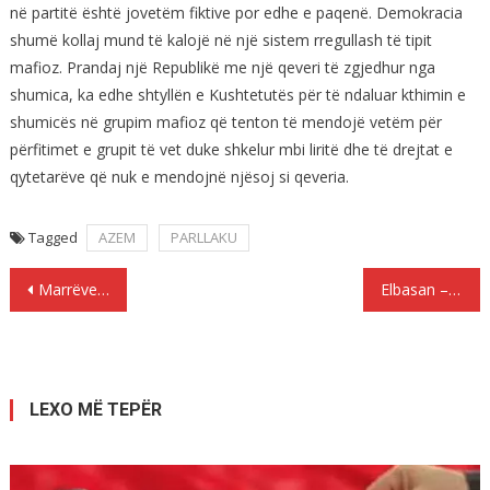
në partitë është jovetëm fiktive por edhe e paqenë. Demokracia
shumë kollaj mund të kalojë në një sistem rregullash të tipit
mafioz. Prandaj një Republikë me një qeveri të zgjedhur nga
shumica, ka edhe shtyllën e Kushtetutës për të ndaluar kthimin e
shumicës në grupim mafioz që tenton të mendojë vetëm për
përfitimet e grupit të vet duke shkelur mbi liritë dhe të drejtat e
qytetarëve që nuk e mendojnë njësoj si qeveria.
Tagged
AZEM
PARLLAKU
Lëvizje
Marrëveshja, projekt gjerman me angazhim amerikan, me impakt afatgjate
Elbasan – Arrestohet për trafik droge vëllai i ish-deputetit socialist
te
postimet
LEXO MË TEPËR