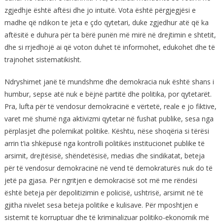
zgjedhje është aftësi dhe jo intuitë. Vota është përgjegjësi e
madhe që ndikon te jeta e çdo qytetari, duke zgjedhur atë që ka
aftësitë e duhura për ta bërë punën më mirë në drejtimin e shtetit,
dhe si rrjedhojë ai që voton duhet të informohet, edukohet dhe të
trajnohet sistematikisht.
Ndryshimet janë të mundshme dhe demokracia nuk është shans i
humbur, sepse atë nuk e bëjnë partitë dhe politika, por qytetarët.
Pra, lufta për të vendosur demokracinë e vërtetë, reale e jo fiktive,
varet më shumë nga aktivizmi qytetar në fushat publike, sesa nga
përplasjet dhe polemikat politike. Kështu, nëse shoqëria si tërësi
arrin t’ia shkëpusë nga kontrolli politikës institucionet publike të
arsimit, drejtësisë, shëndetësisë, medias dhe sindikatat, beteja
për të vendosur demokracinë në vend të demokraturës nuk do të
jetë pa gjasa. Për ngritjen e demokracisë sot më me rëndësi
është beteja për depolitizimin e policisë, ushtrisë, arsimit në të
gjitha nivelet sesa beteja politike e kulisave. Për mposhtjen e
sistemit të korruptuar dhe të kriminalizuar politiko-ekonomik më