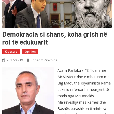
Demokracia si shans, koha grish në
rol të edukuarit
Kryesore
Opinion
2017-05-19
Shpetim Zinxhiria
Azem Parllaku / “E filuam me
McAllister+ dhe e mbaruam me
Big Mac”, tha Kryeministri Rama
duke iu referuar hamburgerit të
madh nga McDonalds.
Marrëveshja mes Ramës dhe
Bashës parashikon 6 ministra