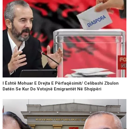
I Është Mohuar E Drejta E Përfaqësimit/ Celibashi Zbulon
Datën Se Kur Do Votojnë Emigrantët Në Shqipëri