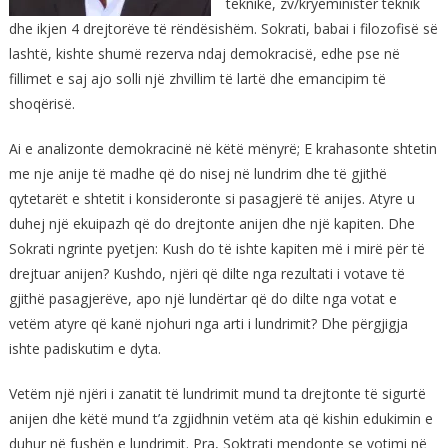
teknikë, zv/kryeministër teknik
dhe ikjen 4 drejtorëve të rëndësishëm. Sokrati, babai i filozofisë së
lashtë, kishte shumë rezerva ndaj demokracisë, edhe pse në
fillimet e saj ajo solli një zhvillim të lartë dhe emancipim të
shoqërisë.
Ai e analizonte demokracinë në këtë mënyrë; E krahasonte shtetin
me nje anije të madhe që do nisej në lundrim dhe të gjithë
qytetarët e shtetit i konsideronte si pasagjerë të anijes. Atyre u
duhej një ekuipazh që do drejtonte anijen dhe një kapiten. Dhe
Sokrati ngrinte pyetjen: Kush do të ishte kapiten më i mirë për të
drejtuar anijen? Kushdo, njëri që dilte nga rezultati i votave të
gjithë pasagjerëve, apo një lundërtar që do dilte nga votat e
vetëm atyre që kanë njohuri nga arti i lundrimit? Dhe përgjigja
ishte padiskutim e dyta.
Vetëm një njëri i zanatit të lundrimit mund ta drejtonte të sigurtë
anijen dhe këtë mund t’a zgjidhnin vetëm ata që kishin edukimin e
duhur në fushën e lundrimit. Pra, Soktrati mendonte se votimi në