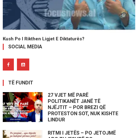
Kush Po I Rikthen Ligjet E Diktaturës?
SOCIAL MEDIA
TË FUNDIT
27 VJET MË PARË
POLITIKANËT JANË TË
NJËJTIT – POR BREZI QË
PROTESTON SOT, NUK KISHTE
LINDUR
RITMI I JETËS – PO JETOJMË