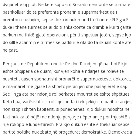
dyqanet e tij plot. Në këtë supozim Sokrati mendonte se turma e
pashkolluar do të preferonte pronarin e supermarketit që i
premtonte ushqim, sepse doktori nuk mund ta fitonte këtë garë
dukë i thënë turmës se ai do ti shkaktonte ca dhimbje kur ti çante
barkun me thikë gjatë operacionit për ti shpëtuar jetën, sepse kjo
do sillte acarimin e turmës së paditur e cila do ta skualifikonte atë
në çast.
Për çudi, në Republikën tonë të Re dhe Rilindjen që na thotë kjo
është Shqipëria që duam, kur vjen koha e ndarjes së roleve të
pushtetit qasen sponatnisht pronarët e supermaketeve, doktorët,
e marinarët me gjasë t’a shpëtojnë anijen dhe pasagjerët e saj.
Secili nga ata për ndonjë rol përkatës mburret se është shpëtuesi.
Këta tipa, varësisht cilit rol i qëllon fati tek çekiçi i të parit të anijes,
non-stop i shiten kapitenit, si punëdhënës. Kjo dukuri ndoshta në
fakt nuk ka të bëjë me ndonjë përçarje nëpër anije por thjeshtë si
një rokopojë lundërtarësh. Pra kjo dukuri është e theksuar sepse
partitë politike nuk zbatojnë proçedurat demokratike. Demokracia