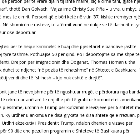
 përdori për të vrarë djalin tij ishte marrë, siç e dimë tani, gjatë nj
tuar”, thotë Dan Golvach. “Vajza ime Christy Sue Piña – u vra, u mbyt, 
 mes të dimrit. Personi që e bëri këtë në vitin ‘87, kishte rrëmbyer një
na. Në shumicën e rasteve, të afërmit vunë në dukje se të dashurit e ty
osur ose deportuar.
tësi për të hequr kriminelët e huaj dhe pjesëtarët e bandave jashtë
rej tyre tashmë. Pothuajse 50 për qind. Po i deportojmë sa më shpejtë
sidenti. Drejtori për Imigracionin dhe Doganat, Thomas Homan u tha
k duhet të ndjehet “në pozita të rehatshme” në Shtetet e Bashkuara. 
tij vendi dhe të fshihesh – kjo nuk është e drejtë”.
ionit janë të nevojshme për të ngushtuar rrugët e përdorura nga band
 të rekrutuar anëtarë të rinj dhe për të grabitur komunitetet amerikan
 pjesshme, urdhrin e Trump për kufizimin e lëvizjeve për 6 shtetet m
n. Ky urdhër u ankimua në disa gjykata në disa shtete që e rrëzuan, p
 Urdhri ekzekutiv i Presidentit Trump, ndalon dhënien e vizave për
ni për 90 ditë dhe pezullon programin e Shteteve të Bashkuara për