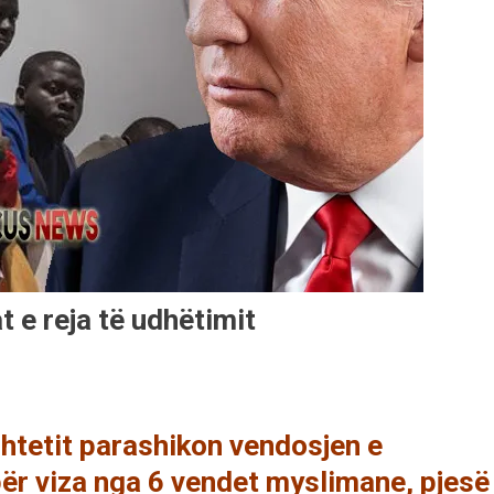
t e reja të udhëtimit
htetit parashikon vendosjen e
 për viza nga 6 vendet myslimane, pjesë