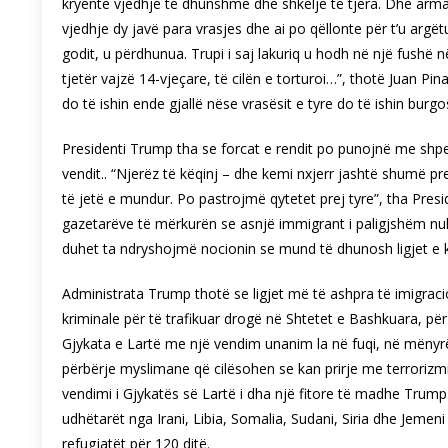
kryente vjedhje të dhunshme dhe shkelje të tjera. Dhe arma që
vjedhje dy javë para vrasjes dhe ai po qëllonte për t’u argë
godit, u përdhunua. Trupi i saj lakuriq u hodh në një fushë në
tjetër vajzë 14-vjeçare, të cilën e torturoi…”, thotë Juan Pi
do të ishin ende gjallë nëse vrasësit e tyre do të ishin burg
Presidenti Trump tha se forcat e rendit po punojnë me shpej
vendit.. “Njerëz të këqinj – dhe kemi nxjerr jashtë shumë p
të jetë e mundur. Po pastrojmë qytetet prej tyre”, tha Pre
gazetarëve të mërkurën se asnjë immigrant i paligjshëm nu
duhet ta ndryshojmë nocionin se mund të dhunosh ligjet e kë
Administrata Trump thotë se ligjet më të ashpra të imigrac
kriminale për të trafikuar drogë në Shtetet e Bashkuara, për
Gjykata e Lartë me një vendim unanim la në fuqi, në mënyrë
përbërje myslimane që cilësohen se kan prirje me terrorizmi
vendimi i Gjykatës së Lartë i dha një fitore të madhe Trump.
udhëtarët nga Irani, Libia, Somalia, Sudani, Siria dhe Jeme
refugjatët për 120 ditë.