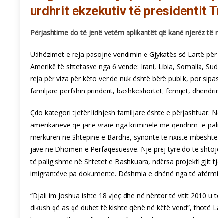
urdhrit ekzekutiv të presidentit 
Përjashtime do të jenë vetëm aplikantët që kanë njerëz të 
Udhëzimet e reja pasojnë vendimin e Gjykatës së Lartë për t
Amerikë të shtetasve nga 6 vende: Irani, Libia, Somalia, Sud
reja për viza për këto vende nuk është bërë publik, por sip
familjare përfshin prindërit, bashkëshortët, fëmijët, dhënd
Çdo kategori tjetër lidhjesh familjare është e përjashtuar.
amerikanëve që janë vrarë nga kriminelë me qëndrim të pali
mërkurën në Shtëpinë e Bardhë, synonte të nxiste mbështetje
javë në Dhomën e Përfaqësuesve. Një prej tyre do të shtoj
të paligjshme në Shtetet e Bashkuara, ndërsa projektligjit t
imigrantëve pa dokumente. Dëshmia e dhënë nga të afërmit
“Djali im Joshua ishte 18 vjeç dhe në nëntor të vitit 2010 u to
dikush që as që duhet të kishte qënë në këtë vend”, thotë La