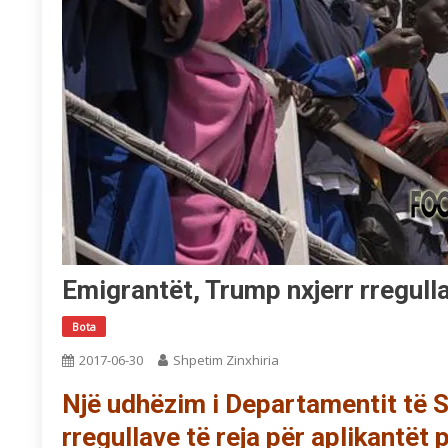
Emigrantët, Trump nxjerr rregulla
Bota
2017-06-30
Shpetim Zinxhiria
Një udhëzim i Departamentit të S
rregullave të reja për aplikantët