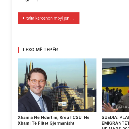
Lëvizje
Italia kërcënon mbylljen e porteve të saj përball refugjatëve
te
postimet
LEXO MË TEPËR
Xhamia Në Ndërtim, Kreu I CSU: Në
SUEDIA: PLAN
Xhami Të Flitet Gjermanisht
EMIGRANTËT