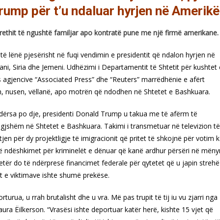
Trump për t’u ndaluar hyrjen në Amerikë
rrethit të ngushtë familjar apo kontratë pune me një firmë amerikane.
ë lënë pjesërisht në fuqi vendimin e presidentit që ndalon hyrjen në
ani, Siria dhe Jemeni. Udhëzimi i Departamentit të Shtetit për kushtet 
as agjencive “Associated Press” dhe “Reuters” marrëdhënie e afërt
rin, nusen, vëllanë, apo motrën që ndodhen në Shtetet e Bashkuara.
 Ndërsa po dje, presidenti Donald Trump u takua me të afërm të
gjshëm në Shtetet e Bashkuara. Takimi i transmetuar në televizion të
n për dy projektligje të imigracionit që pritet të shkojnë për votim 
ë ndëshkimet për kriminelët e dënuar që kanë ardhur përsëri në mëny
jetër do të ndërpresë financimet federale për qytetet që u japin strehë
 e viktimave ishte shumë prekëse.
rturua, u rrah brutalisht dhe u vra. Më pas trupit të tij iu vu zjarri nga
ura Ëilkerson. “Vrasësi ishte deportuar katër herë, kishte 15 vjet që