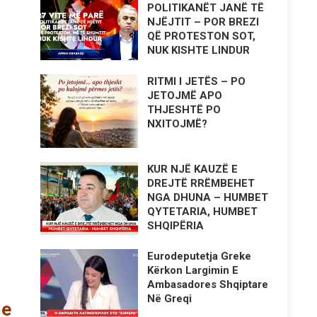
POLITIKANËT JANË TË
NJËJTIT – POR BREZI
QË PROTESTON SOT,
NUK KISHTE LINDUR
RITMI I JETËS – PO
JETOJMË APO
THJESHTË PO
NXITOJMË?
KUR NJË KAUZË E
DREJTË RRËMBEHET
NGA DHUNA – HUMBET
QYTETARIA, HUMBET
SHQIPËRIA
Eurodeputetja Greke
Kërkon Largimin E
Ambasadores Shqiptare
Në Greqi
 e