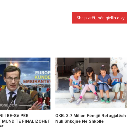
Shqiptarët, nën qiellin e zymtë p
I I BE-Së PËR
OKB: 3.7 Milion Fëmijë Refugjatësh
 MUND TE FINALIZOHET
Nuk Shkojnë Në Shkollë