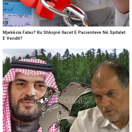
Mjekësia Falas? Ku Shkojnë Ilacet E Pacienteve Në Spitalet
E Vendit?