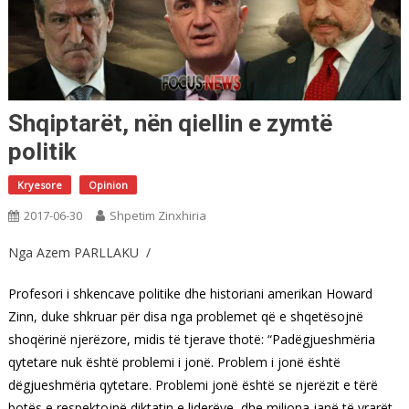
Shqiptarët, nën qiellin e zymtë
politik
Kryesore
Opinion
2017-06-30
Shpetim Zinxhiria
Nga Azem PARLLAKU /
Profesori i shkencave politike dhe historiani amerikan Howard
Zinn, duke shkruar për disa nga problemet që e shqetësojnë
shoqërinë njerëzore, midis të tjerave thotë: “Padëgjueshmëria
qytetare nuk është problemi i jonë. Problem i jonë është
dëgjueshmëria qytetare. Problemi jonë është se njerëzit e tërë
botës e respektojnë diktatin e liderëve, dhe miliona janë të vrarët