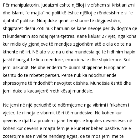
Për manipulatorin, Judaizmi është njëlloj i vlefshëm si Kristianizmi
dhe Islami; “e majta” në politikë është njëlloj e rëndësishme si “e
djathta” politike. Ndaj duke qenë të shumë të dëgjueshëm,
shqiptarët deshi Zoti nuk harruan se kanë nevojë për dy dogma që
t’i kundërvinin ato ndaj njëra-tjetrës. Kanë kaluar 27 vjet, nga koha
kur midis dy gjendjeve të mendjes zgjodhëm atë e cila do të na
kthente në liri. Në ato vite na u dha mundësia që të hidhnim hapin
jashtë burgut te liria mendore, emocionale dhe shpirtërore. Sot
jemi askund! Ne dhe ëndërra “E duam Shqipërinë Europiane”
kështu do të mbetet përsëri. Përse nuk ka ndodhur ende
shpresojmë të “ndodhë”; nevojitet dëshira. Mundësia është dhe
jemi duke u kacavjerrë rreth kësaj mundësie.
Ne jemi në një periudhë të ndërmjetme nga vibrimi i frikshëm i
vjetër, te rilindja e vibrimit të ri të mundësive. Në kohën kur
qeveris e djathta problemi janë fëmijët e kupolës qeverisëse, në
kohën kur qeveris e majta fëmijë e kunetër bëhen bashkë. Ne e
zotërojmë atë nivel të nëndërgjegjes, që të mos jemi më të