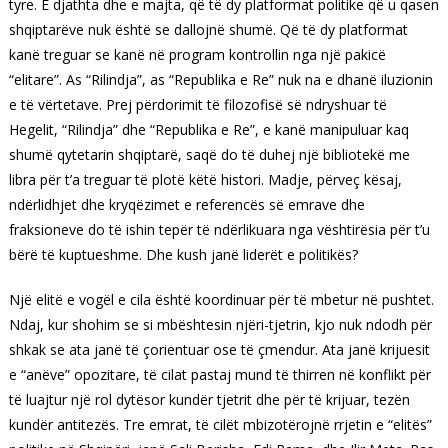
tyre. E djathta dhe e majta, që të dy platformat politike që u qasen
shqiptarëve nuk është se dallojnë shumë. Që të dy platformat
kanë treguar se kanë në program kontrollin nga një pakicë
“elitare”. As “Rilindja”, as “Republika e Re” nuk na e dhanë iluzionin
e të vërtetave. Prej përdorimit të filozofisë së ndryshuar të
Hegelit, “Rilindja” dhe “Republika e Re”, e kanë manipuluar kaq
shumë qytetarin shqiptarë, saqë do të duhej një bibliotekë me
libra për t’a treguar të plotë këtë histori. Madje, përveç kësaj,
ndërlidhjet dhe kryqëzimet e referencës së emrave dhe
fraksioneve do të ishin tepër të ndërlikuara nga vështirësia për t’u
bërë të kuptueshme. Dhe kush janë liderët e politikës?
Një elitë e vogël e cila është koordinuar për të mbetur në pushtet.
Ndaj, kur shohim se si mbështesin njëri-tjetrin, kjo nuk ndodh për
shkak se ata janë të çorientuar ose të çmendur. Ata janë krijuesit
e “anëve” opozitare, të cilat pastaj mund të thirren në konflikt për
të luajtur një rol dytësor kundër tjetrit dhe për të krijuar, tezën
kundër antitezës. Tre emrat, të cilët mbizotërojnë rrjetin e “elitës”