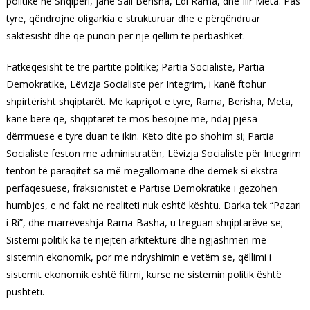
politike në Shqipëri, janë Sali Berisha, Edi Rama, dhe Ilir Meta. Pas
tyre, qëndrojnë oligarkia e strukturuar dhe e përqëndruar
saktësisht dhe që punon për një qëllim të përbashkët.
Fatkeqësisht të tre partitë politike; Partia Socialiste, Partia
Demokratike, Lëvizja Socialiste për Integrim, i kanë ftohur
shpirtërisht shqiptarët. Me kapriçot e tyre, Rama, Berisha, Meta,
kanë bërë që, shqiptarët të mos besojnë më, ndaj pjesa
dërrmuese e tyre duan të ikin. Këto ditë po shohim si; Partia
Socialiste feston me administratën, Lëvizja Socialiste për Integrim
tenton të paraqitet sa më megallomane dhe demek si ekstra
përfaqësuese, fraksionistët e Partisë Demokratike i gëzohen
humbjes, e në fakt në realiteti nuk është kështu. Darka tek “Pazari
i Ri”, dhe marrëveshja Rama-Basha, u treguan shqiptarëve se;
Sistemi politik ka të njëjtën arkitekturë dhe ngjashmëri me
sistemin ekonomik, por me ndryshimin e vetëm se, qëllimi i
sistemit ekonomik është fitimi, kurse në sistemin politik është
pushteti.