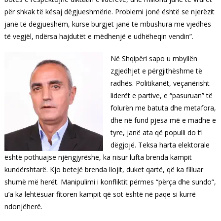
për shkak të kësaj dëgjueshmërie. Problemi jonë është se njerëzit
janë të dëgjueshëm, kurse burgjet janë të mbushura me vjedhës
të vegjël, ndërsa hajdutët e mëdhenjë e udhëheqin vendin”.
Në Shqipëri sapo u mbyllën
zgjedhjet e përgjithëshme të
radhës. Politikanët, veçanërisht
liderët e partive, e “pasuruan” të
folurën me batuta dhe metafora,
dhe në fund pjesa më e madhe e
tyre, janë ata që populli do t’i
dëgjojë. Teksa harta elektorale
është pothuajse njëngjyrëshe, ka nisur lufta brenda kampit
kundërshtarë. Kjo betejë brenda llojit, duket qartë, që ka filluar
shumë më herët. Manipulimi i konfliktit përmes “përça dhe sundo”,
u’a ka lehtësuar fitoren kampit që sot është në paqe si kurrë
ndonjëherë.