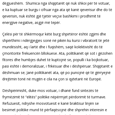
dëgjueshëm. Shumica nga shqiptarët që nuk shkoi për të votuar,
e ka kuptuar se burgu i ofruar nga ata që kanë qeverisur dhe do të
qeverisin, nuk është gjë tjetër veçse bashkimi i prodhimit të
energjive negative, asgjë më tepër.
Çelësi për të shkërmoqur këtë burg shpirtëror është zgjimi dhe
shpërthimi i ndërgjegjes sonë në pikën ku kursi i vibratorit të jetë
mundësisht, aq i lartë dhe i fuqishëm, saqë kolektivisht do të
çmontonte frekuencën bllokuese. Ata, politikanët që sot i gëzohen
fitores dhe humbjes duhet të kuptojnë se, populli i ka bojkotuar,
pasi është i demoralizuar, i frikësuar dhe i dëshpëruar. Shqiptarët e
dëshmuan se; Janë politikanët ata, që po punojnë që të gërryejnë
drejtimin tonë në rrugën e cila na çon si qytetarë në Europë.
Dëshpërimisht, duke mos votuar, i dhanë fund sintezës të
frymëzimit të “elitës” politike nëpërmjet përdorimit të turmave.
Refuzuesit, ndryshe mosvotuesit e kanë braktisur linjën se
besimet politike mund të përfaqësojnë dhe shprehin interesin e