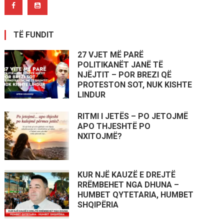
TË FUNDIT
27 VJET MË PARË
POLITIKANËT JANË TË
NJËJTIT – POR BREZI QË
PROTESTON SOT, NUK KISHTE
LINDUR
RITMI I JETËS – PO JETOJMË
APO THJESHTË PO
NXITOJMË?
KUR NJË KAUZË E DREJTË
RRËMBEHET NGA DHUNA –
HUMBET QYTETARIA, HUMBET
SHQIPËRIA