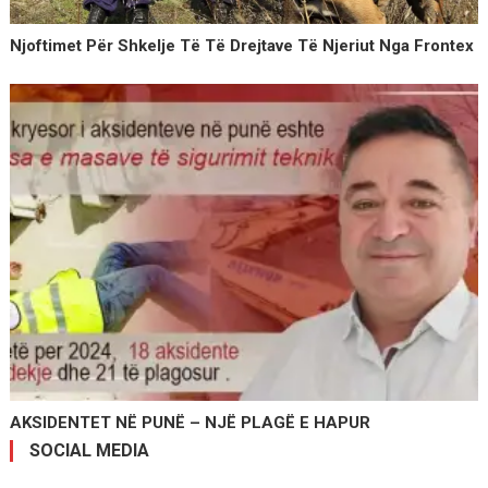
Njoftimet Pёr Shkelje Tё Tё Drejtave Tё Njeriut Nga Frontex
AKSIDENTET NË PUNË – NJË PLAGË E HAPUR
SOCIAL MEDIA