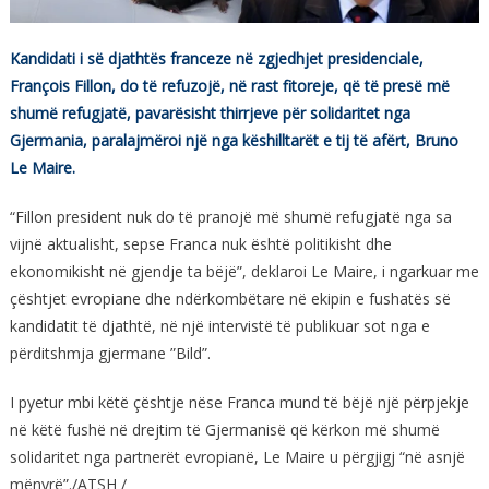
Kandidati i së djathtës franceze në zgjedhjet presidenciale,
François Fillon, do të refuzojë, në rast fitoreje, që të presë më
shumë refugjatë, pavarësisht thirrjeve për solidaritet nga
Gjermania, paralajmëroi një nga këshilltarët e tij të afërt, Bruno
Le Maire.
“Fillon president nuk do të pranojë më shumë refugjatë nga sa
vijnë aktualisht, sepse Franca nuk është politikisht dhe
ekonomikisht në gjendje ta bëjë”, deklaroi Le Maire, i ngarkuar me
çështjet evropiane dhe ndërkombëtare në ekipin e fushatës së
kandidatit të djathtë, në një intervistë të publikuar sot nga e
përditshmja gjermane ”Bild”.
I pyetur mbi këtë çështje nëse Franca mund të bëjë një përpjekje
në këtë fushë në drejtim të Gjermanisë që kërkon më shumë
solidaritet nga partnerët evropianë, Le Maire u përgjigj “në asnjë
mënyrë”./ATSH /