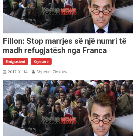
Fillon: Stop marrjes së një numri të
madh refugjatësh nga Franca
Emigracioni
Kryesore
2017-01-14
Shpetim Zinxhiria