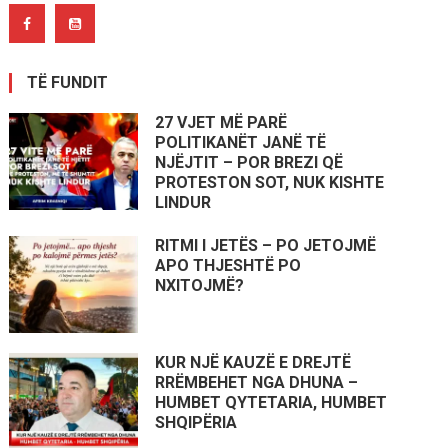
TË FUNDIT
27 VJET MË PARË
POLITIKANËT JANË TË
NJËJTIT – POR BREZI QË
PROTESTON SOT, NUK KISHTE
LINDUR
RITMI I JETËS – PO JETOJMË
APO THJESHTË PO
NXITOJMË?
KUR NJË KAUZË E DREJTË
RRËMBEHET NGA DHUNA –
HUMBET QYTETARIA, HUMBET
SHQIPËRIA