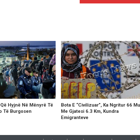
a Që Hyjnë Në Mënyrë Të
Bota E “civilizuar”, Ka Ngritur 66 M
o Të Burgosen
Me Gjatesi 6.3 Km, Kundra
Emigranteve