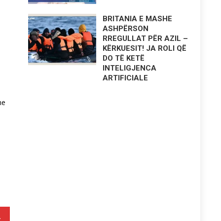
BRITANIA E MASHE
ASHPËRSON
RREGULLAT PËR AZIL –
KËRKUESIT! JA ROLI QË
DO TË KETË
INTELIGJENCA
ARTIFICIALE
he
1.12.2017