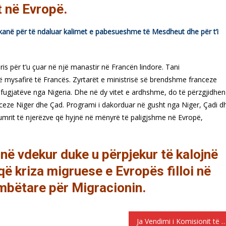
t në Evropë.
ikanë për të ndaluar kalimet e pabesueshme të Mesdheut dhe për t’i
s për t’u çuar në një manastir në Francën lindore. Tani
 mysafirë të Francës. Zyrtarët e ministrisë së brendshme franceze
efugjatëve nga Nigeria. Dhe në dy vitet e ardhshme, do të përzgjidhen
anceze Niger dhe Çad. Programi i dakorduar në gusht nga Niger, Çadi d
 numrit të njerëzve që hyjnë në mënyrë të paligjshme në Evropë,
ë vdekur duke u përpjekur të kalojnë
ë kriza migruese e Evropës filloi në
mbëtare për Migracionin.
Ja Vendimi i Komisionit të Disiplinës së FSHF datë 2