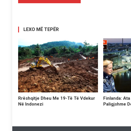
te
postimet
LEXO MË TEPËR
Finlanda: At
Rrëshqitje Dheu Me 19-Të Të Vdekur
Paligjshme D
Në Indonezi