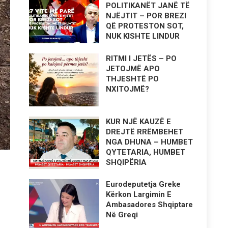
POLITIKANËT JANË TË
NJËJTIT – POR BREZI
QË PROTESTON SOT,
NUK KISHTE LINDUR
RITMI I JETËS – PO
JETOJMË APO
THJESHTË PO
NXITOJMË?
KUR NJË KAUZË E
DREJTË RRËMBEHET
NGA DHUNA – HUMBET
QYTETARIA, HUMBET
SHQIPËRIA
Eurodeputetja Greke
Kërkon Largimin E
Ambasadores Shqiptare
Në Greqi