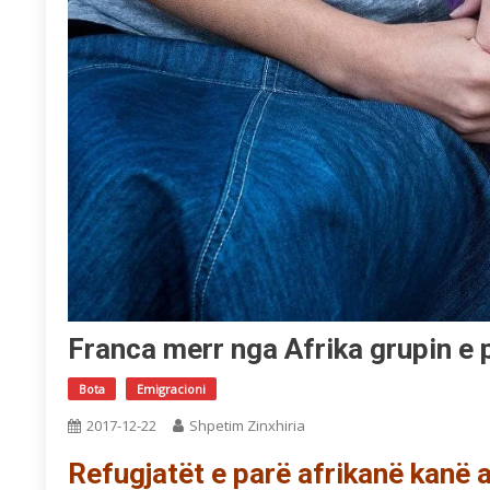
Franca merr nga Afrika grupin e 
Bota
Emigracioni
2017-12-22
Shpetim Zinxhiria
Refugjatët e parë afrikanë kanë 