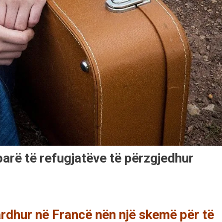
parë të refugjatëve të përzgjedhur
ardhur në Francë nën një skemë për të