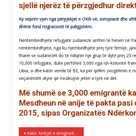
sjellë njerëz të përzgjedhur direk
Ky veprim vjen nga përpjekjet e OKB-së, evropianë dhe afr
dhënë fund migracionit të paligjshëm.
Nëntëmbëdhjetë refugjatë sudanezë arritën të hënën në Pari
nëntëmbëdhjetë, nga ku njëmbëdhjetë prej tyre fëmijë, janë
thanë se sudanezët do të ndiqnin një grup të dytë prej 25 r
10,000 refugjatë, duke përfshirë 3,000 nga ish-kolonitë fr
Libia, si dhe katër vende të BE, ka për qëllim zvogëlimin e
veçanërisht atyre që rrezikojnë jetën e tyre në det.
Më shumë se 3,000 emigrantë kan
Mesdheun në anije të pakta pasi q
2015, sipas Organizatës Ndërko
Lëvizje
Italia: Arritjet e emigrantëve ranë me 70 për qind