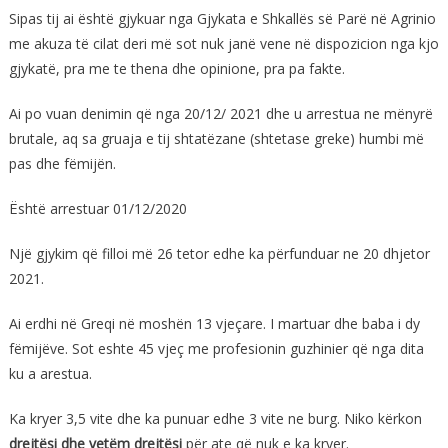
Sipas tij ai është gjykuar nga Gjykata e Shkallës së Parë në Agrinio
me akuza të cilat deri më sot nuk janë vene në dispozicion nga kjo
gjykatë, pra me te thena dhe opinione, pra pa fakte.
Ai po vuan denimin që nga 20/12/ 2021 dhe u arrestua ne mënyrë
brutale, aq sa gruaja e tij shtatëzane (shtetase greke) humbi më
pas dhe fëmijën.
Është arrestuar 01/12/2020
Një gjykim që filloi më 26 tetor edhe ka përfunduar ne 20 dhjetor
2021.
Ai erdhi në Greqi në moshën 13 vjeçare. I martuar dhe baba i dy
fëmijëve. Sot eshte 45 vjeç me profesionin guzhinier që nga dita
ku a arestua.
Ka kryer 3,5 vite dhe ka punuar edhe 3 vite ne burg. Niko kërkon
drejtësi dhe vetëm drejtësi
për ate që nuk e ka kryer.