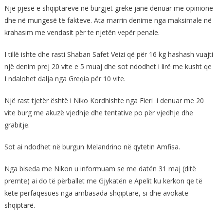
Një pjesë e shqiptareve në burgjet greke janë denuar me opinione
dhe në mungesë të fakteve. Ata marrin denime nga maksimale në
krahasim me vendasit për te njetën vepër penale.
I tillë ishte dhe rasti Shaban Safet Veizi që për 16 kg hashash vuajti
një denim prej 20 vite e 5 muaj dhe sot ndodhet i lirë me kusht qe
I ndalohet dalja nga Greqia për 10 vite.
Një rast tjetër është i Niko Kordhishte nga Fieri i denuar me 20
vite burg me akuzë vjedhje dhe tentative po për vjedhje dhe
grabitje.
Sot ai ndodhet në burgun Melandrino në qytetin Amfisa.
Nga biseda me Nikon u informuam se me datën 31 maj (ditë
premte) ai do të përballet me Gjykatën e Apelit ku kerkon qe të
ketë përfaqësues nga ambasada shqiptare, si dhe avokatë
shqiptarë.