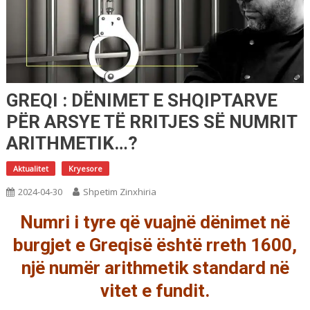
GREQI : DËNIMET E SHQIPTARVE
PËR ARSYE TË RRITJES SË NUMRIT
ARITHMETIK…?
Aktualitet
Kryesore
2024-04-30
Shpetim Zinxhiria
Numri i tyre që vuajnë dënimet në
burgjet e Greqisë është rreth 1600,
një numër arithmetik standard në
vitet e fundit.