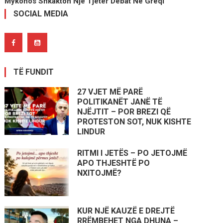
Mykonos Shkakton Një Tjetër Debat Në Greqi
SOCIAL MEDIA
TË FUNDIT
27 VJET MË PARË
POLITIKANËT JANË TË
NJËJTIT – POR BREZI QË
PROTESTON SOT, NUK KISHTE
LINDUR
RITMI I JETËS – PO JETOJMË
APO THJESHTË PO
NXITOJMË?
KUR NJË KAUZË E DREJTË
RRËMBEHET NGA DHUNA –