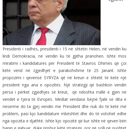
Presidenti i radhës, presidenti i 15 në shtetin Helen, në vendin ku
lindi Demokracia, në vendin ku të gjitha pranohen. Ishte mos
miratimi i kandidatures për President të Stavros Dhimës që çoi
këtë vend në zgjedhjet e parakohshme të 25 Janarit. Ishte
propozimi i qeverisë SYRYZA që në kreun e shtetit të ketë një
president nga ana e opozitës. Një strategji që bashkon vendin
përsa i përket zgjedhjes së kreut, që ndoshta rrallë e gjen në
vendet e tjera të Evropës. Mediat vendase bëjnë fjalë se dita e
neserme do ta gjej vendin me President dhe nuk do të ketë më
problem, pasi kjo kandidature mbështet dhe do të votohet edhe
nga opozita e djathtë. Ishte kjo opozitë që kur ishte në qeveri bëri
hapin e gabuar, duke prishur këtë strategji, por që solli në pushtet