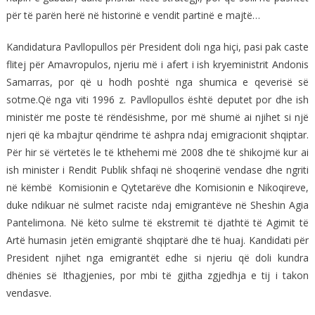
për të parën herë në historinë e vendit partinë e majtë…
Kandidatura Pavllopullos për President doli nga hiçi, pasi pak caste
flitej për Amavropulos, njeriu më i afert i ish kryeministrit Andonis
Samarras, por që u hodh poshtë nga shumica e qeverisë së
sotme.Që nga viti 1996 z. Pavllopullos është deputet por dhe ish
ministër me poste të rëndësishme, por më shumë ai njihet si një
njeri që ka mbajtur qëndrime të ashpra ndaj emigracionit shqiptar.
Për hir së vërtetës le të kthehemi më 2008 dhe të shikojmë kur ai
ish minister i Rendit Publik shfaqi në shoqerinë vendase dhe ngriti
në këmbë Komisionin e Qytetarëve dhe Komisionin e Nikoqireve,
duke ndikuar në sulmet raciste ndaj emigrantëve në Sheshin Agia
Pantelimona. Në këto sulme të ekstremit të djathtë të Agimit të
Artë humasin jetën emigrantë shqiptarë dhe të huaj. Kandidati për
President njihet nga emigrantët edhe si njeriu që doli kundra
dhënies së Ithagjenies, por mbi të gjitha zgjedhja e tij i takon
vendasve.