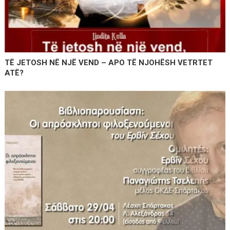
ΤË JETOSH NË NJË VEND – APO TË NJOHËSH VETRTET
ATË?