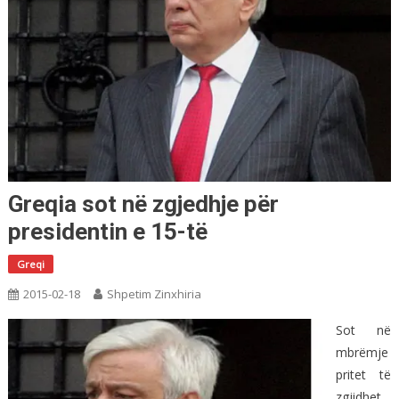
Greqia sot në zgjedhje për
presidentin e 15-të
Greqi
2015-02-18
Shpetim Zinxhiria
Sot në
mbrëmje
pritet të
zgjidhet