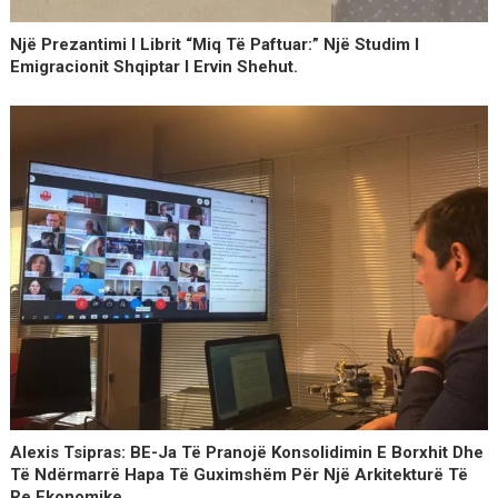
Një Prezantimi I Librit “Miq Të Paftuar:” Një Studim I
Emigracionit Shqiptar I Ervin Shehut.
Alexis Tsipras: BE-Ja Të Pranojë Konsolidimin E Borxhit Dhe
Të Ndërmarrë Hapa Të Guximshëm Për Një Arkitekturë Të
Re Ekonomike…