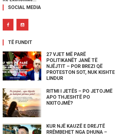
SOCIAL MEDIA
TË FUNDIT
27 VJET MË PARË
POLITIKANËT JANË TË
NJËJTIT – POR BREZI QË
PROTESTON SOT, NUK KISHTE
LINDUR
RITMI I JETËS – PO JETOJMË
APO THJESHTË PO
NXITOJMË?
KUR NJË KAUZË E DREJTË
RRËMBEHET NGA DHUNA –