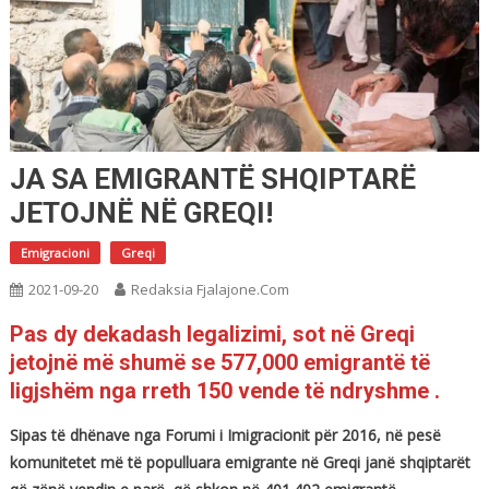
JA SA EMIGRANTË SHQIPTARË
JETOJNË NË GREQI!
Emigracioni
Greqi
2021-09-20
Redaksia Fjalajone.com
Pas dy dekadash legalizimi, sot në Greqi
jetojnë më shumë se 577,000 emigrantë të
ligjshëm nga rreth 150 vende të ndryshme .
Sipas të dhënave nga Forumi i Imigracionit për 2016, në pesë
komunitetet më të populluara emigrante në Greqi janë shqiptarët