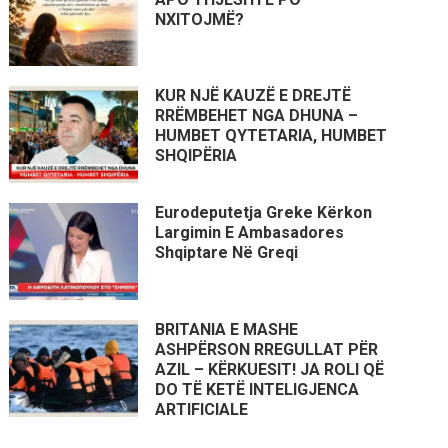
NXITOJMË?
KUR NJË KAUZË E DREJTË
RRËMBEHET NGA DHUNA –
HUMBET QYTETARIA, HUMBET
SHQIPËRIA
Eurodeputetja Greke Kërkon
Largimin E Ambasadores
Shqiptare Në Greqi
BRITANIA E MASHE
ASHPËRSON RREGULLAT PËR
AZIL – KËRKUESIT! JA ROLI QË
DO TË KETË INTELIGJENCA
ARTIFICIALE