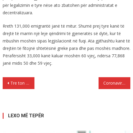
për legalizimin e tyre nëse ato zbatohen për administratat e
decentralizuara.
Rreth 131,000 emigrantë janë të mitur. Shumë prej tyre kanë të
drejtë të marrin një leje qëndrimi të gjeneratës së dytë, kur të
mbushin moshën sipas legjislacionit në fuqi. Ata gjithashtu kanë të
drejtën të fitojnë shtetësinë greke para dhe pas moshës madhore.
Përafërsisht 33,000 kanë kaluar moshën 60 vjeç, ndërsa 77,868
janë midis 50 dhe 59 vjeç.
Lëvizje
Tre ton heroinë me vlerë 2.7 miliardë dollarë nga Afganistani u sekuestruan në një port të Indisë
Coronavirusi largon Shqiptarët, vijnë vendasit: Të rinjtë grekë në ara për punë për herë të parë, pas 30 vjetësh
te
postimet
LEXO MË TEPËR