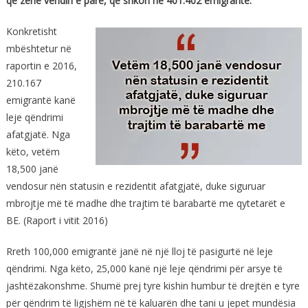
që zënë vendin e parë, që shkon në 401.402 emigrantë.
Konkretisht
mbështetur në
raportin e 2016,
210.167
emigrantë kanë
leje qëndrimi
afatgjatë. Nga
këto, vetëm
18,500 janë
vendosur nën statusin e rezidentit afatgjatë, duke siguruar
mbrojtje më të madhe dhe trajtim të barabartë me qytetarët e
BE. (Raport i vitit 2016)
Rreth 100,000 emigrantë janë në një lloj të pasigurtë në leje
qëndrimi. Nga këto, 25,000 kanë një leje qëndrimi për arsye të
jashtëzakonshme. Shumë prej tyre kishin humbur të drejtën e tyre
për qëndrim të ligjshëm në të kaluarën dhe tani u jepet mundësia