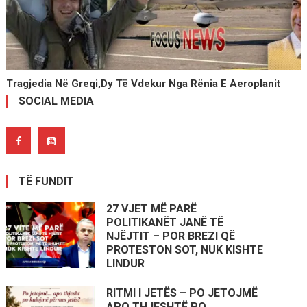
Tragjedia Në Greqi,dy Të Vdekur Nga Rënia E Aeroplanit
SOCIAL MEDIA
TË FUNDIT
27 VJET MË PARË
POLITIKANËT JANË TË
NJËJTIT – POR BREZI QË
PROTESTON SOT, NUK KISHTE
LINDUR
RITMI I JETËS – PO JETOJMË
APO THJESHTË PO