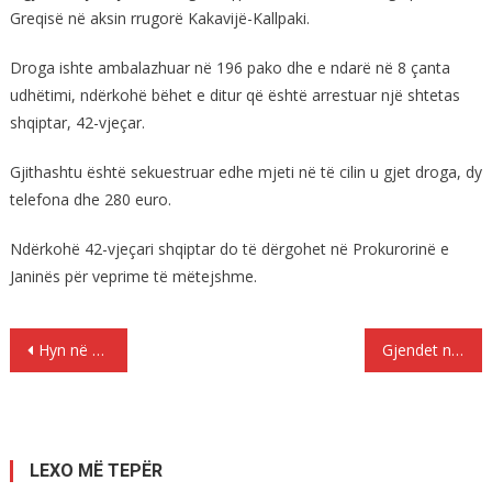
Greqisë në aksin rrugorë Kakavijë-Kallpaki.
Droga ishte ambalazhuar në 196 pako dhe e ndarë në 8 çanta
udhëtimi, ndërkohë bëhet e ditur që është arrestuar një shtetas
shqiptar, 42-vjeçar.
Gjithashtu është sekuestruar edhe mjeti në të cilin u gjet droga, dy
telefona dhe 280 euro.
Ndërkohë 42-vjeçari shqiptar do të dërgohet në Prokurorinë e
Janinës për veprime të mëtejshme.
Lëvizje
Hyn në shtëpinë e policit italian për të vjedhur, plagoset shqiptari
Gjendet në Dajt një trup i pajetë, kufoma e djegur plotësisht
te
postimet
LEXO MË TEPËR