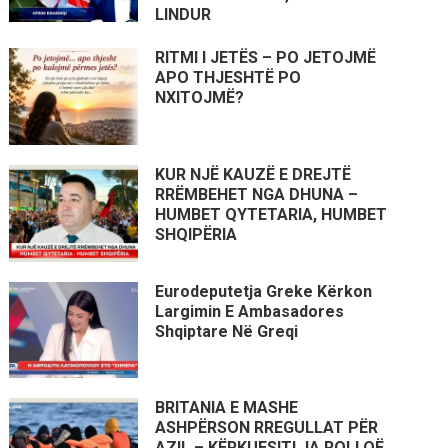
LINDUR
RITMI I JETËS – PO JETOJMË
APO THJESHTË PO
NXITOJMË?
KUR NJË KAUZË E DREJTË
RRËMBEHET NGA DHUNA –
HUMBET QYTETARIA, HUMBET
SHQIPËRIA
Eurodeputetja Greke Kërkon
Largimin E Ambasadores
Shqiptare Në Greqi
BRITANIA E MASHE
ASHPËRSON RREGULLAT PËR
AZIL – KËRKUESIT! JA ROLI QË