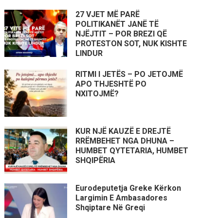
27 VJET MË PARË
POLITIKANËT JANË TË
NJËJTIT – POR BREZI QË
PROTESTON SOT, NUK KISHTE
LINDUR
RITMI I JETËS – PO JETOJMË
APO THJESHTË PO
NXITOJMË?
KUR NJË KAUZË E DREJTË
RRËMBEHET NGA DHUNA –
HUMBET QYTETARIA, HUMBET
SHQIPËRIA
Eurodeputetja Greke Kërkon
Largimin E Ambasadores
Shqiptare Në Greqi