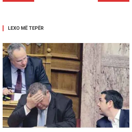
te
postimet
LEXO MË TEPËR