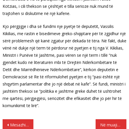
Kotzias, i cili thekson se çështjet e tilla serioze nuk mund të
trajtohen si diskutime në një kafene.
Kjo përgjigje i dha së fundmi nje pyetje të deputetit, Vassilis
Kikilias, me rastin e bisedimeve greko-shqiptare për të zgjidhur një
sërë problemesh që kanë zgjatur për dekada të tëra. Në fakt, duke
vënë në dukje një term të përdorur në pyetjen e tij nga V. Kikilias,
Ministri i Punëve të Jashtme, pasi vëren se një term i tillë “nuk
gjendet kudo në literaturën mbi të Drejtën Ndërkombëtare të
Detit dhe Marrëdhënieve Ndërkombëtare”, kërkon deputetin e
Demokracisë së Re të riformulohet pyetjen e tij “pasi është një
shqyrtim parlamentar dhe jo një debat në kafe”. Së fundi, ministri i
jashtëm theksoi se “politika e jashtme greke duhet të ushtrohet
me qartësi, përgjegjësi, seriozitet dhe efikasitet dhe jo për hir të
komunikimit të lirë”.
Lëvizje
Mesazhi Tsipras në Shkup: Kursi juaj europian shkon nga Athina, jo nga Ankaraja
Në muajin Maj do të hapet ambasada amerikane në Jerusalem