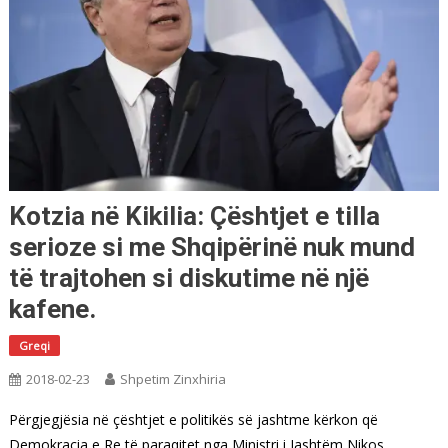
Kotzia në Kikilia: Çështjet e tilla
serioze si me Shqipërinë nuk mund
të trajtohen si diskutime në një
kafene.
Greqi
2018-02-23
Shpetim Zinxhiria
Përgjegjësia në çështjet e politikës së jashtme kërkon që
Demokracia e Re të paraqitet nga Ministri i Jashtëm Nikos