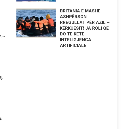
BRITANIA E MASHE
ASHPËRSON
RREGULLAT PËR AZIL –
KËRKUESIT! JA ROLI QË
DO TË KETË
Për
INTELIGJENCA
ARTIFICIALE
j.
e
%