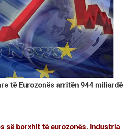
are të Eurozonës arritën 944 miliardë
ës së borxhit të eurozonës, industria