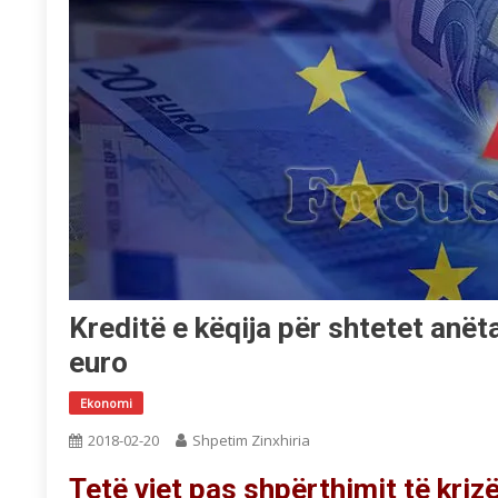
Kreditë e këqija për shtetet anët
euro
Ekonomi
2018-02-20
Shpetim Zinxhiria
Tetë vjet pas shpërthimit të kriz