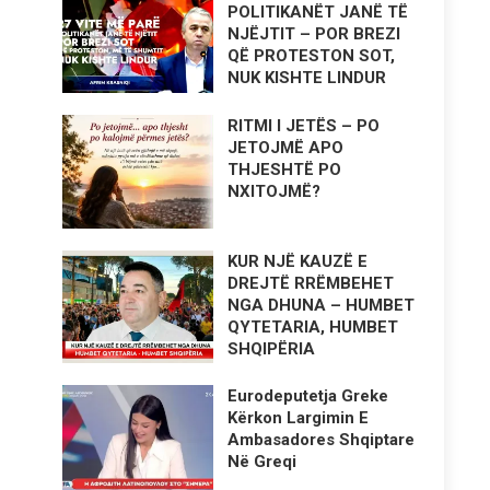
POLITIKANËT JANË TË
NJËJTIT – POR BREZI
QË PROTESTON SOT,
NUK KISHTE LINDUR
RITMI I JETËS – PO
JETOJMË APO
THJESHTË PO
NXITOJMË?
KUR NJË KAUZË E
DREJTË RRËMBEHET
NGA DHUNA – HUMBET
QYTETARIA, HUMBET
SHQIPËRIA
Eurodeputetja Greke
Kërkon Largimin E
Ambasadores Shqiptare
Në Greqi