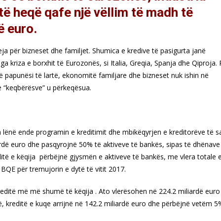
të heqë qafe një vëllim të madh të
ë euro.
ja për bizneset dhe familjet. Shumica e kredive të pasigurta janë
kriza e borxhit të Eurozonës, si Italia, Greqia, Spanja dhe Qiproja. 
 papunësi të lartë, ekonomitë familjare dhe bizneset nuk ishin në
 e “keqbërësve” u përkeqësua.
a lënë ende programin e kreditimit dhe mbikëqyrjen e kreditorëve të sa
ardë euro dhe pasqyrojnë 50% të aktiveve të bankës, sipas të dhënave
të e këqija përbëjnë gjysmën e aktiveve të bankës, me vlera totale 
 BQE për tremujorin e dytë të vitit 2017.
kreditë më më shumë të këqija . Ato vlerësohen në 224.2 miliardë euro
ë, kreditë e kuqe arrijnë në 142.2 miliardë euro dhe përbëjnë vetëm 5