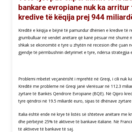
bankare evropiane nuk ka arritur 
kredive të këqija prej 944 miliard
Kreditë e këqija e bëjnë të pamundur dhënien e kredive të re
grumbulluar në vendet anëtare që kanë pësuar më shumë nga 
shkak se ekonomitë e tyre u zhytën në recesion dhe çuan në
gjendje të përmbushnin detyrimet e tyre, ndërsa strategjia
Problemi mbetet veçanërisht i mprehtë në Greqi, i cili nuk k
Kreditë me probleme në Greqi janë vlerësuar në 112.3 mili
zyrtare të Bankës Qendrore Evropiane (BQE). Në Qipro kredi
tyre qëndroi në 19.5 miliardë euro, sipas të dhënave zyrtare
Italia është ende në krye të listës së shteteve anëtare me 
dhe përbëjnë 25% të aktiveve të bankave italiane. Në Franc
të aktiveve të bankave të saj.