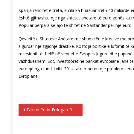
Spanja renditet e treta, e cila ka huazuar rreth 40 miliardë 
është gjithashtu një nga shtetet anëtare të euro zonës ku rr
Popular përpara se ajo të shitet në Santander për një euro.
Qeveritë e Shteteve Anëtare me shumicën e kredive me pro
siguruar një zgjidhje drastike. Kostoja politike e luftimit t
recesionit të thellë në vendet e Evropës Jugore dhe papunësi
vazhdueshëm. Sot, investitorët në bankat evropiane janë të
euro që nga fundi i vitit 2014, ato mbeten një problem ser
Evropiane.
Lëvizje
Takimi Putin-Erdogan-Rohani ne prill në Turqi
te
postimet