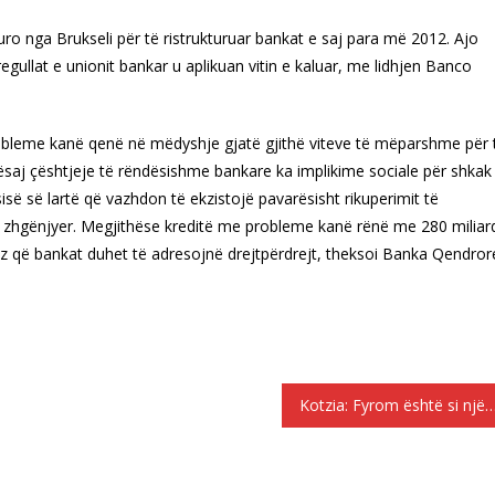
euro nga Brukseli për të ristrukturuar bankat e saj para më 2012. Ajo
egullat e unionit bankar u aplikuan vitin e kaluar, me lidhjen Banco
bleme kanë qenë në mëdyshje gjatë gjithë viteve të mëparshme për 
ë kësaj çështjeje të rëndësishme bankare ka implikime sociale për shkak
së së lartë që vazhdon të ekzistojë pavarësisht rikuperimit të
 zhgënjyer.
Megjithëse kreditë me probleme kanë rënë me 280 miliar
ioz që bankat duhet të adresojnë drejtpërdrejt, theksoi Banka Qendror
Kotzia: Fyrom është si një grua e bukur me emrin “Maqedoni”, e cila shkon