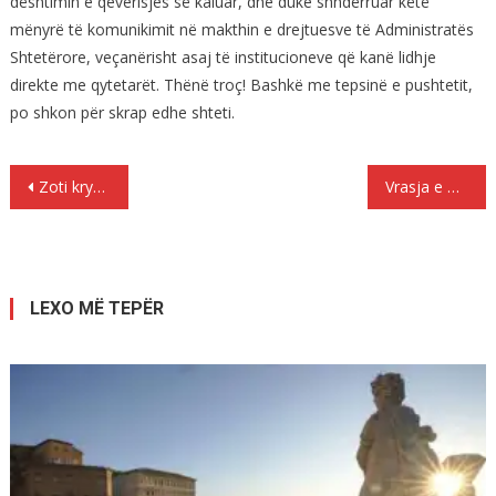
dështimin e qeverisjes së kaluar, dhe duke shndërruar këtë
mënyrë të komunikimit në makthin e drejtuesve të Administratës
Shtetërore, veçanërisht asaj të institucioneve që kanë lidhje
direkte me qytetarët. Thënë troç! Bashkë me tepsinë e pushtetit,
po shkon për skrap edhe shteti.
Lëvizje
Zoti kryeministër, kujt i shërbejnë këto spiunlliqe në publik ?
Vrasja e Pëllumb Marnikollaj një degjenerim i plotë për drejtësinë greke
te
postimet
LEXO MË TEPËR