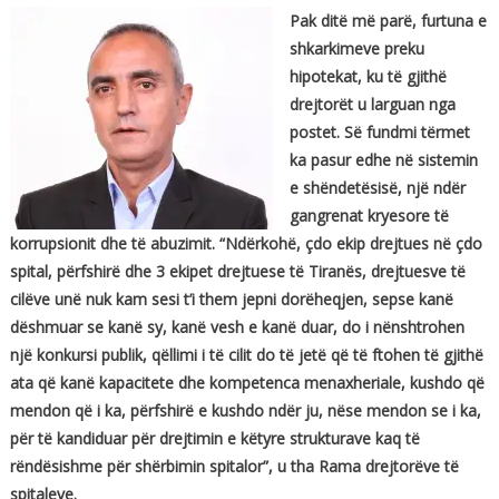
Pak ditë më parë, furtuna e
shkarkimeve preku
hipotekat, ku të gjithë
drejtorët u larguan nga
postet. Së fundmi tërmet
ka pasur edhe në sistemin
e shëndetësisë, një ndër
gangrenat kryesore të
korrupsionit dhe të abuzimit. “Ndërkohë, çdo ekip drejtues në çdo
spital, përfshirë dhe 3 ekipet drejtuese të Tiranës, drejtuesve të
cilëve unë nuk kam sesi t’i them jepni dorëheqjen, sepse kanë
dëshmuar se kanë sy, kanë vesh e kanë duar, do i nënshtrohen
një konkursi publik, qëllimi i të cilit do të jetë që të ftohen të gjithë
ata që kanë kapacitete dhe kompetenca menaxheriale, kushdo që
mendon që i ka, përfshirë e kushdo ndër ju, nëse mendon se i ka,
për të kandiduar për drejtimin e këtyre strukturave kaq të
rëndësishme për shërbimin spitalor”, u tha Rama drejtorëve të
spitaleve.