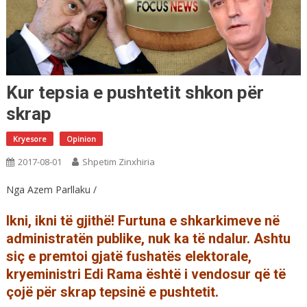
Kur tepsia e pushtetit shkon për
skrap
Kryesore
Opinion
2017-08-01
Shpetim Zinxhiria
Nga Azem Parllaku /
Ikni, ikni të gjithë! Furtuna e shkarkimeve në
administratën publike, nuk ka të ndalur. Ashtu
siç e premtoi gjatë fushatës elektorale,
kryeministri Edi Rama është i vendosur që të
çojë për skrap tepsinë e pushtetit.