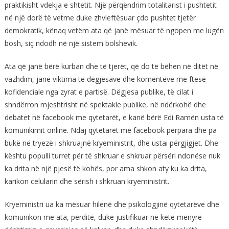
praktikisht vdekja e shtetit. Një përqëndrim totalitarist i pushtetit
në një dorë të vetme duke zhvleftësuar çdo pushtet tjetër
demokratik, kënaq vetëm ata që janë mësuar të ngopen me lugën
bosh, siç ndodh në një sistem bolshevik.
Ata që janë bërë kurban dhe të tjerët, që do të bëhen në ditët në
vazhdim, janë viktima të dëgjesave dhe komenteve me ftesë
kofidenciale nga zyrat e partisë. Dëgjesa publike, të cilat i
shndërron mjeshtrisht në spektakle publike, në ndërkohë dhe
debatet në facebook me qytetarët, e kanë bërë Edi Ramën usta të
komunikimit online. Ndaj qytetarët me facebook përpara dhe pa
bukë në tryezë i shkruajnë kryeministrit, dhe ustai përgjigjet. Dhe
kështu populli turret për të shkruar e shkruar përsëri ndonëse nuk
ka drita në një pjesë të kohës, por ama shkon aty ku ka drita,
karikon celularin dhe sërish i shkruan kryeministrit.
Kryeministri ua ka mësuar hilenë dhe psikologjinë qytetarëve dhe
komunikon me ata, përditë, duke justifikuar në këtë mënyrë