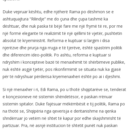
Duke vepruar kështu, edhe njëherë Rama po dëshmon se e
ashtuquajtura “Rilindje” me do çuna dhe çupa tashmë ka
dështuar, dhe nuk paska të bëjë fare me një frymë të re, por me
një formë elegante të realizimit të një qëllimi të vjetër, pushtetin
absolut të kryeministrit. Reforma e kuptuar si largim i disa
njerëzve dhe prurja nga rruga e të tjerëve, është spastrim politik
dhe diferencim ideo-politik. Po ashtu, reforma e kuptuar si
ndryshim i koncepteve bazë të menaxhimit të shërbimeve publike,
nuk është asgjë tjetër, pos rikonfirmimit se situata nuk ka gjasë
për të ndryshuar përderisa kryemenaxheri është po ai i djeshmi.
Si një menaxher i ri, Edi Rama, po u thotë shqiptarëve se, tenderat
e konçesioneve në sistemin shëndetësor, e paskan rrënuar
sistemin spitalor. Duke fajësuar mëkëmbësit e tij politik, Rama po
na thotë se, Shqipëria nga qeverisja e deritanishme na qenka
shndërruar jo vetëm në shtet të kapur por edhe skajshmrisht të
partizuar. Pra, në asnjë institucion të shtetit punët nuk paskan