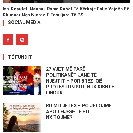
Ish-Deputeti Ndocaj: Rama Duhet Të Kërkoje Falje Vajzës Së
Dhunuar Nga Njerëz E Familjarë Të PS.
SOCIAL MEDIA
TË FUNDIT
27 VJET MË PARË
POLITIKANËT JANË TË
NJËJTIT – POR BREZI QË
PROTESTON SOT, NUK KISHTE
LINDUR
RITMI I JETËS – PO JETOJMË
APO THJESHTË PO
NXITOJMË?