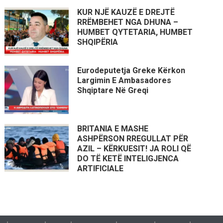
KUR NJË KAUZË E DREJTË
RRËMBEHET NGA DHUNA –
HUMBET QYTETARIA, HUMBET
SHQIPËRIA
Eurodeputetja Greke Kërkon
Largimin E Ambasadores
Shqiptare Në Greqi
BRITANIA E MASHE
ASHPËRSON RREGULLAT PËR
AZIL – KËRKUESIT! JA ROLI QË
DO TË KETË INTELIGJENCA
ARTIFICIALE