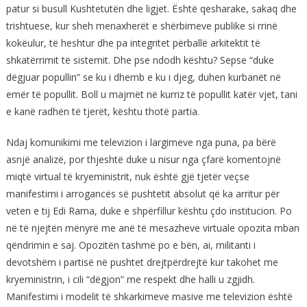
patur si busull Kushtetutën dhe ligjet. Është qesharake, sakaq dhe
trishtuese, kur sheh menaxherët e shërbimeve publike si rrinë
kokëulur, të heshtur dhe pa integritet përballë arkitektit të
shkatërrimit të sistemit. Dhe pse ndodh kështu? Sepse “duke
dëgjuar popullin” se ku i dhemb e ku i djeg, duhen kurbanët në
emër të popullit. Boll u majmët në kurriz të popullit katër vjet, tani
e kanë radhën të tjerët, kështu thotë partia.
Ndaj komunikimi me televizion i largimeve nga puna, pa bërë
asnjë analizë, por thjeshtë duke u nisur nga çfarë komentojnë
miqtë virtual të kryeministrit, nuk është gjë tjetër veçse
manifestimi i arrogancës së pushtetit absolut që ka arritur për
veten e tij Edi Rama, duke e shpërfillur kështu çdo institucion. Po
në të njejtën mënyrë me anë të mesazheve virtuale opozita mban
qëndrimin e saj. Opozitën tashmë po e bën, ai, militanti i
devotshëm i partisë në pushtet drejtpërdrejtë kur takohet me
kryeministrin, i cili “dëgjon” me respekt dhe halli u zgjidh.
Manifestimi i modelit të shkarkimeve masive me televizion është