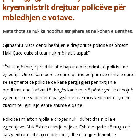
kryeministrit drejtuar policëve për
mbledhjen e votave.
Meta thotë se nuk ka ndodhur asnjëherë as në kohën e Berishës.
Gjithashtu Meta dënoi heshtjen e drejtorit të policisë së Shtetit
Haki Çako duke shtuar ‘nuk më habit aspak”
“Është një thirrje prakitikisht e hapur e përdorimit të policisë në
zgjedhje. Unë e kam bërë të qartë që më përpara se është e qartë
se segmente të policisë që kanë përgjegjësi për nxitjen e
prodhimit dhe trafikut të drogës kanë marrë përdetyrë të cënojnë
zgjedhjet me veprimet e paligjshme ose mos veprimet e tyre në
zbatim të ligjit. Kjo është shumë e qartë.
Policisë i mjafton njolla e drogës nuk i duhet dhe njolla e
zgjedhjeve. Nuk është cështje ndjese. Është e qartë që rruga që
ka zgjedhur është ajo e presionit, dhe e keqpërdorimit të