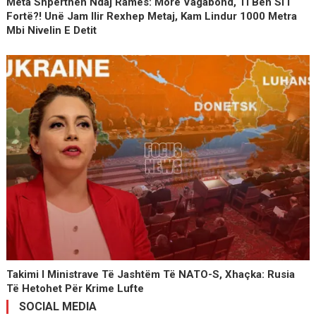
Meta Shpërthen Ndaj Ramës: More Vagabond, Ti Bën Si I
Fortë?! Unë Jam Ilir Rexhep Metaj, Kam Lindur 1000 Metra
Mbi Nivelin E Detit
Takimi I Ministrave Të Jashtëm Të NATO-S, Xhaçka: Rusia
Të Hetohet Për Krime Lufte
SOCIAL MEDIA