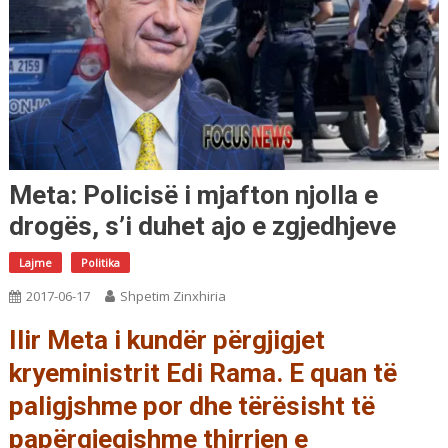
Meta: Policisë i mjafton njolla e
drogës, s’i duhet ajo e zgjedhjeve
Lajme
Politika
2017-06-17
Shpetim Zinxhiria
Ilir Meta i kundër përgjigjet
kryeministrit Edi Rama. E quan të
paligjshme por dhe tërësisht të
papërgjegjshme thirrjen e