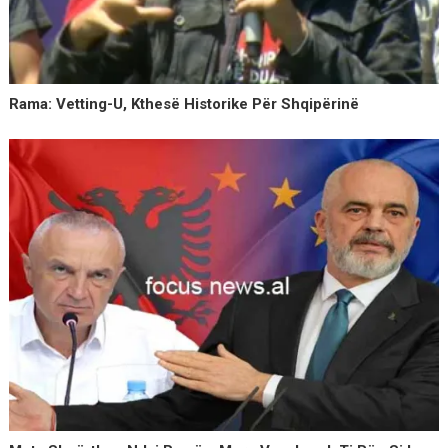
Rama: Vetting-U, Kthesë Historike Për Shqipërinë