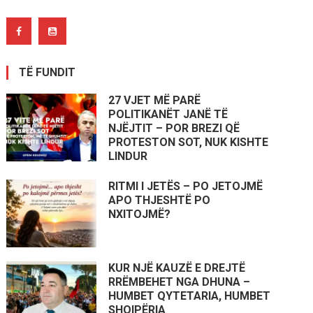
TË FUNDIT
27 VJET MË PARË
POLITIKANËT JANË TË
NJËJTIT – POR BREZI QË
PROTESTON SOT, NUK KISHTE
LINDUR
RITMI I JETËS – PO JETOJMË
APO THJESHTË PO
NXITOJMË?
KUR NJË KAUZË E DREJTË
RRËMBEHET NGA DHUNA –
HUMBET QYTETARIA, HUMBET
SHQIPËRIA