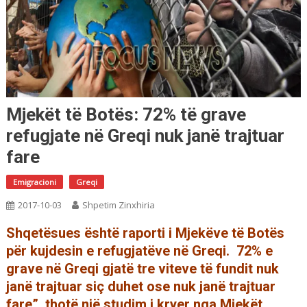
Mjekët të Botës: 72% të grave
refugjate në Greqi nuk janë trajtuar
fare
Emigracioni
Greqi
2017-10-03
Shpetim Zinxhiria
Shqetësues është raporti i Mjekëve të Botës
për kujdesin e refugjatëve në Greqi. 72% e
grave në Greqi gjatë tre viteve të fundit nuk
janë trajtuar siç duhet ose nuk janë trajtuar
fare”, thotë një studim i kryer nga Mjekët