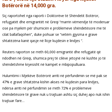
Botërorë në 14,000 gra.
Siç raportohet nga raporti i Doktorëve të Shëndetit Botëror,
refugjatët dhe emigrantët në Greqi “marrin vëmendje të moderuar
ose pa mjekim për shumicën e problemeve shëndetësore me të
cilat ballafaqohen”, duke pohuar se “vetëm gjysma e grave
shtatëzëna kanë qasje në lloje kujdesin e lindjes “.
Reuters raporton se rreth 60,000 emigrantë dhe refugjatë që
ndodhen në Greqi, shumica prej të cilëve jetojnë në kushte jo të
shëndetshme kryesisht në kampet e mbipopulluara.
Hulumtimi i Mjekëve Botërorë arriti në përfundimin se më pak se
47% e grave shtatzëna kishin akses në kujdesin para lindjes,
ndërsa arriti në përfundimin se rreth 72% e problemeve
shëndetësore të grave nuk u trajtuan ashtu siç duhej apo nuk ishin
trajtuar fare…