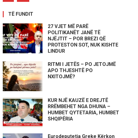
TË FUNDIT
27 VJET MË PARË
POLITIKANËT JANË TË
NJËJTIT – POR BREZI QË
PROTESTON SOT, NUK KISHTE
LINDUR
RITMI I JETËS – PO JETOJMË
APO THJESHTË PO
NXITOJMË?
KUR NJË KAUZË E DREJTË
RRËMBEHET NGA DHUNA –
HUMBET QYTETARIA, HUMBET
SHQIPËRIA
Eurodeputetja Greke Kërkon