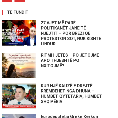
TË FUNDIT
27 VJET MË PARË
POLITIKANËT JANË TË
NJËJTIT – POR BREZI QË
PROTESTON SOT, NUK KISHTE
LINDUR
RITMI I JETËS – PO JETOJMË
APO THJESHTË PO
NXITOJMË?
KUR NJË KAUZË E DREJTË
RRËMBEHET NGA DHUNA –
HUMBET QYTETARIA, HUMBET
SHQIPËRIA
Eurodeputetja Greke Kërkon