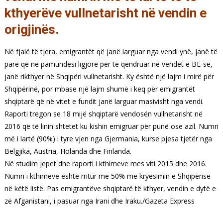
kthyerëve vullnetarisht në vendin e
origjinës.
Në fjalë të tjera, emigrantët që janë larguar nga vendi ynë, janë të
parë që në pamundësi ligjore për të qëndruar në vendet e BE-së,
janë rikthyer në Shqipëri vullnetarisht. Ky është një lajm i mirë për
Shqipërinë, por mbase një lajm shumë i keq për emigrantët
shqiptarë që në vitet e fundit janë larguar masivisht nga vendi.
Raporti tregon se 18 mijë shqiptarë vendosën vullnetarisht në
2016 që të linin shtetet ku kishin emigruar për punë ose azil. Numri
më i lartë (90%) i tyre vjen nga Gjermania, kurse pjesa tjetër nga
Belgjika, Austria, Holanda dhe Finlanda.
Në studim jepet dhe raporti i kthimeve mes viti 2015 dhe 2016.
Numri i kthimeve është rritur me 50% me kryesimin e Shqipërisë
në këtë listë. Pas emigrantëve shqiptarë të kthyer, vendin e dytë e
zë Afganistani, i pasuar nga Irani dhe Iraku./Gazeta Express