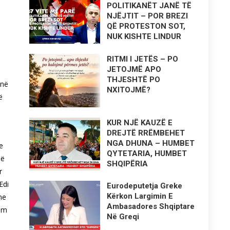
POLITIKANËT JANË TË
NJËJTIT – POR BREZI
QË PROTESTON SOT,
NUK KISHTE LINDUR
RITMI I JETËS – PO
JETOJMË APO
THJESHTË PO
 në
NXITOJMË?
ë
KUR NJË KAUZË E
DREJTË RRËMBEHET
NGA DHUNA – HUMBET
e
QYTETARIA, HUMBET
jë
SHQIPËRIA
r
Edi
Eurodeputetja Greke
Kërkon Largimin E
me
Ambasadores Shqiptare
tëm
Në Greqi