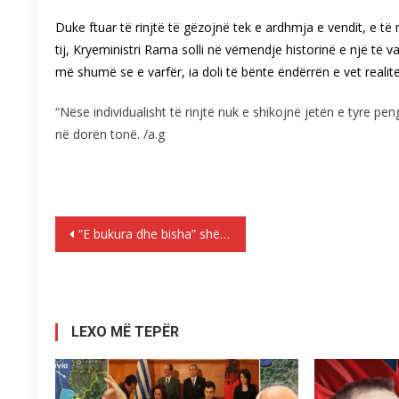
Duke ftuar të rinjtë të gëzojnë tek e ardhmja e vendit, e 
tij, Kryeministri Rama solli në vëmendje historinë e një të v
më shumë se e varfër, ia doli të bënte ëndërrën e vet reali
“Nëse individualisht të rinjtë nuk e shikojnë jetën e tyre 
në dorën tonë. /a.g
Lëvizje
“E bukura dhe bisha” shënon rekord, hyn në listën e filmave miliarderë
te
postimet
LEXO MË TEPËR