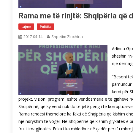
Rama me të rinjtë: Shqipëria që
Lajme
Politika
2017-04-14
Shpetim Zinxhiria
Arlinda Gjo
sheshin “N
një demago
“Besoni te
pamundur e
kemi për Sh
projekt, vizion, program, është vendosmëria e të gjithëve ne
Shqipërinë, që ky vend nuk do të jetë peng i të korruptuar
Rama rëndësi themelore ka fakti që Shqipëria që kishim dhe
një ndryshim të vogël. Në Shqipërinë që kishim gjykatës e pr
frut i imagjinatës. Frika i ka mbledhur në çadër për t’u mbro