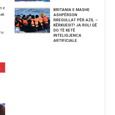
n e
BRITANIA E MASHE
pak
ASHPËRSON
RREGULLAT PËR AZIL –
KËRKUESIT! JA ROLI QË
DO TË KETË
tha
INTELIGJENCA
ARTIFICIALE
ma e duhur…