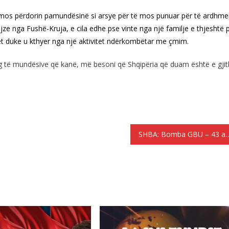
të mos përdorin pamundësinë si arsye për të mos punuar për të ardhme
ajze nga Fushë-Kruja, e cila edhe pse vinte nga një familje e thjeshtë 
tet duke u kthyer nga një aktivitet ndërkombëtar me çmim.
peng të mundësive që kanë, më besoni që Shqipëria që duam është e gji
SHBA: Bomba GBU – 43 ar