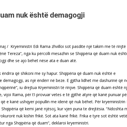
 duam nuk është demagogji
naj / Kryeministri Edi Rama zhvilloi sot pasdite një takim me të rinjtë
ënë Tereza”, nga ku përcolli mesazhin se Shqipëria që duam nuk ësht
gji dhe se ajo bëhet nëse ata e duan atë.
k ëndrra që shikoni me sy hapur. Shqipëria që duam nuk është e
 demagogji, as një ëndërr në beze. E gjitha lidhet me dashurinë që n
qipërinë”, iu drejtua Kryeministri të rinjve.
Shqipëria që duam është n
, vijoi Rama, për t’i provuar vetes e të gjithë atyre që kanë punuar pë
ve që e kanë ushqyer popullin me idenë që nuk bëhet.
Për kryeministrin 
 Shqipëria që kemi janë njësoj, kur vjen puna te drejtësia. “Ndoshta 
okurorë nuk kishin frikë. Sot ata kanë frikë. Frika e tyre sot është ve
jtur nga Shqipëria që duam”, deklaroi kryeministri.