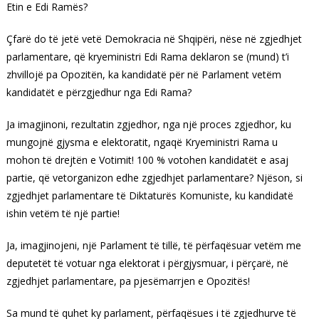
Etin e Edi Ramës?
Çfarë do të jetë vetë Demokracia në Shqipëri, nëse në zgjedhjet
parlamentare, që kryeministri Edi Rama deklaron se (mund) t’i
zhvillojë pa Opozitën, ka kandidatë për në Parlament vetëm
kandidatët e përzgjedhur nga Edi Rama?
Ja imagjinoni, rezultatin zgjedhor, nga një proces zgjedhor, ku
mungojnë gjysma e elektoratit, ngaqë Kryeministri Rama u
mohon të drejtën e Votimit! 100 % votohen kandidatët e asaj
partie, që vetorganizon edhe zgjedhjet parlamentare? Njëson, si
zgjedhjet parlamentare të Diktaturës Komuniste, ku kandidatë
ishin vetëm të një partie!
Ja, imagjinojeni, një Parlament të tillë, të përfaqësuar vetëm me
deputetët të votuar nga elektorat i përgjysmuar, i përçarë, në
zgjedhjet parlamentare, pa pjesëmarrjen e Opozitës!
Sa mund të quhet ky parlament, përfaqësues i të zgjedhurve të