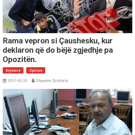
Rama vepron si Çaushesku, kur
deklaron që do bëjë zgjedhje pa
Opozitën.
Kryesore
Opinion
2017-03-20
Shpetim Zinxhiria