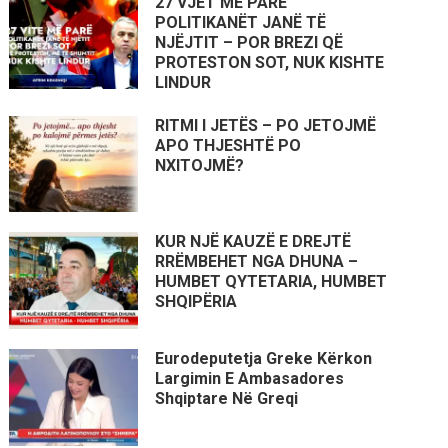
27 VJET MË PARË
POLITIKANËT JANË TË
NJËJTIT – POR BREZI QË
PROTESTON SOT, NUK KISHTE
LINDUR
RITMI I JETËS – PO JETOJMË
APO THJESHTË PO
NXITOJMË?
KUR NJË KAUZË E DREJTË
RRËMBEHET NGA DHUNA –
HUMBET QYTETARIA, HUMBET
SHQIPËRIA
Eurodeputetja Greke Kërkon
Largimin E Ambasadores
Shqiptare Në Greqi