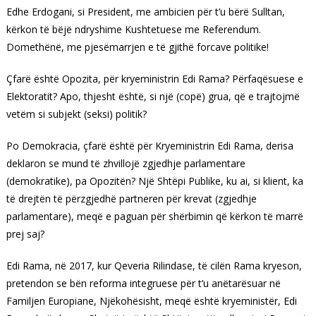
Edhe Erdogani, si President, me ambicien për t’u bërë Sulltan,
kërkon të bëjë ndryshime Kushtetuese me Referendum.
Domethënë, me pjesëmarrjen e të gjithë forcave politike!
Çfarë është Opozita, për kryeministrin Edi Rama? Përfaqësuese e
Elektoratit? Apo, thjesht është, si një (copë) grua, që e trajtojmë
vetëm si subjekt (seksi) politik?
Po Demokracia, çfarë është për Kryeministrin Edi Rama, derisa
deklaron se mund të zhvillojë zgjedhje parlamentare
(demokratike), pa Opozitën? Një Shtëpi Publike, ku ai, si klient, ka
të drejtën të përzgjedhë partneren për krevat (zgjedhje
parlamentare), meqë e paguan për shërbimin që kërkon të marrë
prej saj?
Edi Rama, në 2017, kur Qeveria Rilindase, të cilën Rama kryeson,
pretendon se bën reforma integruese për t’u anëtarësuar në
Familjen Europiane, Njëkohësisht, meqë është kryeministër, Edi