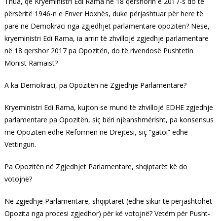
Thua, që Kryeministri Edi Rama në 18 qershorin e 2017-s do të
përsëritë 1946-n e Enver Hoxhës, duke përjashtuar për here të
parë në Demokraci nga zgjedhjet parlamentare opozitën? Nëse,
kryeministri Edi Rama, ia arrin të zhvillojë zgjedhje parlamentare
në 18 qershor 2017 pa Opozitën, do të rivendosë Pushtetin
Monist Ramaist?
A ka Demokraci, pa Opozitën në Zgjedhje Parlamentare?
Kryeministri Edi Rama, kujton se mund të zhvillojë EDHE zgjedhje
parlamentare pa Opozitën, siç bëri njëanshmërisht, pa konsensus
me Opozitën edhe Reformën në Drejtësi, siç “gatoi” edhe
Vettingun.
Pa Opozitën në Zgjedhjet Parlamentare, shqiptarët kë do
votojnë?
Në zgjedhje Parlamentare, shqiptarët (edhe sikur të përjashtohet
Opozita nga procesi zgjedhor) për kë votojnë? Vetëm për Pusht-