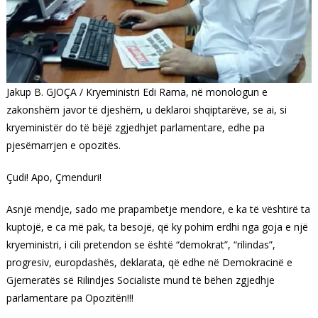
Jakup B. GJOÇA / Kryeministri Edi Rama, në monologun e
zakonshëm javor të djeshëm, u deklaroi shqiptarëve, se ai, si
kryeministër do të bëjë zgjedhjet parlamentare, edhe pa
pjesëmarrjen e opozitës.
Çudi! Apo, Çmenduri!
Asnjë mendje, sado me prapambetje mendore, e ka të vështirë ta
kuptojë, e ca më pak, ta besojë, që ky pohim erdhi nga goja e një
kryeministri, i cili pretendon se është “demokrat”, “rilindas”,
progresiv, europdashës, deklarata, që edhe në Demokracinë e
Gjerneratës së Rilindjes Socialiste mund të bëhen zgjedhje
parlamentare pa Opozitën!!!