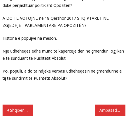
duke përjashtuar politikisht Opozitën?
A DO TË VOTOJNË në 18 Qershor 2017 SHQIPTARËT NË
ZGJEDHJET PARLAMENTARE PA OPOZITËN?
Historia e popujve na mëson.
Një udhëheqës edhe mund të kapërcejë deri në çmenduri logjikën
e të sunduarit të Pushtetit Absolut!
Po, populli, a do ta ndjekë verbasi udhëheqësin në çmendurinë e
tij të sundimit të Pushtetit Absolut?
Lëvizje
Shqipëria, vendi europian me numrin më të lartë të azilkërkuesve në BE në vitin 2016
Ambasada shqiptare në Greqi, tre javë pa ambasador
te