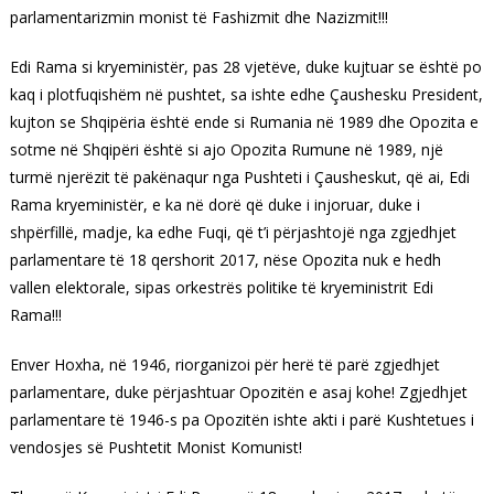
parlamentarizmin monist të Fashizmit dhe Nazizmit!!!
Edi Rama si kryeministër, pas 28 vjetëve, duke kujtuar se është po
kaq i plotfuqishëm në pushtet, sa ishte edhe Çaushesku President,
kujton se Shqipëria është ende si Rumania në 1989 dhe Opozita e
sotme në Shqipëri është si ajo Opozita Rumune në 1989, një
turmë njerëzit të pakënaqur nga Pushteti i Çausheskut, që ai, Edi
Rama kryeministër, e ka në dorë që duke i injoruar, duke i
shpërfillë, madje, ka edhe Fuqi, që t’i përjashtojë nga zgjedhjet
parlamentare të 18 qershorit 2017, nëse Opozita nuk e hedh
vallen elektorale, sipas orkestrës politike të kryeministrit Edi
Rama!!!
Enver Hoxha, në 1946, riorganizoi për herë të parë zgjedhjet
parlamentare, duke përjashtuar Opozitën e asaj kohe! Zgjedhjet
parlamentare të 1946-s pa Opozitën ishte akti i parë Kushtetues i
vendosjes së Pushtetit Monist Komunist!