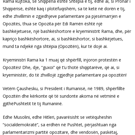
Rama kujtoka, se Shqipëria është Shtëpia e tij, edhe ai, si Pronar i
Shqipërisë, është kaq i plotëfuqishëm, sa të ketë në dorën e tij,
edhe zhvillimin e zgjedhjeve parlamentare pa pjesëmarrjen e
Opozitës, thua se Opozita për Edi Ramën është një
bashkëjetuese, një bashkëshortore e kryeministrit Rama, dhe, për
kapriço bashkëshortore, ai, si bashkëshortor, si bashkëjetues,
mund ta ndjekë nga shtëpia (Opozitën), kur të dojë ai.
Kryeministri Rama ka 1 muaj që shpërfill, injoron protestën e
Opozitës! Dhe, dje, “guxoi” që t’u thotë shqiptarëve, që ai, si
kryeministër, do të zhvillojë zgjedhje parlamentare pa opozitën!
Vetëm Çaushesku, si President i Rumanisë, në 1989, shpërfillte
Opozitën dhe kërkonte që të sundonte akoma në vetminë e
gjithëPushtetit të tij Rumaninë.
Edhe Musolini, edhe Hitleri, pavarësisht se vetëquheshin
“socialdemokratë”, sa erdhën në Pushtet, përjashtuan nga
parlamentarizmi partitë opozitare, dhe vendosën, paskëtaj,