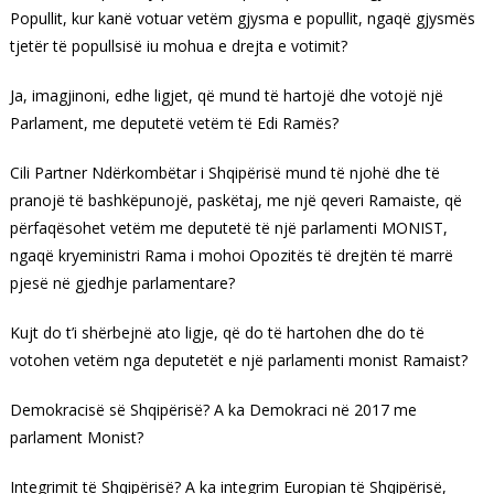
Popullit, kur kanë votuar vetëm gjysma e popullit, ngaqë gjysmës
tjetër të popullsisë iu mohua e drejta e votimit?
Ja, imagjinoni, edhe ligjet, që mund të hartojë dhe votojë një
Parlament, me deputetë vetëm të Edi Ramës?
Cili Partner Ndërkombëtar i Shqipërisë mund të njohë dhe të
pranojë të bashkëpunojë, paskëtaj, me një qeveri Ramaiste, që
përfaqësohet vetëm me deputetë të një parlamenti MONIST,
ngaqë kryeministri Rama i mohoi Opozitës të drejtën të marrë
pjesë në gjedhje parlamentare?
Kujt do t’i shërbejnë ato ligje, që do të hartohen dhe do të
votohen vetëm nga deputetët e një parlamenti monist Ramaist?
Demokracisë së Shqipërisë? A ka Demokraci në 2017 me
parlament Monist?
Integrimit të Shqipërisë? A ka integrim Europian të Shqipërisë,