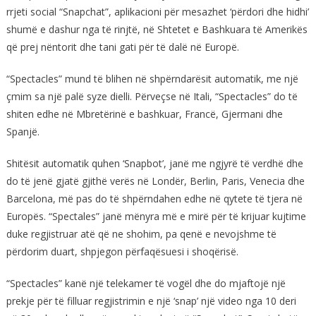
rrjeti social “Snapchat”, aplikacioni për mesazhet ‘përdori dhe hidhi’
shumë e dashur nga të rinjtë, në Shtetet e Bashkuara të Amerikës
që prej nëntorit dhe tani gati për të dalë në Europë.
“Spectacles” mund të blihen në shpërndarësit automatik, me një
çmim sa një palë syze dielli. Përveçse në Itali, “Spectacles” do të
shiten edhe në Mbretërinë e bashkuar, Francë, Gjermani dhe
Spanjë.
Shitësit automatik quhen ‘Snapbot’, janë me ngjyrë të verdhë dhe
do të jenë gjatë gjithë verës në Londër, Berlin, Paris, Venecia dhe
Barcelona, më pas do të shpërndahen edhe në qytete të tjera në
Europës. “Spectales” janë mënyra më e mirë për të krijuar kujtime
duke regjistruar atë që ne shohim, pa qenë e nevojshme të
përdorim duart, shpjegon përfaqësuesi i shoqërisë.
“Spectacles” kanë një telekamer të vogël dhe do mjaftojë një
prekje për të filluar regjistrimin e një ‘snap’ një video nga 10 deri