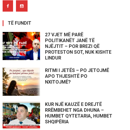
TË FUNDIT
27 VJET MË PARË
POLITIKANËT JANË TË
NJËJTIT – POR BREZI QË
PROTESTON SOT, NUK KISHTE
LINDUR
RITMI I JETËS – PO JETOJMË
APO THJESHTË PO
NXITOJMË?
KUR NJË KAUZË E DREJTË
RRËMBEHET NGA DHUNA –
HUMBET QYTETARIA, HUMBET
SHQIPËRIA