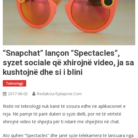
“Snapchat” lançon “Spectacles”,
syzet sociale që xhirojnë video, ja sa
kushtojnë dhe si i blini
Teknologji
2017-06-02
Redaksia Fjalajone.com
Risitë në teknologji nuk kanë të sosura edhe në aplikacionet e
reja. Në pamje të parë duken si syze dielli, por në të vërtetë
xhirojnë video të shpejta për ti ndarë me shpejtësi në chat.
Ato quhen “Spectacles” dhe janë syze-telekamera të lancuara nga