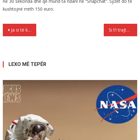
në 30 sekonda dhe që mund ta ndani në “Snapchat”. Syzet do të
kushtojnë rreth 150 euro.
Lëvizje
Ja si të kemi një nxirje perfekte në verë
Si t’i trajtoni plasaritjet e këmbëve
te
postimet
LEXO MË TEPËR