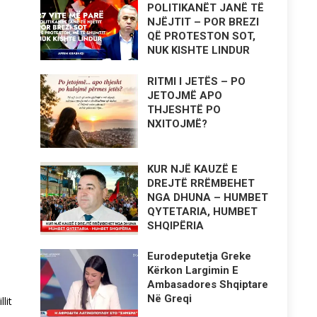
POLITIKANËT JANË TË
NJËJTIT – POR BREZI
QË PROTESTON SOT,
NUK KISHTE LINDUR
RITMI I JETËS – PO
JETOJMË APO
THJESHTË PO
NXITOJMË?
KUR NJË KAUZË E
DREJTË RRËMBEHET
NGA DHUNA – HUMBET
QYTETARIA, HUMBET
SHQIPËRIA
Eurodeputetja Greke
Kërkon Largimin E
Ambasadores Shqiptare
Në Greqi
lit