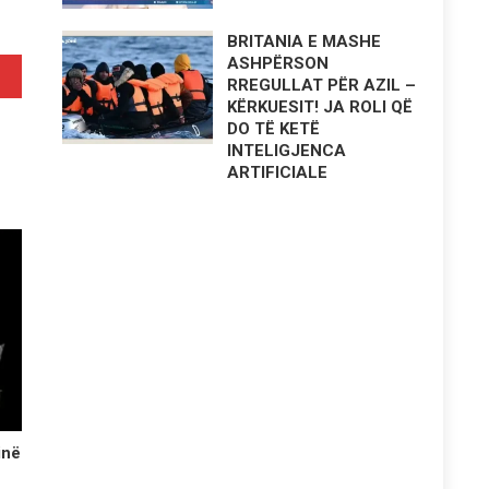
BRITANIA E MASHE
ASHPËRSON
kane
RREGULLAT PËR AZIL –
KËRKUESIT! JA ROLI QË
DO TË KETË
INTELIGJENCA
ARTIFICIALE
inë