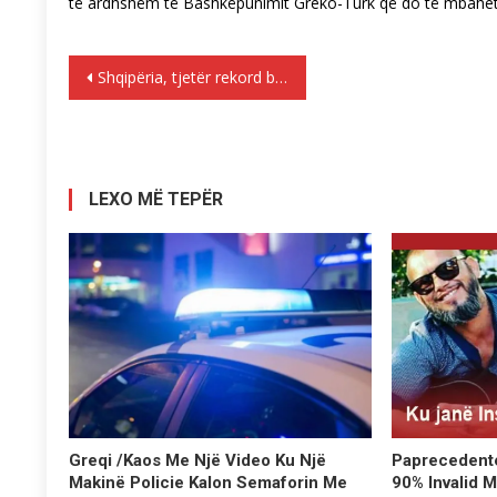
të ardhshëm të Bashkëpunimit Greko-Turk që do të mbahet 
Lëvizje
Shqipëria, tjetër rekord botëror; Në 2015-n konsumi i kokainës arriti në 3.7% të popullsisë, në një vit numri i përdoruesve u rrit me 48%
te
postimet
LEXO MË TEPËR
Paprecedente
Greqi /Kaos Me Një Video Ku Një
90% Invalid 
Makinë Policie Kalon Semaforin Me