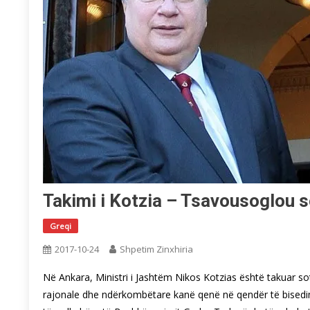
Takimi i Kotzia – Tsavousoglou 
Greqi
2017-10-24
Shpetim Zinxhiria
Në Ankara, Ministri i Jashtëm Nikos Kotzias është takuar s
rajonale dhe ndërkombëtare kanë qenë në qendër të bisedime