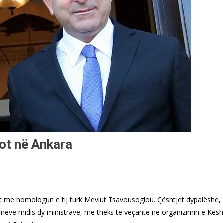
sot në Ankara
ot me homologun e tij turk Mevlut Tsavousoglou. Çështjet dypalëshe,
ve midis dy ministrave, me theks të veçantë në organizimin e Këshil