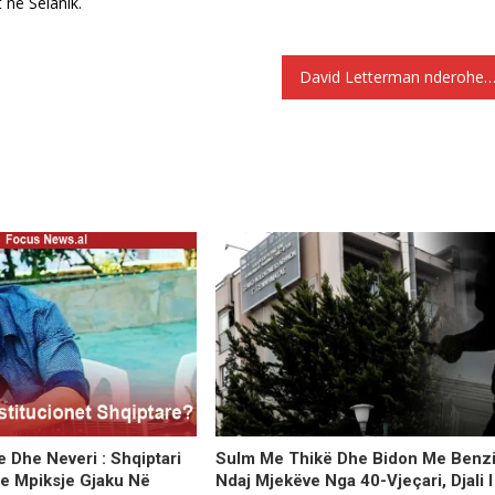
në Selanik.
David Letterman nderohet për kontributin e tij në kulturën ameri
 Dhe Neveri : Shqiptari
Sulm Me Thikë Dhe Bidon Me Benz
Me Mpiksje Gjaku Në
​​ndaj Mjekëve Nga 40-Vjeçari, Djali I