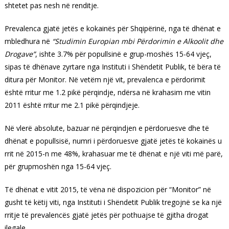
shtetet pas nesh në renditje.
Prevalenca gjatë jetës e kokainës për Shqipërinë, nga të dhënat e
mbledhura në
“Studimin Europian mbi Përdorimin e Alkoolit dhe
Drogave”
, ishte 3.7% për popullsinë e grup-moshës 15-64 vjeç,
sipas të dhënave zyrtare nga Instituti i Shëndetit Publik, të bëra të
ditura për Monitor. Në vetëm një vit, prevalenca e përdorimit
është rritur me 1.2 pikë përqindje, ndërsa në krahasim me vitin
2011 është rritur me 2.1 pikë përqindjeje.
Në vlerë absolute, bazuar në përqindjen e përdoruesve dhe të
dhënat e popullsisë, numri i përdoruesve gjatë jetës të kokainës u
rrit në 2015-n me 48%, krahasuar me të dhënat e një viti më parë,
për grupmoshën nga 15-64 vjeç.
Të dhënat e vitit 2015, të vëna në dispozicion për “Monitor” në
gusht të këtij viti, nga Instituti i Shëndetit Publik tregojnë se ka një
rritje të prevalencës gjatë jetës për pothuajse të gjitha drogat
ilegale.