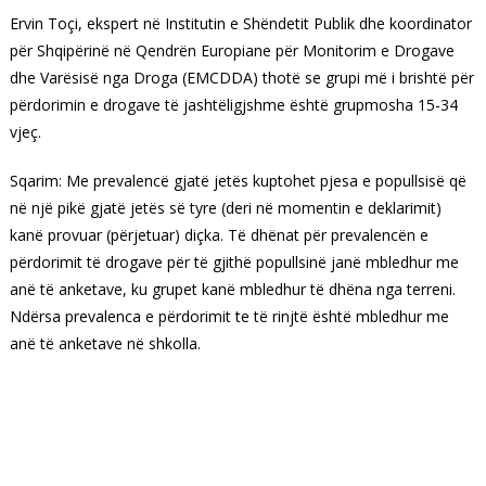
Ervin Toçi, ekspert në Institutin e Shëndetit Publik dhe koordinator
për Shqipërinë në Qendrën Europiane për Monitorim e Drogave
dhe Varësisë nga Droga (EMCDDA) thotë se grupi më i brishtë për
përdorimin e drogave të jashtëligjshme është grupmosha 15-34
vjeç.
Sqarim: Me prevalencë gjatë jetës kuptohet pjesa e popullsisë që
në një pikë gjatë jetës së tyre (deri në momentin e deklarimit)
kanë provuar (përjetuar) diçka. Të dhënat për prevalencën e
përdorimit të drogave për të gjithë popullsinë janë mbledhur me
anë të anketave, ku grupet kanë mbledhur të dhëna nga terreni.
Ndërsa prevalenca e përdorimit te të rinjtë është mbledhur me
anë të anketave në shkolla.