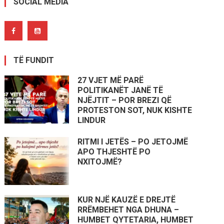
SOCIAL MEDIA
TË FUNDIT
27 VJET MË PARË
POLITIKANËT JANË TË
NJËJTIT – POR BREZI QË
PROTESTON SOT, NUK KISHTE
LINDUR
RITMI I JETËS – PO JETOJMË
APO THJESHTË PO
NXITOJMË?
KUR NJË KAUZË E DREJTË
RRËMBEHET NGA DHUNA –
HUMBET QYTETARIA, HUMBET