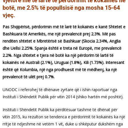
vjetore më të lartë të përdorimit të kokainës në
botë, me 2.5% të popullsisë nga mosha 15-64
vjeç.
Pas Shqipërisë, përdorimin më të larë të kokainës e kanë Shtetet e
Bashkuara të Amerikës, me një prevalencë prej 2.3%. Më pas
renditen shtetet e Mbretërisë së Bashkuar (Skocia 2.34%, Anglia
dhe Uellsi 2.25%. Spanja është e treta në Europë, me prevalencë
2.2%. Nga shtetet e tjera në botë ka një përdorim të lartë të
kokainës në Australi (2.1%), Uruguai (1.8%), Kili (1.73%). Interesant
është që Kolumbia, një nga prodhuesit më të mëdhenj, ka një
prevalencë të ulët prej 0.7%.
UNODC i referohej të dhënave zyrtare që i ishin raportuar nga
Instituti i Shëndetit Publik për vitin 2014 (shiko hartën më poshtë).
Instituti i Shëndetit Publik ka përditësuar tashmë të dhënat për
vitin 2015, ku rezulton se tendenca e përdorimit të kokainës ka një
rritje të ndjeshme në vetëm 1 vit, duke u shkëputur dukshëm nga