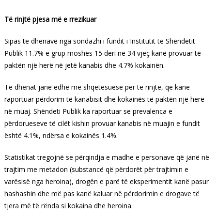
Të rinjtë pjesa më e rrezikuar
Sipas të dhënave nga sondazhi i fundit i Institutit të Shëndetit
Publik 11.7% e grup moshës 15 deri në 34 vjeç kanë provuar të
paktën një herë në jetë kanabis dhe 4.7% kokainën.
Të dhënat janë edhe më shqetësuese për të rinjtë, që kanë
raportuar përdorim të kanabisit dhe kokainës të paktën një herë
në muaj. Shëndeti Publik ka raportuar se prevalenca e
përdorueseve të cilët kishin provuar kanabis në muajin e fundit
është 4.1%, ndërsa e kokainës 1.4%.
Statistikat tregojnë se përqindja e madhe e personave që janë në
trajtim me metadon (substancë që përdorët për trajtimin e
varësisë nga heroina), drogën e parë të eksperimentit kanë pasur
hashashin dhe më pas kanë kaluar në përdorimin e drogave të
tjera më të rënda si kokaina dhe heroina.