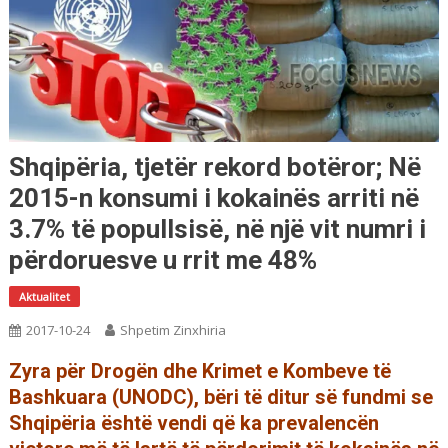
Shqipëria, tjetër rekord botëror; Në
2015-n konsumi i kokainës arriti në
3.7% të popullsisë, në një vit numri i
përdoruesve u rrit me 48%
Aktualitet
2017-10-24
Shpetim Zinxhiria
Zyra për Drogën dhe Krimet e Kombeve të
Bashkuara (UNODC), bëri të ditur së fundmi se
Shqipëria është vendi që ka prevalencën