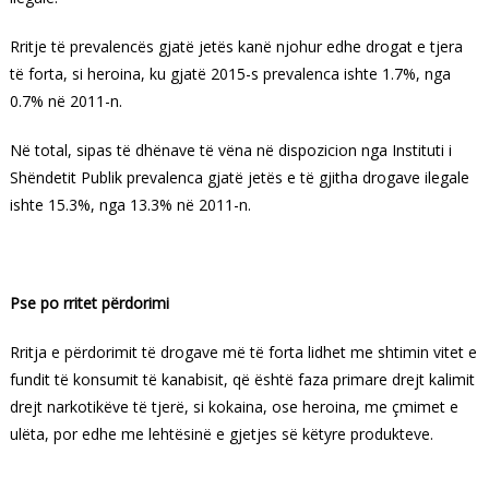
Rritje të prevalencës gjatë jetës kanë njohur edhe drogat e tjera
të forta, si heroina, ku gjatë 2015-s prevalenca ishte 1.7%, nga
0.7% në 2011-n.
Në total, sipas të dhënave të vëna në dispozicion nga Instituti i
Shëndetit Publik prevalenca gjatë jetës e të gjitha drogave ilegale
ishte 15.3%, nga 13.3% në 2011-n.
Pse po rritet përdorimi
Rritja e përdorimit të drogave më të forta lidhet me shtimin vitet e
fundit të konsumit të kanabisit, që është faza primare drejt kalimit
drejt narkotikëve të tjerë, si kokaina, ose heroina, me çmimet e
ulëta, por edhe me lehtësinë e gjetjes së këtyre produkteve.