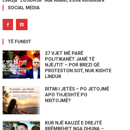
Lëvizja “ZGJIDHJA” Nuk Ndalet, Është Kombëtare
SOCIAL MEDIA
TË FUNDIT
27 VJET MË PARË
POLITIKANËT JANË TË
NJËJTIT – POR BREZI QË
PROTESTON SOT, NUK KISHTE
LINDUR
RITMI I JETËS – PO JETOJMË
APO THJESHTË PO
NXITOJMË?
KUR NJË KAUZË E DREJTË
RRËMBEHET NGA DHUNA –