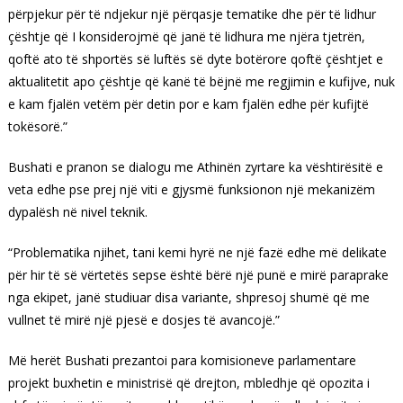
përpjekur për të ndjekur një përqasje tematike dhe për të lidhur
çështje që I konsiderojmë që janë të lidhura me njëra tjetrën,
qoftë ato të shportës së luftës së dyte botërore qoftë çështjet e
aktualitetit apo çështje që kanë të bëjnë me regjimin e kufijve, nuk
e kam fjalën vetëm për detin por e kam fjalën edhe për kufijtë
tokësorë.”
Bushati e pranon se dialogu me Athinën zyrtare ka vështirësitë e
veta edhe pse prej një viti e gjysmë funksionon një mekanizëm
dypalësh në nivel teknik.
“Problematika njihet, tani kemi hyrë ne një fazë edhe më delikate
për hir të së vërtetës sepse është bërë një punë e mirë paraprake
nga ekipet, janë studiuar disa variante, shpresoj shumë që me
vullnet të mirë një pjesë e dosjes të avancojë.”
Më herët Bushati prezantoi para komisioneve parlamentare
projekt buxhetin e ministrisë që drejton, mbledhje që opozita i