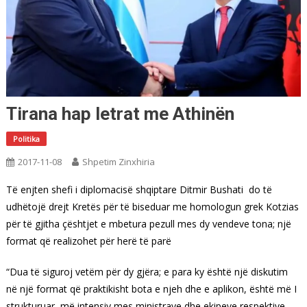
Tirana hap letrat me Athinën
Politika
2017-11-08
Shpetim Zinxhiria
Të enjten shefi i diplomacisë shqiptare Ditmir Bushati do të
udhëtojë drejt Kretës për të biseduar me homologun grek Kotzias
për të gjitha çështjet e mbetura pezull mes dy vendeve tona; një
format që realizohet për herë të parë
“Dua të siguroj vetëm për dy gjëra; e para ky është një diskutim
në një format që praktikisht bota e njeh dhe e aplikon, është më I
strukturuar, më intensiv mes ministrave dhe ekipeve respektive,