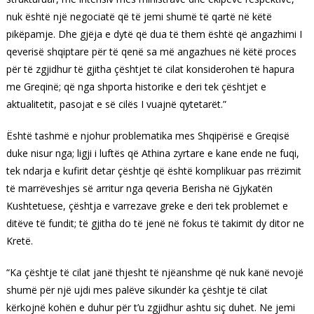
nuk është një negociatë që të jemi shumë të qartë në këtë
pikëpamje. Dhe gjëja e dytë që dua të them është që angazhimi I
qeverisë shqiptare për të qenë sa më angazhues në këtë proces
për të zgjidhur të gjitha çështjet të cilat konsiderohen të hapura
me Greqinë; që nga shporta historike e deri tek çështjet e
aktualitetit, pasojat e së cilës I vuajnë qytetarët.”
Është tashmë e njohur problematika mes Shqipërisë e Greqisë
duke nisur nga; ligji i luftës që Athina zyrtare e kane ende ne fuqi,
tek ndarja e kufirit detar çështje që është komplikuar pas rrëzimit
të marrëveshjes së arritur nga qeveria Berisha në Gjykatën
Kushtetuese, çështja e varrezave greke e deri tek problemet e
ditëve të fundit; të gjitha do të jenë në fokus të takimit dy ditor ne
Kretë.
“Ka çështje të cilat janë thjesht të njëanshme që nuk kanë nevojë
shumë për një ujdi mes palëve sikundër ka çështje të cilat
kërkojnë kohën e duhur për t’u zgjidhur ashtu siç duhet. Ne jemi