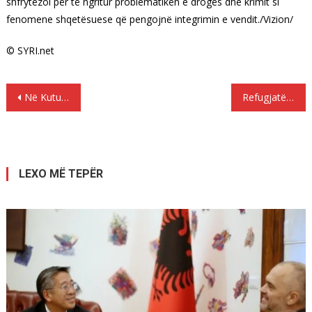
shfrytëzoi për të ngritur problematikën e drogës dhe krimit si
fenomene shqetësuese që pengojnë integrimin e vendit./Vizion/
© SYRI.net
Lëvizje
Në Kutupalong, kampi më i madh në planet i refugjateve
Refugjatët sirianë skllever në fabrikat turke
te
postimet
LEXO MË TEPËR