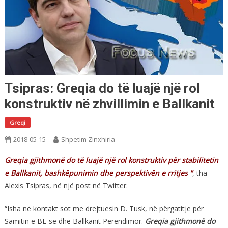
Tsipras: Greqia do të luajë një rol
konstruktiv në zhvillimin e Ballkanit
Greqi
2018-05-15
Shpetim Zinxhiria
Greqia gjithmonë do të luajë një rol konstruktiv për stabilitetin
e Ballkanit, bashkëpunimin dhe perspektivën e rritjes “
, tha
Alexis Tsipras, në një post në Twitter.
“Isha në kontakt sot me drejtuesin D. Tusk, në përgatitje për
Samitin e BE-së dhe Ballkanit Perëndimor.
Greqia gjithmonë do