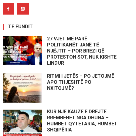
TË FUNDIT
27 VJET MË PARË
POLITIKANËT JANË TË
NJËJTIT – POR BREZI QË
PROTESTON SOT, NUK KISHTE
LINDUR
RITMI I JETËS – PO JETOJMË
APO THJESHTË PO
NXITOJMË?
KUR NJË KAUZË E DREJTË
RRËMBEHET NGA DHUNA –
HUMBET QYTETARIA, HUMBET
SHQIPËRIA