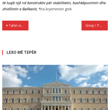
të luajë një rol konstruktiv për stabilitetin, bashkëpunimin dhe
zhvillimin e Ballkanit, “
tha kryeministri grek.
Lëvizje
Tahiri viktime e sistemit te korruptuar ne Shqiperi?
Greqi / Policia debon 745 shqiptar, qe nga fillimi i vitit ka kthyer 2.689 shqiptar
te
postimet
LEXO MË TEPËR