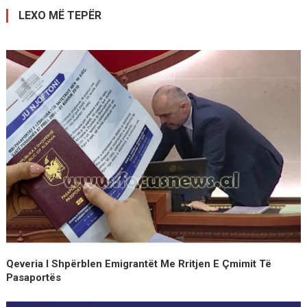
LEXO MË TEPËR
Qeveria I Shpërblen Emigrantët Me Rritjen E Çmimit Të
Pasaportës