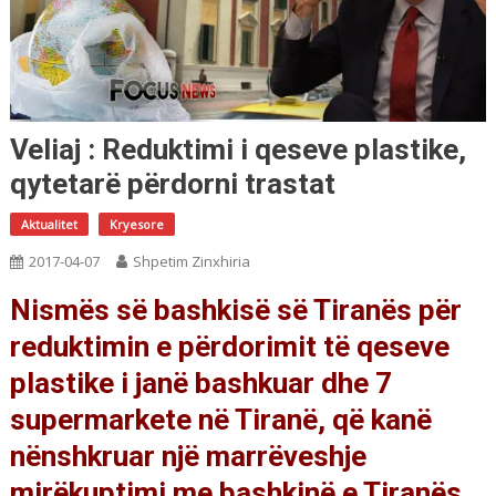
Veliaj : Reduktimi i qeseve plastike,
qytetarë përdorni trastat
Aktualitet
Kryesore
2017-04-07
Shpetim Zinxhiria
Nismës së bashkisë së Tiranës për
reduktimin e përdorimit të qeseve
plastike i janë bashkuar dhe 7
supermarkete në Tiranë, që kanë
nënshkruar një marrëveshje
mirëkuptimi me bashkinë e Tiranës.