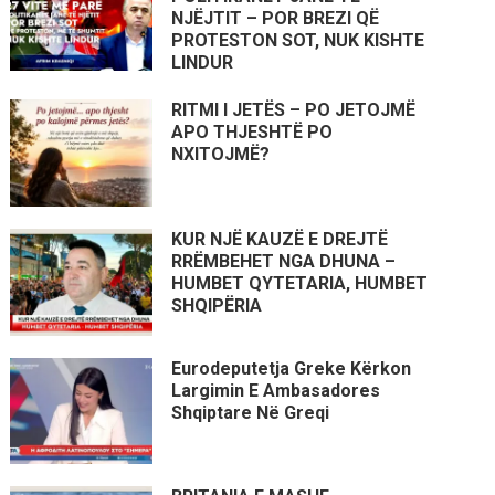
NJËJTIT – POR BREZI QË
PROTESTON SOT, NUK KISHTE
LINDUR
RITMI I JETËS – PO JETOJMË
APO THJESHTË PO
NXITOJMË?
KUR NJË KAUZË E DREJTË
RRËMBEHET NGA DHUNA –
HUMBET QYTETARIA, HUMBET
SHQIPËRIA
Eurodeputetja Greke Kërkon
Largimin E Ambasadores
Shqiptare Në Greqi