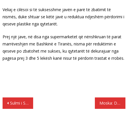
Veliaj e cilësoi si të suksesshme javën e parë të zbatimit të
nismës, duke shtuar se këtë javë u reduktua ndjeshëm përdorimi i
qeseve plastike nga qytetarët.
Prej një jave, në disa nga supermarketet që nënshkruan të parat
marrëveshjen me Bashkinë e Tiranës, nisma për reduktimin e
qeseve po zbatohet me sukses, ku qytetarët të dekurajuar nga
pagesa prej 3 dhe 5 lekësh kanë nisur të përdorin trastat e rrobës.
Lëvizje
Sulmi i SHBA-ve në Siri, ja vendet e rreshtuara pro dhe kundër
Moska: Do të përforcojmë mbrojtjen ajrore siriane pas sulmit amerikan
te
postimet