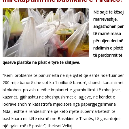
Në sajë të kësaj
marrëveshje,
angazhohen për
të marrë masa
për uljen deri në
ndalimin e plotë
të përdorimit të
qeseve plastike në pikat e tyre të shitjeve.
“Kemi probleme të panumërta në një qytet që është ndërtuar për
200 mijë banorë dhe sot ka 1 milionë banorë; shpesh kanalizimet
bllokohen, po ashtu edhe impiantet e grumbullimit të mbetjeve,
kazanët, gjithashtu në sheshpushimet e lagjeve, në këndet e
lodrave shohim katastrofa mjedisore nga papërgjegjshmëria.
Ndaj, është e rëndësishme që këto rrjete supermarketesh të
bashkuara në këtë nismë me Bashkinë e Tiranës, të garantojnë
një qytet më të pastër”, theksoi Veliaj.