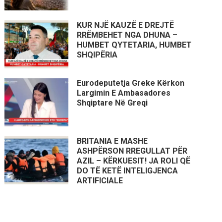
KUR NJË KAUZË E DREJTË
RRËMBEHET NGA DHUNA –
HUMBET QYTETARIA, HUMBET
SHQIPËRIA
Eurodeputetja Greke Kërkon
Largimin E Ambasadores
Shqiptare Në Greqi
BRITANIA E MASHE
ASHPËRSON RREGULLAT PËR
AZIL – KËRKUESIT! JA ROLI QË
DO TË KETË INTELIGJENCA
ARTIFICIALE