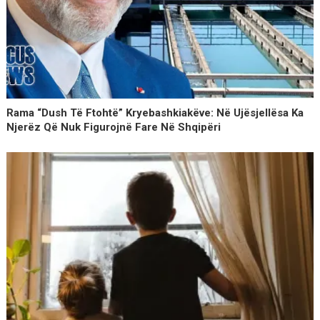
Rama “dush Të Ftohtë” Kryebashkiakëve: Në Ujësjellësa Ka
Njerëz Që Nuk Figurojnë Fare Në Shqipëri