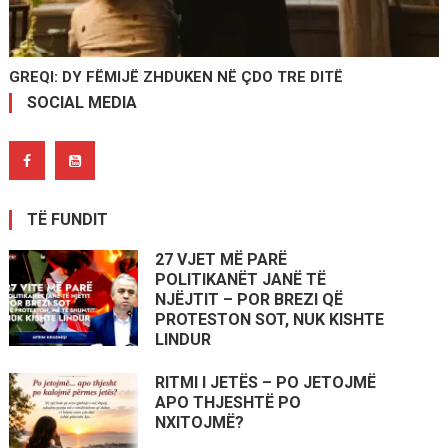
GREQI: DY FËMIJË ZHDUKEN NË ÇDO TRE DITË
SOCIAL MEDIA
TË FUNDIT
27 VJET MË PARË
POLITIKANËT JANË TË
NJËJTIT – POR BREZI QË
PROTESTON SOT, NUK KISHTE
LINDUR
RITMI I JETËS – PO JETOJMË
APO THJESHTË PO
NXITOJMË?