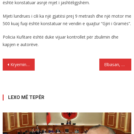
është konstatuar asnjë mjet i jashtëligjshëm.
Mjeti lundrues i cili ka një gjatësi prej 9 metrash dhe një motor me
500 kuaj fuqi është konstatuar në vendin e quajtur “Gjiri i Gramës”.
Policia Kufitare është duke vijuar kontrollet për zbulimin dhe
kapjen e autorëve.
Lëvizje
Kryeministri “maturant”
Elbasan, pako e dyshuar me eksploziv në një lokal
te
postimet
LEXO MË TEPËR