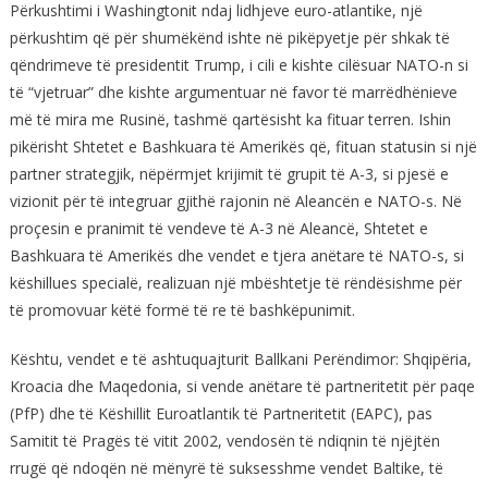
Përkushtimi i Washingtonit ndaj lidhjeve euro-atlantike, një
përkushtim që për shumëkënd ishte në pikëpyetje për shkak të
qëndrimeve të presidentit Trump, i cili e kishte cilësuar NATO-n si
të “vjetruar” dhe kishte argumentuar në favor të marrëdhënieve
më të mira me Rusinë, tashmë qartësisht ka fituar terren. Ishin
pikërisht Shtetet e Bashkuara të Amerikës që, fituan statusin si një
partner strategjik, nëpërmjet krijimit të grupit të A-3, si pjesë e
vizionit për të integruar gjithë rajonin në Aleancën e NATO-s. Në
proçesin e pranimit të vendeve të A-3 në Aleancë, Shtetet e
Bashkuara të Amerikës dhe vendet e tjera anëtare të NATO-s, si
këshillues specialë, realizuan një mbështetje të rëndësishme për
të promovuar këtë formë të re të bashkëpunimit.
Kështu, vendet e të ashtuquajturit Ballkani Perëndimor: Shqipëria,
Kroacia dhe Maqedonia, si vende anëtare të partneritetit për paqe
(PfP) dhe të Këshillit Euroatlantik të Partneritetit (EAPC), pas
Samitit të Pragës të vitit 2002, vendosën të ndiqnin të njëjtën
rrugë që ndoqën në mënyrë të suksesshme vendet Baltike, të