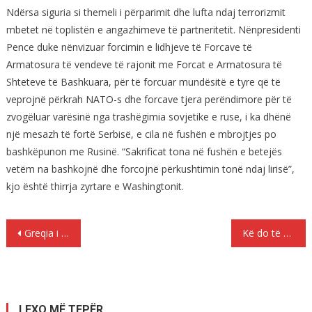
Ndërsa siguria si themeli i përparimit dhe lufta ndaj terrorizmit
mbetet në toplistën e angazhimeve të partneritetit. Nënpresidenti
Pence duke nënvizuar forcimin e lidhjeve të Forcave të
Armatosura të vendeve të rajonit me Forcat e Armatosura të
Shteteve të Bashkuara, për të forcuar mundësitë e tyre që të
veprojnë përkrah NATO-s dhe forcave tjera perëndimore për të
zvogëluar varësinë nga trashëgimia sovjetike e ruse, i ka dhënë
një mesazh të fortë Serbisë, e cila në fushën e mbrojtjes po
bashkëpunon me Rusinë. “Sakrificat tona në fushën e betejës
vetëm na bashkojnë dhe forcojnë përkushtimin tonë ndaj lirisë”,
kjo është thirrja zyrtare e Washingtonit.
Lëvizje
Greqia i kthen Shqipërisë edhe 6.000 shqiptar…!
Kë do të arrestojë Rama për hashashin?
te
postimet
LEXO MË TEPËR