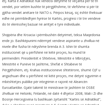
etj. Karta e Adriatikut nuk vendosi detyrime të veçanta për të tri
vendet, por vetëm kushte të përgjithshme, të vlefshme si për të
gjitha vendet anëtare të NATO-s. Përpos kësaj, siç është theksuar
edhe në përmbledhjen hyrëse të Kartës, progresi i të tre vendeve
do të vlerësohej bazuar në arritjet e tyre individuale.
Shqipëria dhe Kroacia i përmbushën detyrimet, teksa Maqedonia
ende jo. Bashkëpunimi ndërmjet vendeve aspirante u zhvillua në
nivele dhe fusha të ndryshme brenda A-3. Ishin të shumta
institucionet që u përfshinë në këtë proçes, ku mund të
përmendim: Presidentët e Shteteve, Ministritë e Mbrojtjes,
Ministritë e Punëve të Jashtme, Shefat e Shtabeve të
Përgjithshëm, etj. Krahas institucioneve shtetërore, shumë OJF u
angazhuan dhe u përfshinë në këtë proçes, me detyrë sigurimin e
mbështetjes publike për integrimin e rajonit në Aleancën
Euroatlantike. Gjatë takimit të ministrave të Jashtëm të OSBE
zhvilluar në Helsinki, Finlandë, në datë 4 dhjetor 2008, Mali i Zi dhe
Bosnje-Hercegovina i’u bashkuan zyrtarisht “Kartës së Adriatikut”,