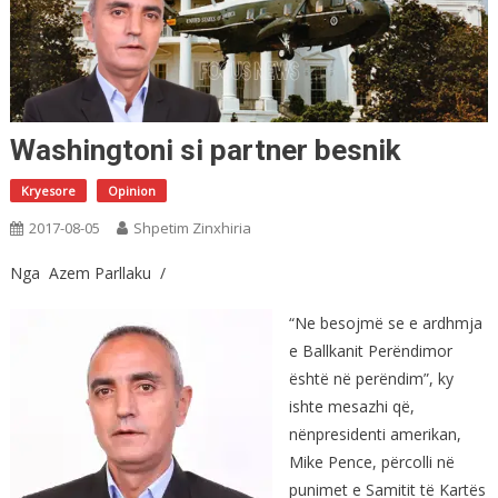
Washingtoni si partner besnik
Kryesore
Opinion
2017-08-05
Shpetim Zinxhiria
Nga Azem Parllaku /
“Ne besojmë se e ardhmja
e Ballkanit Perëndimor
është në perëndim”, ky
ishte mesazhi që,
nënpresidenti amerikan,
Mike Pence, përcolli në
punimet e Samitit të Kartës