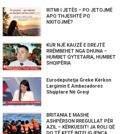
RITMI I JETËS – PO JETOJMË
APO THJESHTË PO
NXITOJMË?
KUR NJË KAUZË E DREJTË
RRËMBEHET NGA DHUNA –
HUMBET QYTETARIA, HUMBET
SHQIPËRIA
Eurodeputetja Greke Kërkon
Largimin E Ambasadores
Shqiptare Në Greqi
BRITANIA E MASHE
ASHPËRSON RREGULLAT PËR
AZIL – KËRKUESIT! JA ROLI QË
DO TË KETË INTELIGJENCA