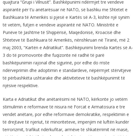
quajtura “Grupi i Vilnusit”. Bashkëpunimi ndërmjet tre vendeve
aspirantë për t’u anëtarësuar në NATO, së bashku me Shtetet e
Bashkuara të Amerikës si pjesë e Kartës së A-3, kishte një synim
të vetëm, futjen e vendeve aspirantë në NATO. Ministritë e
Punëve të Jashtme të Shqipërisë, Maqedonisë, Kroacisë dhe
Shteteve të Bashkuara të Amerikës, nënshkruan në Tiranë, më 2
maj 2003, “Kartën e Adriatikut”. Bashkëpunimi brenda Kartës së A-
3 do të promovonte dhe fuqizonte në radhë të parë
bashkëpunimin rajonal dhe sigurinë, por edhe do rriste
ndërveprimin dhe adoptimin e standardeve, nëpërmjet stërvitjeve
të përbashkëta ushtarake dhe aktiviteteve të bashkëpunimit të
njësive respektive.
Karta e Adriatikut dhe anëtarësimi në NATO, kërkonte jo vetëm
stimulimin e reformave të nisura në Forcat e Armatosura e tre
vendet anëtare, por edhe reformave demokratike, respektimin e
të drejtave të njeriut, të minoriteteve, impenjim në luftën kundër
terrorizmit, trafikut ndërkufitar, armëve të shkatërrimit në masë,