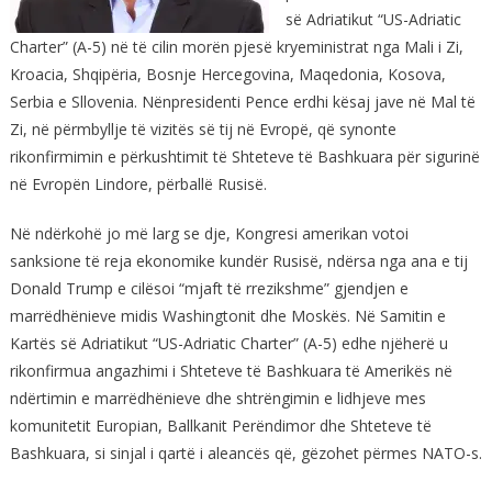
së Adriatikut “US-Adriatic
Charter” (A-5) në të cilin morën pjesë kryeministrat nga Mali i Zi,
Kroacia, Shqipëria, Bosnje Hercegovina, Maqedonia, Kosova,
Serbia e Sllovenia. Nënpresidenti Pence erdhi kësaj jave në Mal të
Zi, në përmbyllje të vizitës së tij në Evropë, që synonte
rikonfirmimin e përkushtimit të Shteteve të Bashkuara për sigurinë
në Evropën Lindore, përballë Rusisë.
Në ndërkohë jo më larg se dje, Kongresi amerikan votoi
sanksione të reja ekonomike kundër Rusisë, ndërsa nga ana e tij
Donald Trump e cilësoi “mjaft të rrezikshme” gjendjen e
marrëdhënieve midis Washingtonit dhe Moskës. Në Samitin e
Kartës së Adriatikut “US-Adriatic Charter” (A-5) edhe njëherë u
rikonfirmua angazhimi i Shteteve të Bashkuara të Amerikës në
ndërtimin e marrëdhënieve dhe shtrëngimin e lidhjeve mes
komunitetit Europian, Ballkanit Perëndimor dhe Shteteve të
Bashkuara, si sinjal i qartë i aleancës që, gëzohet përmes NATO-s.