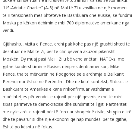
duke e shndërruar në iniciativën A-5. Samiti i Kartës së Adriatikut
“US-Adriatic Charter” (A-5) në Mal të Zi u zhvillua në një moment
të ri tensionesh mes Shteteve të Bashkuara dhe Rusisë, së fundmi
Moska po kërkon dëbimin e mbi 700 diplomatëve amerikanë nga
vendi.
Gjithashtu, vizita e Pence, erdhi pak kohë pas një grushti shteti të
dështuar në Mal të Zi, për të cilin qeveria akuzon pikërisht
Moskën. Dy muaj pasi Mali i Zi u bë vend anëtar i NATO-s, me
gjithë kundërshtimin e Rusisë, nënpresidenti amerikan, Mike
Pence, tha të mërkurën në Podgoricë se e ardhmja e Ballkanit
Perëndimor është në Perëndim. Dhe në këtë kontekst, Shtetet e
Bashkuara të Amerikës e kanë rinkonfirmuar vazhdimin e
mbështetjes për vendet e rajonit për një qeverisje më të mirë
sipas parimeve të demokracisë dhe sundimit të ligjit. Partneriteti
me qytetarët e rajonit për të forcuar shoqërinë civile, shtypin e lirë
dhe të pavarur si dhe një ekonomi që hap mundësi për të gjithë,
është po kështu në fokus.