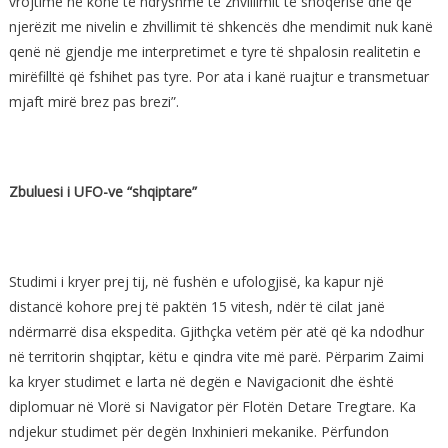
vrojtime në kohë të ndryshme të zhvillimit të shoqërisë dhe që
njerëzit me nivelin e zhvillimit të shkencës dhe mendimit nuk kanë
qenë në gjendje me interpretimet e tyre të shpalosin realitetin e
mirëfilltë që fshihet pas tyre. Por ata i kanë ruajtur e transmetuar
mjaft mirë brez pas brezi”.
Zbuluesi i UFO-ve “shqiptare”
Studimi i kryer prej tij, në fushën e ufologjisë, ka kapur një
distancë kohore prej të paktën 15 vitesh, ndër të cilat janë
ndërmarrë disa ekspedita. Gjithçka vetëm për atë që ka ndodhur
në territorin shqiptar, këtu e qindra vite më parë. Përparim Zaimi
ka kryer studimet e larta në degën e Navigacionit dhe është
diplomuar në Vlorë si Navigator për Flotën Detare Tregtare. Ka
ndjekur studimet për degën Inxhinieri mekanike. Përfundon