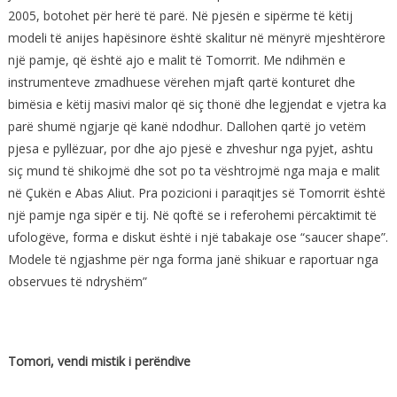
2005, botohet për herë të parë. Në pjesën e sipërme të këtij
modeli të anijes hapësinore është skalitur në mënyrë mjeshtërore
një pamje, që është ajo e malit të Tomorrit. Me ndihmën e
instrumenteve zmadhuese vërehen mjaft qartë konturet dhe
bimësia e këtij masivi malor që siç thonë dhe legjendat e vjetra ka
parë shumë ngjarje që kanë ndodhur. Dallohen qartë jo vetëm
pjesa e pyllëzuar, por dhe ajo pjesë e zhveshur nga pyjet, ashtu
siç mund të shikojmë dhe sot po ta vështrojmë nga maja e malit
në Çukën e Abas Aliut. Pra pozicioni i paraqitjes së Tomorrit është
një pamje nga sipër e tij. Në qoftë se i referohemi përcaktimit të
ufologëve, forma e diskut është i një tabakaje ose “saucer shape”.
Modele të ngjashme për nga forma janë shikuar e raportuar nga
observues të ndryshëm”
Tomori, vendi mistik i perëndive