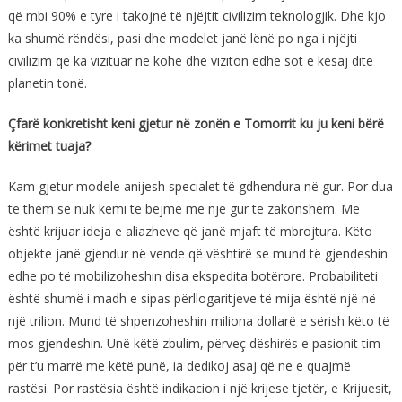
që mbi 90% e tyre i takojnë të njëjtit civilizim teknologjik. Dhe kjo
ka shumë rëndësi, pasi dhe modelet janë lënë po nga i njëjti
civilizim që ka vizituar në kohë dhe viziton edhe sot e kësaj dite
planetin tonë.
Çfarë konkretisht keni gjetur në zonën e Tomorrit ku ju keni bërë
kërimet tuaja?
Kam gjetur modele anijesh specialet të gdhendura në gur. Por dua
të them se nuk kemi të bëjmë me një gur të zakonshëm. Më
është krijuar ideja e aliazheve që janë mjaft të mbrojtura. Këto
objekte janë gjendur në vende që vështirë se mund të gjendeshin
edhe po të mobilizoheshin disa ekspedita botërore. Probabiliteti
është shumë i madh e sipas përllogaritjeve të mija është një në
një trilion. Mund të shpenzoheshin miliona dollarë e sërish këto të
mos gjendeshin. Unë këtë zbulim, përveç dëshirës e pasionit tim
për t’u marrë me këtë punë, ia dedikoj asaj që ne e quajmë
rastësi. Por rastësia është indikacion i një krijese tjetër, e Krijuesit,