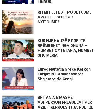
LINDUR
RITMI I JETËS – PO JETOJMË
APO THJESHTË PO
NXITOJMË?
KUR NJË KAUZË E DREJTË
RRËMBEHET NGA DHUNA –
HUMBET QYTETARIA, HUMBET
SHQIPËRIA
Eurodeputetja Greke Kërkon
Largimin E Ambasadores
Shqiptare Në Greqi
BRITANIA E MASHE
ASHPËRSON RREGULLAT PËR
AZIL – KËRKUESIT! JA ROLI QË