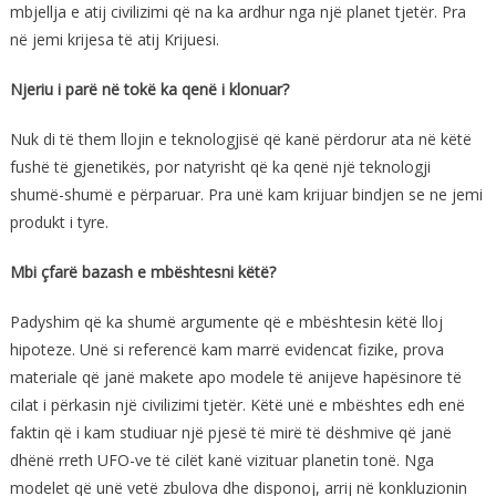
mbjellja e atij civilizimi që na ka ardhur nga një planet tjetër. Pra
në jemi krijesa të atij Krijuesi.
Njeriu i parë në tokë ka qenë i klonuar?
Nuk di të them llojin e teknologjisë që kanë përdorur ata në këtë
fushë të gjenetikës, por natyrisht që ka qenë një teknologji
shumë-shumë e përparuar. Pra unë kam krijuar bindjen se ne jemi
produkt i tyre.
Mbi çfarë bazash e mbështesni këtë?
Padyshim që ka shumë argumente që e mbështesin këtë lloj
hipoteze. Unë si referencë kam marrë evidencat fizike, prova
materiale që janë makete apo modele të anijeve hapësinore të
cilat i përkasin një civilizimi tjetër. Këtë unë e mbështes edh enë
faktin që i kam studiuar një pjesë të mirë të dëshmive që janë
dhënë rreth UFO-ve të cilët kanë vizituar planetin tonë. Nga
modelet që unë vetë zbulova dhe disponoj, arrij në konkluzionin