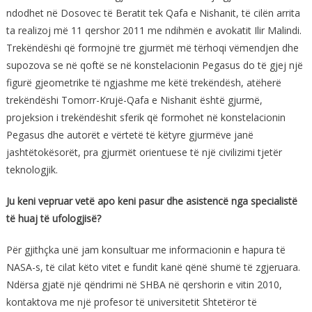
ndodhet në Dosovec të Beratit tek Qafa e Nishanit, të cilën arrita
ta realizoj më 11 qershor 2011 me ndihmën e avokatit Ilir Malindi.
Trekëndëshi që formojnë tre gjurmët më tërhoqi vëmendjen dhe
supozova se në qoftë se në konstelacionin Pegasus do të gjej një
figurë gjeometrike të ngjashme me këtë trekëndësh, atëherë
trekëndëshi Tomorr-Krujë-Qafa e Nishanit është gjurmë,
projeksion i trekëndëshit sferik që formohet në konstelacionin
Pegasus dhe autorët e vërtetë të këtyre gjurmëve janë
jashtëtokësorët, pra gjurmët orientuese të një civilizimi tjetër
teknologjik.
Ju keni vepruar vetë apo keni pasur dhe asistencë nga specialistë
të huaj të ufologjisë?
Për gjithçka unë jam konsultuar me informacionin e hapura të
NASA-s, të cilat këto vitet e fundit kanë qënë shumë të zgjeruara.
Ndërsa gjatë një qëndrimi në SHBA në qershorin e vitin 2010,
kontaktova me një profesor të universitetit Shtetëror të