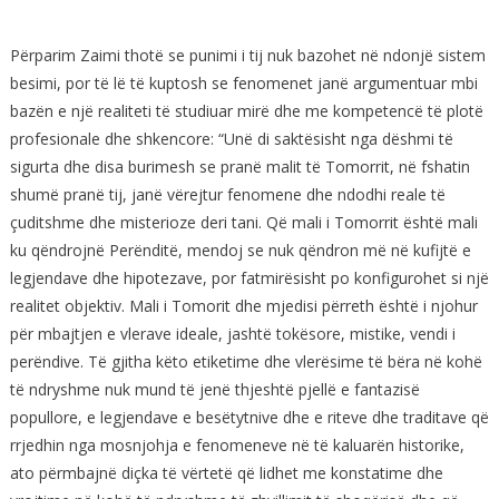
Përparim Zaimi thotë se punimi i tij nuk bazohet në ndonjë sistem
besimi, por të lë të kuptosh se fenomenet janë argumentuar mbi
bazën e një realiteti të studiuar mirë dhe me kompetencë të plotë
profesionale dhe shkencore: “Unë di saktësisht nga dëshmi të
sigurta dhe disa burimesh se pranë malit të Tomorrit, në fshatin
shumë pranë tij, janë vërejtur fenomene dhe ndodhi reale të
çuditshme dhe misterioze deri tani. Që mali i Tomorrit është mali
ku qëndrojnë Perënditë, mendoj se nuk qëndron më në kufijtë e
legjendave dhe hipotezave, por fatmirësisht po konfigurohet si një
realitet objektiv. Mali i Tomorit dhe mjedisi përreth është i njohur
për mbajtjen e vlerave ideale, jashtë tokësore, mistike, vendi i
perëndive. Të gjitha këto etiketime dhe vlerësime të bëra në kohë
të ndryshme nuk mund të jenë thjeshtë pjellë e fantazisë
popullore, e legjendave e besëtytnive dhe e riteve dhe traditave që
rrjedhin nga mosnjohja e fenomeneve në të kaluarën historike,
ato përmbajnë diçka të vërtetë që lidhet me konstatime dhe