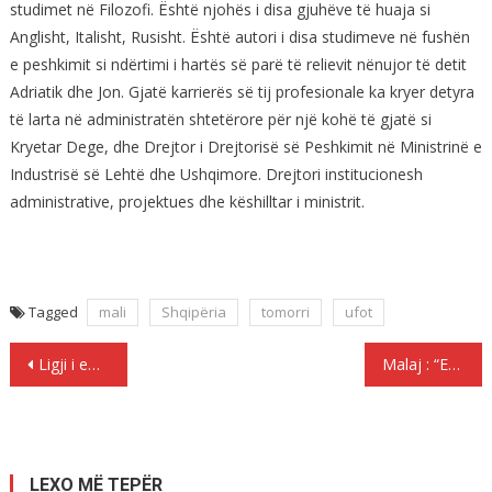
studimet në Filozofi. Është njohës i disa gjuhëve të huaja si
Anglisht, Italisht, Rusisht. Është autori i disa studimeve në fushën
e peshkimit si ndërtimi i hartës së parë të relievit nënujor të detit
Adriatik dhe Jon. Gjatë karrierës së tij profesionale ka kryer detyra
të larta në administratën shtetërore për një kohë të gjatë si
Kryetar Dege, dhe Drejtor i Drejtorisë së Peshkimit në Ministrinë e
Industrisë së Lehtë dhe Ushqimore. Drejtori institucionesh
administrative, projektues dhe këshilltar i ministrit.
Tagged
mali
Shqipëria
tomorri
ufot
Lëvizje
Ligji i emigracionit një tallje për emigrantët
Malaj : “Emigrimi sot problem, nesër domosdoshmëri”
te
postimet
LEXO MË TEPËR