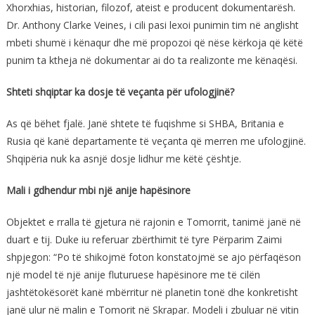
Xhorxhias, historian, filozof, ateist e producent dokumentarësh.
Dr. Anthony Clarke Veines, i cili pasi lexoi punimin tim në anglisht
mbeti shumë i kënaqur dhe më propozoi që nëse kërkoja që këtë
punim ta ktheja në dokumentar ai do ta realizonte me kënaqësi.
Shteti shqiptar ka dosje të veçanta për ufologjinë?
As që bëhet fjalë. Janë shtete të fuqishme si SHBA, Britania e
Rusia që kanë departamente të veçanta që merren me ufologjinë.
Shqipëria nuk ka asnjë dosje lidhur me këtë çështje.
Mali i gdhendur mbi një anije hapësinore
Objektet e rralla të gjetura në rajonin e Tomorrit, tanimë janë në
duart e tij. Duke iu referuar zbërthimit të tyre Përparim Zaimi
shpjegon: “Po të shikojmë foton konstatojmë se ajo përfaqëson
një model të një anije fluturuese hapësinore me të cilën
jashtëtokësorët kanë mbërritur në planetin tonë dhe konkretisht
janë ulur në malin e Tomorit në Skrapar. Modeli i zbuluar në vitin