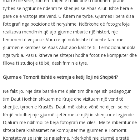
marrë me vete, zbritëm faqen e malit dhe u ndodhëm pranë
tyrbes së ngritur në nderim të shenjës së Abas Aliut. Ishte hera e
parë që e vizitoja atë vend. U futëm në tyrbe. Gjurmës i bëra disa
fotografi nga pozicione të ndryshme. Ndërkohë që fotografoja
realizova mendimin që ajo gjurmë mbarte një histori, një
fenomen të veçantë. Vura re që nuk kishte të bënte fare me
gjurmën e këmbës së Abas Aliut apo kalit të tij. I emocionuar dola
nga tyrbja. Pasi u ktheva në shtëpi i hodha fotot në kompjuter dhe
fillova t’i studioj e të bëj deshifrimin e tyre.
Gjurma e Tomorit është e vetmja e këtij lloji në Shqipëri?
Në fakt jo. Një ditë bashkë me djalin tim dhe një ish pedagogun
tim Daut Hoxhën shkuam në Krujë dhe vizituam një vend të
shenjtë, tyrben e Krastës. Dauti më kishte vënë në dijeni se në
Krujë ndodhej një gjurmë tjetër me të njëjtin shenjtor e legjendë.
Djali im më ndihmoi të bëja fotografi me cilësi. Me të mbërritur në
shtëpi bëra krahasimet në kompjuter me gjurmën e Tomorrit.
Konstatova se ishin të ngjashme. Ndërkohë një gjurmë e tretë