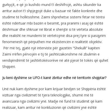
gurkyçit, e që jo kushdo mund t’i deshifrojë, ashtu sikundër ka
arritur autori t’i shpjegojë duke u bazuar në fakte konkrete dhe
studime të hollësishme. Zaimi shprehetse sistemi fetar në tërësi
është ndërtuar mbi bazën e besimit, pra pranimi i asaj që është
dëshmuar dhe shkruar në librat e shenjtë si të vërteta absolute
dhe realisht ne mundemi të vërtetojmë disa prej tyre si pasqyrim
fenomenesh që përputhen me ekzistencën e realitetit objektiv.
Për më tej, gjatë një interviste për gazetën “Shekulli” kapiten
Zaimi rrëfen përvojën e tij të jashtëzakonshme në zbulimin e
vendqëndrimit të jashtëtokësorëve në atë pjesë të tokës që quhet
Shqipëri.
Ju keni dyshime se UFO-t kanë zbritur edhe në territorin shqiptar?
Unë nuk kam dyshime por kam krijuar bindjen se Shqipëria është
vizituar nga civilizimet të tjera teknologjike, shumë më të
avancuara nga civilizimi ynë. Madje në fund të studimit që kam
realizuar, kam arritur në konkluzionin që civilizimi ynë është