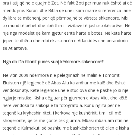
pra i atij që ne e quajmë Zot. Në fakt Zoti për mua nuk është ai që
mendojmë. Kurani dhe Bibla që unë i kam marrë si referenca janë
dy libra të mëdhenj, por që përmbajnë të vërteta shkencore. Mbi
to mund të bëhet dhe zbërthimi i vizitave të jashtëtokësorëve. Në
një nga modelet që kam gjetur është harta e botës. Në këtë hartë
jepen të dhëna dhe mbi ekzistencën e Atlantidës dhe perandorin
së Atlantëve.
Nga do t’ia fillonit punës suaj kërkimore-shkencore?
Në vitin 2009 ndërmora një pelegrinazh në malin e Tomorrit.
Ekziston një legjendë që Abas Aliu ka ardhur me kalë dhe është
vendosur aty. Këtë legjende unë e studiova dhe e pashë jo si një
ngjarje mistike. Kisha dëgjuar për gjurmën e Abas Aliut dhe këtë
herë vendosa ta shikoja e ta fotografoja. Kur u ngjita për në
teqenë ku kryheshin ritet, i kërkova një kushëririt, tim i cili më
shoqëronte, që të më çonte tek gjurma. Mbasi mbaruam ritin në
teqenë e Kulmakut, së bashku me bashkëshorten të cilën e kisha