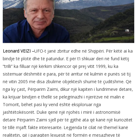
Leonard VEIZI –
UFO-t janë zbritur edhe në Shqipëri. Për këtë ai ka
bindje të plotë dhe të patundur. E për t’i shkuar deri në fund këtij
“trilli” ka filluar një kërkim shkencor që prej vitit 1999, ku ka
sistemuar dëshmitë e para, për të arritur në kulmin e punës së tij
në vitin 2005 me disa zbulime objektesh shumë të çuditshme. Që
nga ky çast, Përparim Zaimi, dikur një kapiten i lundrimeve detare,
ka krijuar bindjen e thellë se pelegrinazhi i njerëzve në malin e
Tomorit, bëhet pasi ky vend është eksploruar nga
jashtëtokësorët. Duke qenë një njohës i mirë i astronomisë
detare Përparim Zaimi sjell për të gjithë ata që kanë një kuriozitet
të tillë mjaft fakte interesante. Legjenda të cilat në themel kanë
realitetin, që i paraqiten lexuesit në formën e mesazheve të