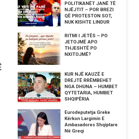
POLITIKANËT JANË TË
NJËJTIT – POR BREZI
QË PROTESTON SOT,
NUK KISHTE LINDUR
RITMI I JETËS – PO
JETOJMË APO
THJESHTË PO
NXITOJMË?
Ë
KUR NJË KAUZË E
DREJTË RRËMBEHET
NGA DHUNA – HUMBET
QYTETARIA, HUMBET
SHQIPËRIA
Eurodeputetja Greke
Kërkon Largimin E
Ambasadores Shqiptare
Në Greqi