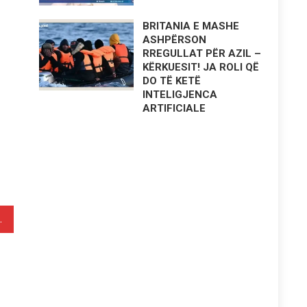
BRITANIA E MASHE
ASHPËRSON
RREGULLAT PËR AZIL –
KËRKUESIT! JA ROLI QË
DO TË KETË
INTELIGJENCA
ARTIFICIALE
HI” NË RRETHIMNO