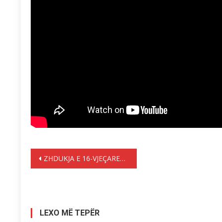
Lëvizje
ZHDUKJA E 16-VJEÇARES NË GREQI – 650 SHQIPTARË TË ZHDUKUR QË NGA 1991
te
postimet
LEXO MË TEPËR