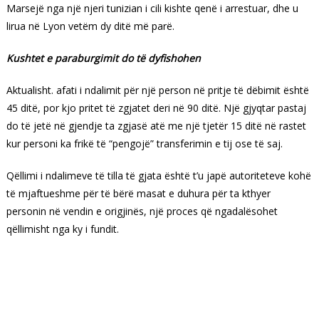
Marsejë nga një njeri tunizian i cili kishte qenë i arrestuar, dhe u
lirua në Lyon vetëm dy ditë më parë.
Kushtet e paraburgimit do të dyfishohen
Aktualisht. afati i ndalimit për një person në pritje të dëbimit është
45 ditë, por kjo pritet të zgjatet deri në 90 ditë. Një gjyqtar pastaj
do të jetë në gjendje ta zgjasë atë me një tjetër 15 ditë në rastet
kur personi ka frikë të “pengojë” transferimin e tij ose të saj.
Qëllimi i ndalimeve të tilla të gjata është t’u japë autoriteteve kohë
të mjaftueshme për të bërë masat e duhura për ta kthyer
personin në vendin e origjinës, një proces që ngadalësohet
qëllimisht nga ky i fundit.