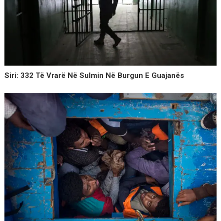
Siri: 332 Të Vrarë Në Sulmin Në Burgun E Guajanës