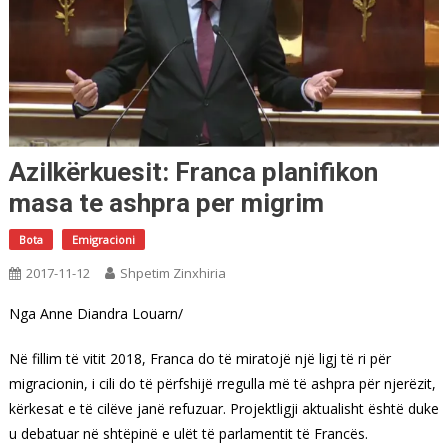
Azilkërkuesit: Franca planifikon
masa te ashpra per migrim
Bota
Emigracioni
2017-11-12
Shpetim Zinxhiria
Nga Anne Diandra Louarn/
Në fillim të vitit 2018, Franca do të miratojë një ligj të ri për
migracionin, i cili do të përfshijë rregulla më të ashpra për njerëzit,
kërkesat e të cilëve janë refuzuar. Projektligji aktualisht është duke
u debatuar në shtëpinë e ulët të parlamentit të Francës.