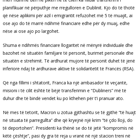
planifikuar në përputhje me rregulloren e Dublinit. Kjo do të thotë
që nëse aplikimi për azil i emigrantit refuzohet më 5 të muajit, ai
ose ajo do të marrë ndihmë financiare edhe për dy muaj, edhe
nëse ai ose ajo po largohet.
Shuma e ndihmës financiare llogaritet në mënyrë individuale dhe
bazohet në situatën familjare të personit, burimet personale dhe
situatën e strehimit. Të ardhurat mujore të personit duhet të jenë
inferiore ndaj të ardhurave aktive të solidaritetit të Francës (RSA).
Që nga fillimi i shtatorit, Franca ka një ambasador të veçantë,
misioni i të cilit është të bëjë transferimin e “Dubliners” më të
duhur dhe të bindë vendet ku po kthehen për t’i pranuar ato.
Në mes të tetorit, Macron u zotua gjithashtu se të gjithë “të huajt
në situata të parregullta” dhe që kryejnë një krim “të çdo lloji, do
të deportohen”. Presidenti ka thënë se do të jetë “kompromis në
këtë çështje”, pasi dy gra të reja u vranë në një stacion treni në