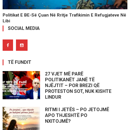
Politikat E BE-Së Çuan Në Rritje Trafikimin E Refugjateve Në
Libi
SOCIAL MEDIA
TË FUNDIT
27 VJET MË PARË
POLITIKANËT JANË TË
NJËJTIT – POR BREZI QË
PROTESTON SOT, NUK KISHTE
LINDUR
RITMI I JETËS – PO JETOJMË
APO THJESHTË PO
NXITOJMË?