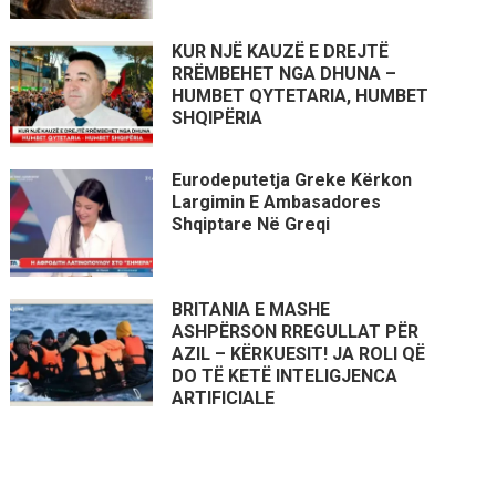
KUR NJË KAUZË E DREJTË
RRËMBEHET NGA DHUNA –
HUMBET QYTETARIA, HUMBET
SHQIPËRIA
Eurodeputetja Greke Kërkon
Largimin E Ambasadores
Shqiptare Në Greqi
BRITANIA E MASHE
ASHPËRSON RREGULLAT PËR
AZIL – KËRKUESIT! JA ROLI QË
DO TË KETË INTELIGJENCA
ARTIFICIALE