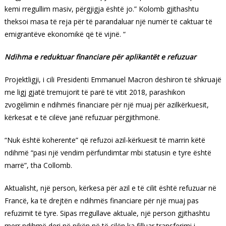
kemi rregullim masiv, përgjigja është jo.” Kolomb gjithashtu
theksoi masa të reja për të parandaluar një numër të caktuar të
emigrantëve ekonomikë që të vijnë. “
Ndihma e reduktuar financiare për aplikantët e refuzuar
Projektligji, i cili Presidenti Emmanuel Macron dëshiron të shkruajë
me ligj gjatë tremujorit të parë të vitit 2018, parashikon
zvogëlimin e ndihmës financiare për një muaj për azilkërkuesit,
kërkesat e të cilëve janë refuzuar përgjithmonë.
“Nuk është koherente” që refuzoi azil-kërkuesit të marrin këtë
ndihmë “pasi një vendim përfundimtar mbi statusin e tyre është
marrë”, tha Collomb.
Aktualisht, një person, kërkesa për azil e të cilit është refuzuar në
Francë, ka të drejtën e ndihmës financiare për një muaj pas
refuzimit të tyre. Sipas rregullave aktuale, një person gjithashtu
merr ndihmë deri në pikën në të cilën ka filluar transferimi i