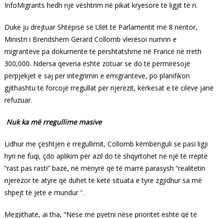
InfoMigrants hedh një vështrim në pikat kryesore të ligjit të ri.
Duke ju drejtuar Shtëpisë së Ulët të Parlamentit më 8 nëntor,
Ministri i Brendshëm Gerard Collomb vlerësoi numrin e
migrantëve pa dokumente të përshtatshme në Francë në rreth
300,000. Ndërsa qeveria është zotuar se do të përmirësojë
përpjekjet e saj për integrimin e emigrantëve, po planifikon
gjithashtu të forcojë rregullat për njerëzit, kërkesat e të cilëve janë
refuzuar.
Nuk ka më rregullime masive
Lidhur me çështjen e rregullimit, Collomb këmbënguli se pasi ligji
hyri në fuqi, çdo aplikim për azil do të shqyrtohet në një të rreptë
“rast pas rasti” bazë, në mënyrë që të marrë parasysh “realitetin
njerëzor të atyre që duhet të ketë situata e tyre zgjidhur sa më
shpejt të jetë e mundur
“.
Megjithatë, ai tha, “Nëse më pyetni nëse prioritet është që të