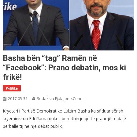
Basha bën “tag” Ramën në
“Facebook”: Prano debatin, mos ki
frikë!
Politika
2017-05-31
Redaksia Fjalajone.com
Kryetari i Partisë Demokratike Lulzim Basha ka sfiduar sërish
kryeministrin Edi Rama duke i bërë thirrje që të pranojë të dalë
përballë tij në një debat publik.