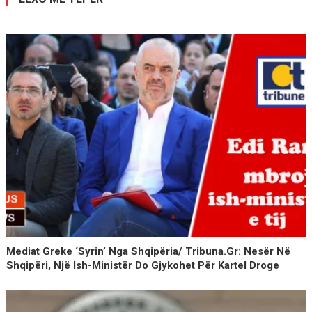
Mediat Greke ‘syrin’ Nga Shqipëria/ Tribuna.gr: Nesër Në
Shqipëri, Një Ish-Ministër Do Gjykohet Për Kartel Droge