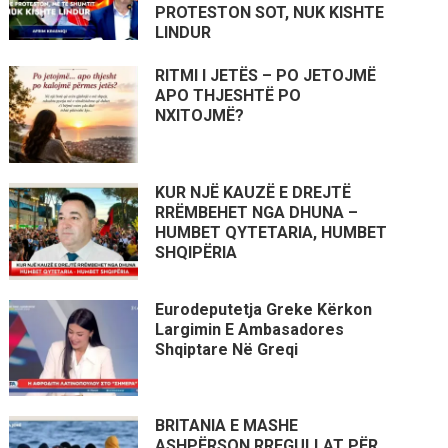
PROTESTON SOT, NUK KISHTE
LINDUR
RITMI I JETËS – PO JETOJMË
APO THJESHTË PO
NXITOJMË?
KUR NJË KAUZË E DREJTË
RRËMBEHET NGA DHUNA –
HUMBET QYTETARIA, HUMBET
SHQIPËRIA
Eurodeputetja Greke Kërkon
Largimin E Ambasadores
Shqiptare Në Greqi
BRITANIA E MASHE
ASHPËRSON RREGULLAT PËR