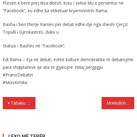
Ftesën e bërë prej disa ditësh, kreu i selisë blu e përsëritur në
“Facebook”, ku edhe ka etiketuar kryeministrin Rama.
Basha i bëri thirrje Ramës për debat edhe dje nga sheshi Çerçiz
Topulli i Gjirokastrës, duke u
Statusi i Bashës në “Facebook”:
Edi Rama – Eja në debat, është kulturë demokratike të debatojmë
para shqiptarëve që ata të gjykojnë. Ndaj përgjigju
#PranoDebatin
#MosKiFrike
Lëvizje
Tabaku publikon mesazhin: Ja si po i josh deputeti i PS të rinjtë me 500 euro bursa
Mrekullohuni me këto imazhe fantastike, bota është e bukur
te
postimet
LEXO MË TEPËR