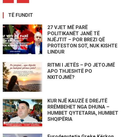
TË FUNDIT
27 VJET MË PARË
POLITIKANËT JANË TË
NJËJTIT – POR BREZI QË
PROTESTON SOT, NUK KISHTE
LINDUR
RITMI I JETËS – PO JETOJMË
APO THJESHTË PO
NXITOJMË?
KUR NJË KAUZË E DREJTË
RRËMBEHET NGA DHUNA –
HUMBET QYTETARIA, HUMBET
SHQIPËRIA
Eurodeputetja Greke Kërkon