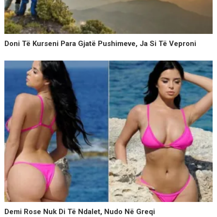
Doni Të Kurseni Para Gjatë Pushimeve, Ja Si Të Veproni
Demi Rose Nuk Di Të Ndalet, Nudo Në Greqi