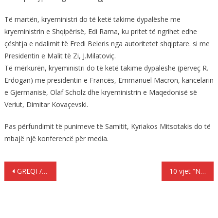
Të martën, kryeministri do të ketë takime dypalëshe me
kryeministrin e Shqipërisë, Edi Rama, ku pritet të ngrihet edhe
çështja e ndalimit të Fredi Beleris nga autoritetet shqiptare. si me
Presidentin e Malit të Zi, J.Milatoviç.
Të mërkurën, kryeministri do të ketë takime dypalëshe (përveç R.
Erdogan) me presidentin e Francës, Emmanuel Macron, kancelarin
e Gjermanisë, Olaf Scholz dhe kryeministrin e Maqedonisë së
Veriut, Dimitar Kovaçevski.
Pas përfundimit të punimeve të Samitit, Kyriakos Mitsotakis do të
mbajë një konferencë për media.
Lëvizje
GREQI / Përleshje e egër me plagosje në burgjet e Avlonës midis shqiptarve, algjerianëve dhe romëve
10 vjet “Një brez, një rrugë”, bilanc pozitiv.
te
postimet