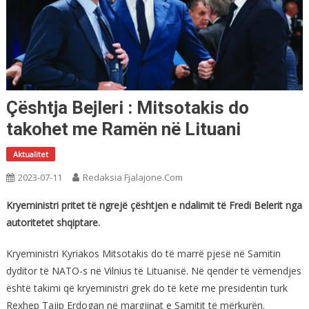
Çështja Bejleri : Mitsotakis do
takohet me Ramën në Lituani
Aktualitet
2023-07-11
Redaksia Fjalajone.com
Kryeministri pritet të ngrejë çështjen e ndalimit të Fredi Belerit nga
autoritetet shqiptare.
Kryeministri Kyriakos Mitsotakis do të marrë pjesë në Samitin
dyditor të NATO-s në Vilnius të Lituanisë. Në qendër të vëmendjes
është takimi që kryeministri grek do të ketë me presidentin turk
Rexhep Tajip Erdogan në margjinat e Samitit të mërkurën.