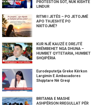
PROTESTON SOT, NUK KISHTE
LINDUR
RITMI I JETËS – PO JETOJMË
APO THJESHTË PO
NXITOJMË?
KUR NJË KAUZË E DREJTË
RRËMBEHET NGA DHUNA –
HUMBET QYTETARIA, HUMBET
SHQIPËRIA
Eurodeputetja Greke Kërkon
Largimin E Ambasadores
Shqiptare Në Greqi
BRITANIA E MASHE
ASHPËRSON RREGULLAT PËR