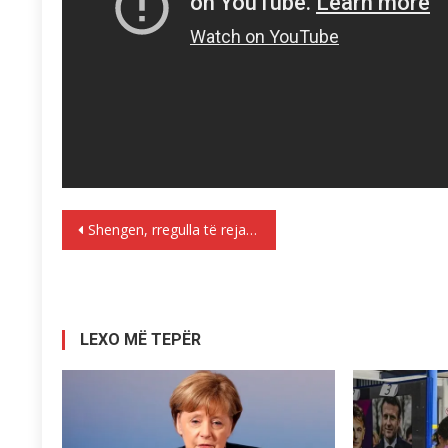
Lëvizje
Shengen, rregulla të reja në kufi. Ju intereson të gjithëve
te
postimet
LEXO MË TEPËR