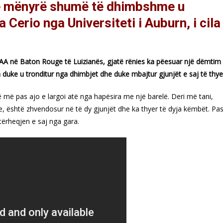
një mënyrë shumë të dhimbshme u
Cerio nga Universiteti i Auburn, i cila
NCAA në Baton Rouge të Luizianës, gjatë rënies ka pëesuar një dëmtim
 duke u tronditur nga dhimbjet dhe duke mbajtur gjunjët e saj të thye
 më pas ajo e largoi atë nga hapësira me një barelë. Deri më tani,
ve, është zhvendosur në të dy gjunjët dhe ka thyer të dyja këmbët. Pa
tërheqjen e saj nga gara.