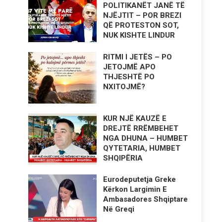
POLITIKANËT JANË TË
NJËJTIT – POR BREZI
QË PROTESTON SOT,
NUK KISHTE LINDUR
RITMI I JETËS – PO
JETOJMË APO
THJESHTË PO
NXITOJMË?
KUR NJË KAUZË E
DREJTË RRËMBEHET
NGA DHUNA – HUMBET
QYTETARIA, HUMBET
SHQIPËRIA
Eurodeputetja Greke
Kërkon Largimin E
Ambasadores Shqiptare
Në Greqi