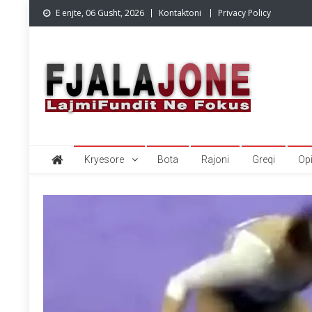
Skip
E enjte, 06 Gusht, 2026
Kontaktoni
Privacy Policy
to
content
Lajmet e fundit Greqi
Lajme shqip,Lajmet e fundit, Greqi, emigracion,FjalaJone
Kryesore
Bota
Rajoni
Greqi
Op