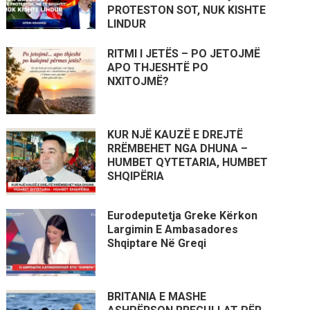
PROTESTON SOT, NUK KISHTE
LINDUR
RITMI I JETËS – PO JETOJMË
APO THJESHTË PO
NXITOJMË?
KUR NJË KAUZË E DREJTË
RRËMBEHET NGA DHUNA –
HUMBET QYTETARIA, HUMBET
SHQIPËRIA
Eurodeputetja Greke Kërkon
Largimin E Ambasadores
Shqiptare Në Greqi
BRITANIA E MASHE