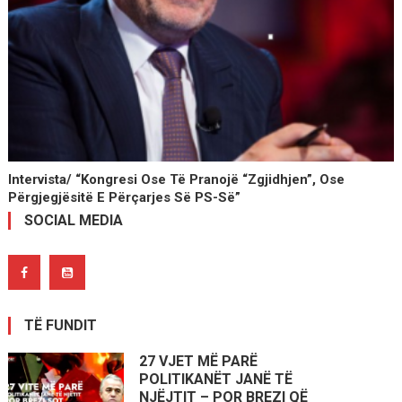
Intervista/ “Kongresi Ose Të Pranojë “Zgjidhjen”, Ose
Përgjegjësitë E Përçarjes Së PS-Së”
SOCIAL MEDIA
TË FUNDIT
27 VJET MË PARË
POLITIKANËT JANË TË
NJËJTIT – POR BREZI QË