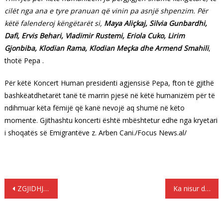
cilët nga ana e tyre pranuan që vinin pa asnjë shpenzim. Për
këtë falenderoj këngëtarët si,
Maya Aliçkaj, Silvia Gunbardhi,
Dafi, Ervis Behari, Vladimir Rustemi, Eriola Cuko, Lirim
Gjonbiba, Klodian Rama, Klodian Meçka dhe Armend Smahili
,
thotë Pepa .
Për këtë Koncert Human presidenti agjensisë Pepa, fton të gjithë
bashkëatdhetarët tanë të marrin pjesë në këtë humanizëm për të
ndihmuar këta fëmijë që kanë nevojë aq shumë në këto
momente. Gjithashtu koncerti është mbështetur edhe nga kryetari
i shoqatës së Emigrantëve z. Arben Cani./Focus News.al/
Lëvizje
ZGJIDHJA, primare mikse për kandidatët për deputetë, emigrantët do votojnë nga vendet e tyre
Ka nisur dhënia e lejeve biometrike për emigrantët në Greqi
te