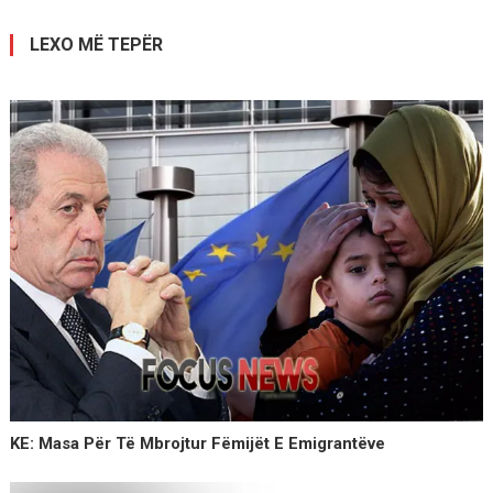
postimet
LEXO MË TEPËR
KE: Masa Për Të Mbrojtur Fëmijët E Emigrantëve