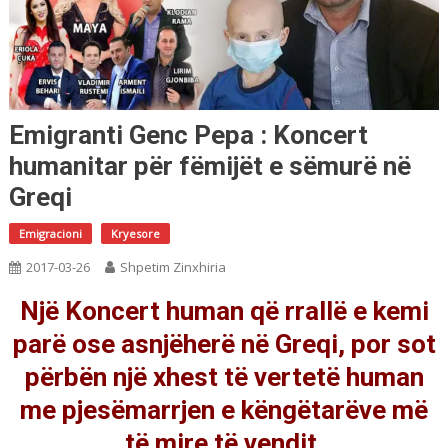
Emigranti Genc Pepa : Koncert
humanitar për fëmijët e sëmurë në
Greqi
Emigracioni
Kryesore
2017-03-26
Shpetim Zinxhiria
Një Koncert human që rrallë e kemi
parë ose asnjëherë në Greqi, por sot
përbën një xhest të vertetë human
me pjesëmarrjen e këngëtarëve më
të mire të vendit.