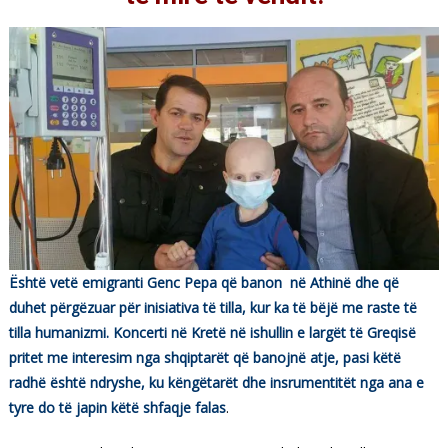
Është vetë emigranti Genc Pepa që banon në Athinë dhe që
duhet përgëzuar për inisiativa të tilla, kur ka të bëjë me raste të
tilla humanizmi. Koncerti në Kretë në ishullin e largët të Greqisë
pritet me interesim nga shqiptarët që banojnë atje, pasi këtë
radhë është ndryshe, ku këngëtarët dhe insrumentitët nga ana e
tyre do të japin këtë shfaqje falas
.