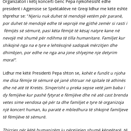
Organizatori i këtij koncerti Genc Pepa njëkohësisht edhe
president i Agjensise se Spektaklëve në Greqi lidhur me këtë është
shprehur se: “
Njeriu nuk duhet të mendojë vetëm për paranë,
por duhet të mendojë edhe të veprojë me gjithë zemër si rasti i
fëmijës së sëmurë, pasi këta fëmijë të kësaj natyre kane në
nevojë më shumë për ndihma të tilla humanitare. Familjet kur
shikojnë nga na e tyre e lehtësojnë sadopak mërzitjen dhe
dhimbjen, por edhe ne nga ana jone shlyejme nje detyrim
moral”
.
Lidhur me këtë Presidenti Pepa shton se,
kohët e fundit u njoha
me disa fëmije të sëmurë që janë shtruar në spitale të athinës
dhe në atë të Kretës. Sinqerisht u preka sepse vetë jam baba i
dy femijëve kur pashë fytyrat e fëmijëve dhe në atë cast brenda
vetes sime vendosa që për ta dhe familjet e tyre të organizoja
një koncert human, ku paratë e mbledhura të shkojnë familjeve
të fëmijëve të sëmurë.
Thirrjes për këtë humanizëm ju përgjigjen shumë këngëtarë, të